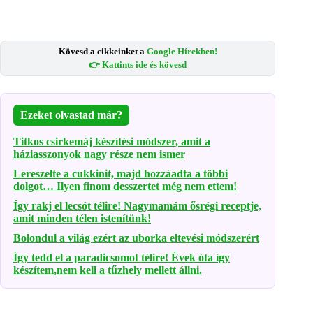
Kövesd a cikkeinket a
Google Hírekben!
👉 Kattints ide és kövesd
Ezeket olvastad már?
Titkos csirkemáj készítési módszer, amit a
háziasszonyok nagy része nem ismer
Lereszelte a cukkinit, majd hozzáadta a többi
dolgot… Ilyen finom desszertet még nem ettem!
Így rakj el lecsót télire! Nagymamám ősrégi receptje,
amit minden télen istenítünk!
Bolondul a világ ezért az uborka eltevési módszerért
Így tedd el a paradicsomot télire! Évek óta így
készítem,nem kell a tűzhely mellett állni.