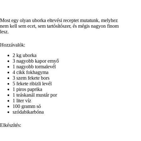
Most egy olyan uborka eltevési receptet mutatunk, melyhez
nem kell sem ecet, sem tartósítószer, és mégis nagyon finom
lesz.
Hozzávalók:
2 kg uborka
3 nagyobb kapor ernyő
1 nagyobb tormalevél
4 cikk fokhagyma
3 szem fekete bors
5 fekete ribizli levél
1 piros paprika
1 teáskanál mustár por
1 liter víz
100 gramm só
szódabikarbóna
Elkészítés: