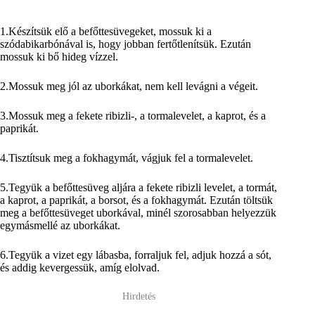
1.Készítsük elő a befőttesüvegeket, mossuk ki a
szódabikarbónával is, hogy jobban fertőtlenítsük. Ezután
mossuk ki bő hideg vízzel.
2.Mossuk meg jól az uborkákat, nem kell levágni a végeit.
3.Mossuk meg a fekete ribizli-, a tormalevelet, a kaprot, és a
paprikát.
4.Tisztítsuk meg a fokhagymát, vágjuk fel a tormalevelet.
5.Tegyük a befőttesüveg aljára a fekete ribizli levelet, a tormát,
a kaprot, a paprikát, a borsot, és a fokhagymát. Ezután töltsük
meg a befőttesüveget uborkával, minél szorosabban helyezzük
egymásmellé az uborkákat.
6.Tegyük a vizet egy lábasba, forraljuk fel, adjuk hozzá a sót,
és addig kevergessük, amíg elolvad.
Hirdetés