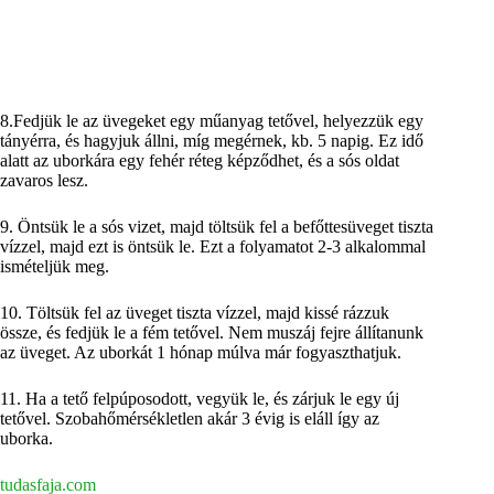
8.Fedjük le az üvegeket egy műanyag tetővel, helyezzük egy
tányérra, és hagyjuk állni, míg megérnek, kb. 5 napig. Ez idő
alatt az uborkára egy fehér réteg képződhet, és a sós oldat
zavaros lesz.
9. Öntsük le a sós vizet, majd töltsük fel a befőttesüveget tiszta
vízzel, majd ezt is öntsük le. Ezt a folyamatot 2-3 alkalommal
ismételjük meg.
10. Töltsük fel az üveget tiszta vízzel, majd kissé rázzuk
össze, és fedjük le a fém tetővel. Nem muszáj fejre állítanunk
az üveget. Az uborkát 1 hónap múlva már fogyaszthatjuk.
11. Ha a tető felpúposodott, vegyük le, és zárjuk le egy új
tetővel. Szobahőmérsékletlen akár 3 évig is eláll így az
uborka.
tudasfaja.com