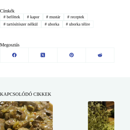
Címkék
#
befőttek
#
kapor
#
mustár
#
receptek
#
tartósítószer nélkül
#
uborka
#
uborka télire
Megosztás
KAPCSOLÓDÓ CIKKEK