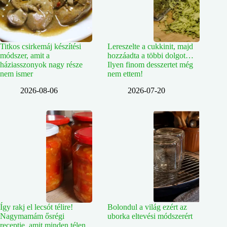
Titkos csirkemáj készítési
Lereszelte a cukkinit, majd
módszer, amit a
hozzáadta a többi dolgot…
háziasszonyok nagy része
Ilyen finom desszertet még
nem ismer
nem ettem!
2026-08-06
2026-07-20
Így rakj el lecsót télire!
Bolondul a világ ezért az
Nagymamám ősrégi
uborka eltevési módszerért
receptje, amit minden télen