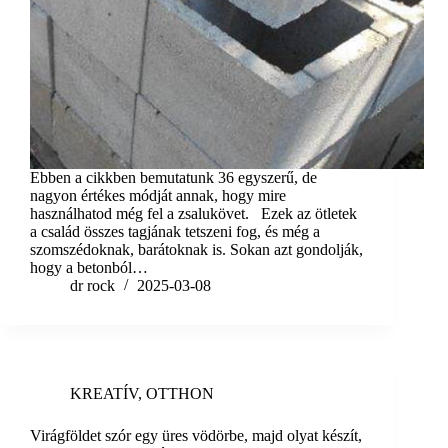
Ebben a cikkben bemutatunk 36 egyszerű, de
nagyon értékes módját annak, hogy mire
használhatod még fel a zsalukövet. Ezek az ötletek
a család összes tagjának tetszeni fog, és még a
szomszédoknak, barátoknak is. Sokan azt gondolják,
hogy a betonból…
dr rock
2025-03-08
KREATÍV
,
OTTHON
Virágföldet szór egy üres vödörbe, majd olyat készít,