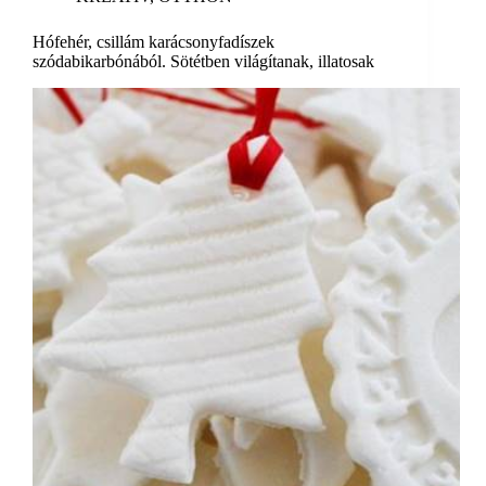
Hófehér, csillám karácsonyfadíszek
szódabikarbónából. Sötétben világítanak, illatosak