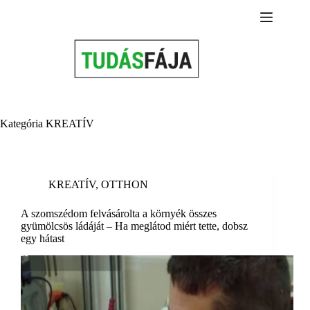
Skip
to
content
Kategória
KREATÍV
KREATÍV
,
OTTHON
A szomszédom felvásárolta a környék összes
gyümölcsös ládáját – Ha meglátod miért tette, dobsz
egy hátast