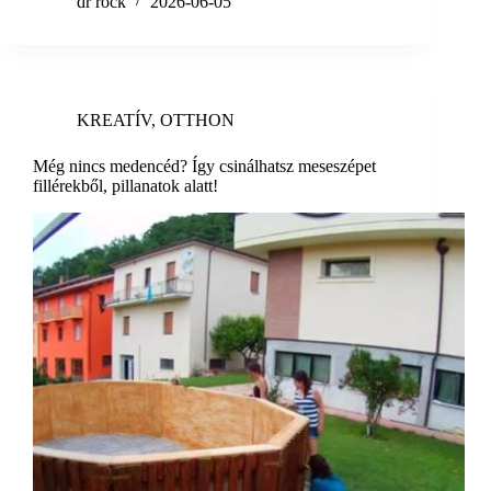
dr rock
2026-06-05
KREATÍV
,
OTTHON
Még nincs medencéd? Így csinálhatsz meseszépet
fillérekből, pillanatok alatt!