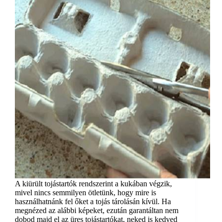
A kiürült tojástartók rendszerint a kukában végzik,
mivel nincs semmilyen ötletünk, hogy mire is
használhatnánk fel őket a tojás tárolásán kívül. Ha
megnézed az alábbi képeket, ezután garantáltan nem
dobod majd el az üres tojástartókat, neked is kedved