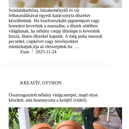
Szódabikarbóna, búzakeményítő és víz
felhasználásával egyedi karácsonyfa díszeket
készíthetünk. Ha foszforeszkáló pigmentport vagy
homokot keverünk a masszába, a díszek sötétben
világítanak, ha néhány csepp illóolajat is keverünk
hozzá, illatos díszeket kapunk. A még puha masszát
pecséttel, csipkével vagy növényekkel
mintázhatjuk,írja az eletszepitok.hu …
Zsan
2025-11-24
KREATÍV
,
OTTHON
Összeragasztott néhány virágcserepet, majd olyat
készített, ami bearanyozta a kertjét! (videó)