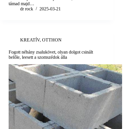
támad majd…
dr rock
2025-03-21
KREATÍV
,
OTTHON
Fogott néhány zsalukövet, olyan dolgot csinált
belőle, leesett a szomszédok álla