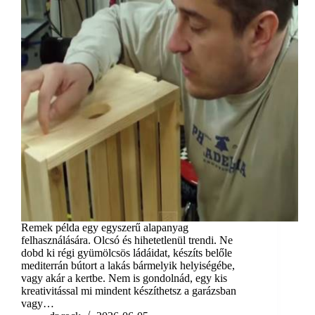
Remek példa egy egyszerű alapanyag
felhasználására. Olcsó és hihetetlenül trendi. Ne
dobd ki régi gyümölcsös ládáidat, készíts belőle
mediterrán bútort a lakás bármelyik helyiségébe,
vagy akár a kertbe. Nem is gondolnád, egy kis
kreativitással mi mindent készíthetsz a garázsban
vagy…