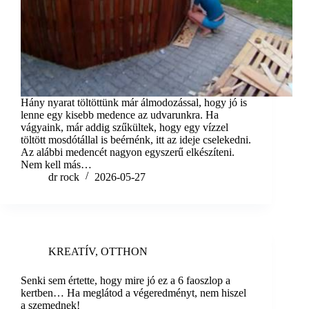
Hány nyarat töltöttünk már álmodozással, hogy jó is
lenne egy kisebb medence az udvarunkra. Ha
vágyaink, már addig szűkültek, hogy egy vízzel
töltött mosdótállal is beérnénk, itt az ideje cselekedni.
Az alábbi medencét nagyon egyszerű elkészíteni.
Nem kell más…
dr rock
2026-05-27
KREATÍV
,
OTTHON
Senki sem értette, hogy mire jó ez a 6 faoszlop a
kertben… Ha meglátod a végeredményt, nem hiszel
a szemednek!