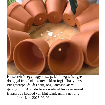
Ha szeretnéd egy nagyon szép, különleges és egyedi
dologgal feldobni a kerted, akkor fogj néhány üres
virágcserepet és láss neki, hogy alkoss valami
gyönyörűt! A jó idő beköszöntével biztosan neked
is nagyobb kedved van kint lenni, mint a négy…
dr rock
2025-08-08