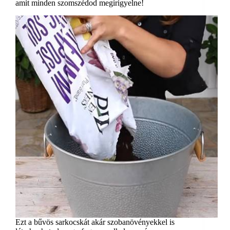
amit minden szomszédod megirigyelne!
Ezt a bűvös sarkocskát akár szobanövényekkel is