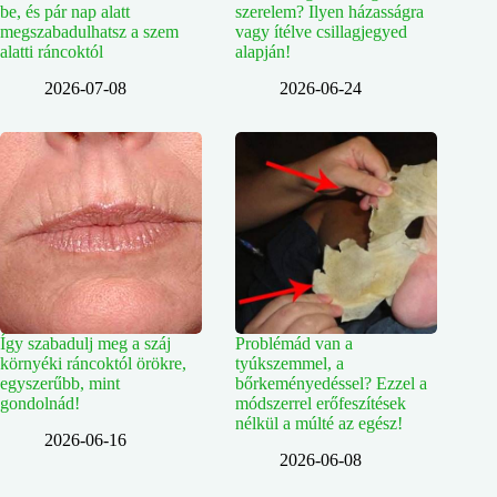
be, és pár nap alatt
szerelem? Ilyen házasságra
megszabadulhatsz a szem
vagy ítélve csillagjegyed
alatti ráncoktól
alapján!
2026-07-08
2026-06-24
Így szabadulj meg a száj
Problémád van a
környéki ráncoktól örökre,
tyúkszemmel, a
egyszerűbb, mint
bőrkeményedéssel? Ezzel a
gondolnád!
módszerrel erőfeszítések
nélkül a múlté az egész!
2026-06-16
2026-06-08