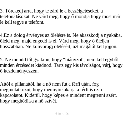
3. Törekedj arra, hogy te zárd le a beszélgetéseket, a
telefonálásokat. Ne várd meg, hogy ő mondja hogy most már
le kell tegye a telefont.
4.Ez a dolog érvényes az ölelésre is. Ne akaszkodj a nyakába,
öleld meg, majd engedd is el. Várd meg, hogy ő öleljen
hosszabban. Ne könyörögj ölelésért, azt magától kell jöjjön.
5. Ne mondd túl gyakran, hogy “hiányzol”, nem kell egyből
minden érzésedet kiadnod. Tarts egy kis távolságot, várj, hogy
ő kezdeményezzen.
Attól a pillanattól, ha a nő nem fut a férfi után, fog
megmutatkozni, hogy mennyire akarja a férfi is ez a
kapcsolatot. Kiderül, hogy képes-e mindent megtenni azért,
hogy meghódítsa a nő szívét.
Hirdetés