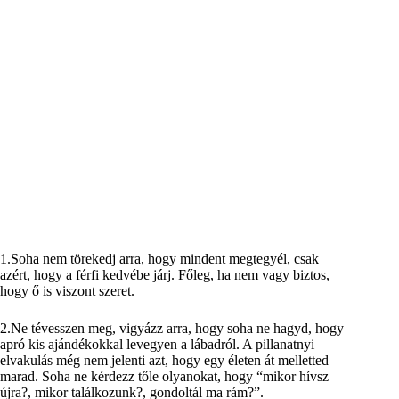
1.Soha nem törekedj arra, hogy mindent megtegyél, csak
azért, hogy a férfi kedvébe járj. Főleg, ha nem vagy biztos,
hogy ő is viszont szeret.
2.Ne tévesszen meg, vigyázz arra, hogy soha ne hagyd, hogy
apró kis ajándékokkal levegyen a lábadról. A pillanatnyi
elvakulás még nem jelenti azt, hogy egy életen át melletted
marad. Soha ne kérdezz tőle olyanokat, hogy “mikor hívsz
újra?, mikor találkozunk?, gondoltál ma rám?”.