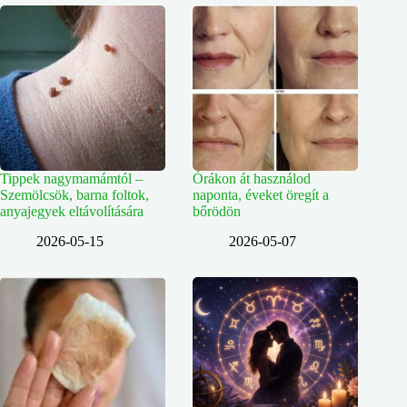
Tippek nagymamámtól –
Órákon át használod
Szemölcsök, barna foltok,
naponta, éveket öregít a
anyajegyek eltávolítására
bőrödön
2026-05-15
2026-05-07