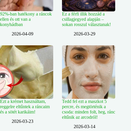
92%-ban hatékony a ráncok
Ez a férfi illik hozzád a
ellen és ott van a
csillagjegyed alapján –
konyhádban
sokan rosszul választanak!
2026-04-09
2026-03-29
Ezt a krémet használtam,
Tedd fel ezt a maszkot 5
reggelre eltűntek a ráncaim
percre, és megtörténik a
és a sötét karikáim!
csoda: minden folt, heg, ránc
eltűnik az arcodról!
2026-03-23
2026-03-14