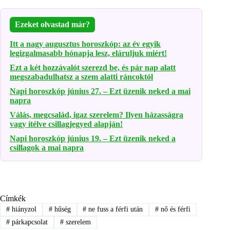
Ezeket olvastad már?
Itt a nagy augusztus horoszkóp: az év egyik
legizgalmasabb hónapja lesz, eláruljuk miért!
Ezt a két hozzávalót szerezd be, és pár nap alatt
megszabadulhatsz a szem alatti ráncoktól
Napi horoszkóp június 27. – Ezt üzenik neked a mai
napra
Válás, megcsalád, igaz szerelem? Ilyen házasságra
vagy ítélve csillagjegyed alapján!
Napi horoszkóp június 19. – Ezt üzenik neked a
csillagok a mai napra
Címkék
#
hiányzol
#
hűség
#
ne fuss a férfi után
#
nő és férfi
#
párkapcsolat
#
szerelem