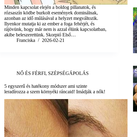
Minden kapcsolat elején a boldog pillanatok, és
rózsaszín ködbe burkolt események dominálnak,
azonban az idő múlásával a helyzet megváltozik.
Ilyenkor mutatja ki az ember a foga fehérjét, és
rájövünk, hogy már nem is azzal élünk kapcsolatban,
akibe beleszerettünk. Skorpió Első…
Franciska
2026-02-21
NŐ ÉS FÉRFI
,
SZÉPSÉGÁPOLÁS
5 egyszerű és hatékony módszer ami szinte
leradírozza a szem környéki ráncaid! Imádják a nők!