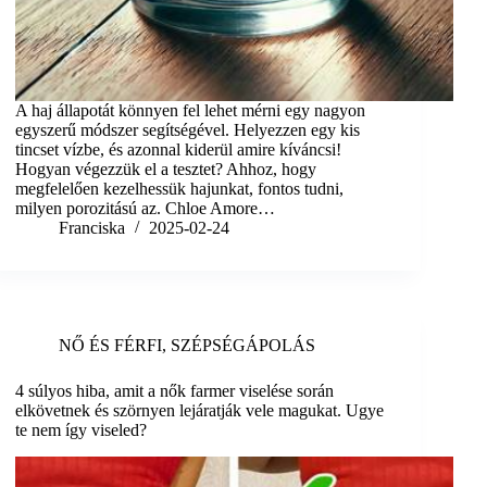
A haj állapotát könnyen fel lehet mérni egy nagyon
egyszerű módszer segítségével. Helyezzen egy kis
tincset vízbe, és azonnal kiderül amire kíváncsi!
Hogyan végezzük el a tesztet? Ahhoz, hogy
megfelelően kezelhessük hajunkat, fontos tudni,
milyen porozitású az. Chloe Amore…
Franciska
2025-02-24
NŐ ÉS FÉRFI
,
SZÉPSÉGÁPOLÁS
4 súlyos hiba, amit a nők farmer viselése során
elkövetnek és szörnyen lejáratják vele magukat. Ugye
te nem így viseled?