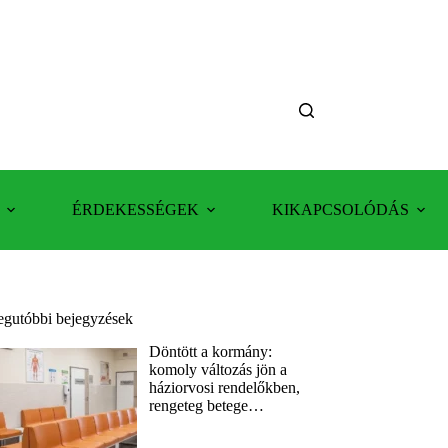
ÉRDEKESSÉGEK
KIKAPCSOLÓDÁS
egutóbbi bejegyzések
Döntött a kormány:
komoly változás jön a
háziorvosi rendelőkben,
rengeteg betege…