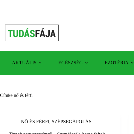
Skip
to
content
AKTUÁLIS
EGÉSZSÉG
EZOTÉRIA
Címke
nő és férfi
NŐ ÉS FÉRFI
,
SZÉPSÉGÁPOLÁS