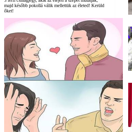
3 férfi csillagjegy, akik az elején a szépet mutatják,
majd később pokollá válik mellettük az életed! Kerüld
őket!