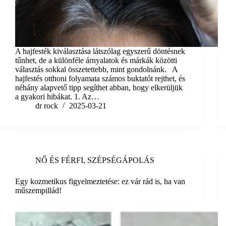
A hajfesték kiválasztása látszólag egyszerű döntésnek
tűnhet, de a különféle árnyalatok és márkák közötti
választás sokkal összetettebb, mint gondolnánk. A
hajfestés otthoni folyamata számos buktatót rejthet, és
néhány alapvető tipp segíthet abban, hogy elkerüljük
a gyakori hibákat. 1. Az…
dr rock
2025-03-21
NŐ ÉS FÉRFI
,
SZÉPSÉGÁPOLÁS
Egy kozmetikus figyelmeztetése: ez vár rád is, ha van
műszempillád!