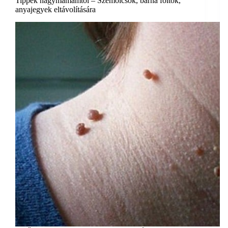
Tippek nagymamámtól – Szemölcsök, barna foltok,
anyajegyek eltávolítására