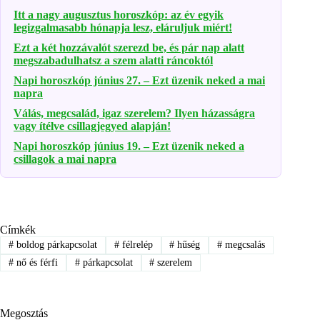
Itt a nagy augusztus horoszkóp: az év egyik
legizgalmasabb hónapja lesz, eláruljuk miért!
Ezt a két hozzávalót szerezd be, és pár nap alatt
megszabadulhatsz a szem alatti ráncoktól
Napi horoszkóp június 27. – Ezt üzenik neked a mai
napra
Válás, megcsalád, igaz szerelem? Ilyen házasságra
vagy ítélve csillagjegyed alapján!
Napi horoszkóp június 19. – Ezt üzenik neked a
csillagok a mai napra
Címkék
#
boldog párkapcsolat
#
félrelép
#
hűség
#
megcsalás
#
nő és férfi
#
párkapcsolat
#
szerelem
Megosztás