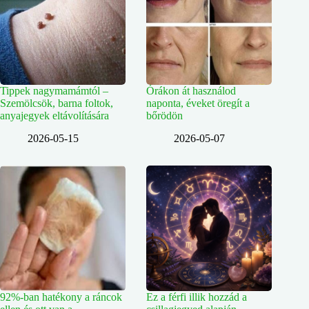
Tippek nagymamámtól –
Órákon át használod
Szemölcsök, barna foltok,
naponta, éveket öregít a
anyajegyek eltávolítására
bőrödön
2026-05-15
2026-05-07
92%-ban hatékony a ráncok
Ez a férfi illik hozzád a