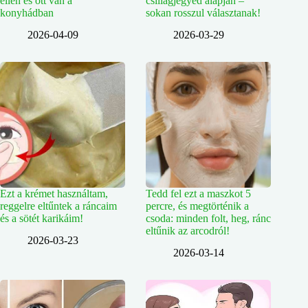
ellen és ott van a
csillagjegyed alapján –
konyhádban
sokan rosszul választanak!
2026-04-09
2026-03-29
Ezt a krémet használtam,
Tedd fel ezt a maszkot 5
reggelre eltűntek a ráncaim
percre, és megtörténik a
és a sötét karikáim!
csoda: minden folt, heg, ránc
eltűnik az arcodról!
2026-03-23
2026-03-14