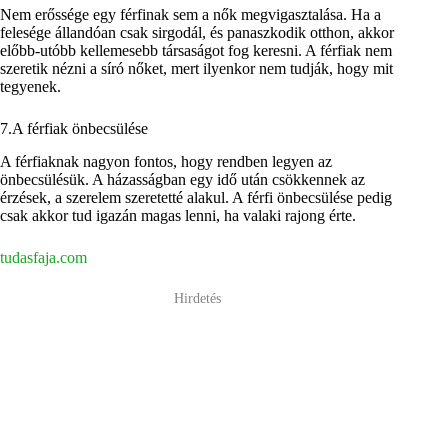
Nem erőssége egy férfinak sem a nők megvigasztalása. Ha a
felesége állandóan csak sirgodál, és panaszkodik otthon, akkor
előbb-utóbb kellemesebb társaságot fog keresni. A férfiak nem
szeretik nézni a síró nőket, mert ilyenkor nem tudják, hogy mit
tegyenek.
7.A férfiak önbecsülése
A férfiaknak nagyon fontos, hogy rendben legyen az
önbecsülésük. A házasságban egy idő után csökkennek az
érzések, a szerelem szeretetté alakul. A férfi önbecsülése pedig
csak akkor tud igazán magas lenni, ha valaki rajong érte.
tudasfaja.com
Hirdetés