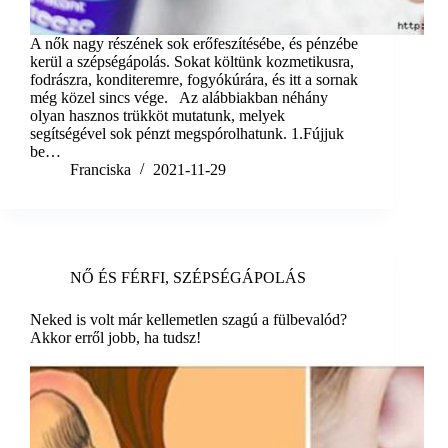
A nők nagy részének sok erőfeszítésébe, és pénzébe
kerül a szépségápolás. Sokat költünk kozmetikusra,
fodrászra, konditeremre, fogyókúrára, és itt a sornak
még közel sincs vége. Az alábbiakban néhány
olyan hasznos trükköt mutatunk, melyek
segítségével sok pénzt megspórolhatunk. 1.Fújjuk
be…
Franciska
2021-11-29
NŐ ÉS FÉRFI
,
SZÉPSÉGÁPOLÁS
Neked is volt már kellemetlen szagú a fülbevalód?
Akkor erről jobb, ha tudsz!