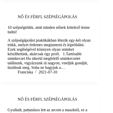
NŐ ÉS FÉRFI
,
SZÉPSÉGÁPOLÁS
10 szépségtrükk, amit minden nőnek kötelező lenne
tudni!
A szépségápolási praktikákban létezik egy-két olyan
trükk, melyet érdemes megismerni és kipróbálni.
Ezek segítségével könnyen olyan sminket
készíthetünk, akárcsak egy profi. 1.Tartósabb
sminkecset Ha sikerül megfelelő sminkecsetet
találnunk, vigyázzunk rá nagyon, viseljük gondját,
tisztítsuk meg. Soha ne hagyjuk a…
Franciska
2021-07-10
NŐ ÉS FÉRFI
,
SZÉPSÉGÁPOLÁS
Gyulladt, pattanásos lett az arcom a maszktól, ez a