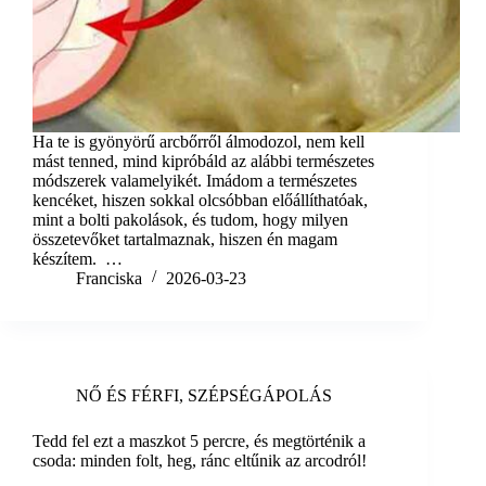
Ha te is gyönyörű arcbőrről álmodozol, nem kell
mást tenned, mind kipróbáld az alábbi természetes
módszerek valamelyikét. Imádom a természetes
kencéket, hiszen sokkal olcsóbban előállíthatóak,
mint a bolti pakolások, és tudom, hogy milyen
összetevőket tartalmaznak, hiszen én magam
készítem. …
Franciska
2026-03-23
NŐ ÉS FÉRFI
,
SZÉPSÉGÁPOLÁS
Tedd fel ezt a maszkot 5 percre, és megtörténik a
csoda: minden folt, heg, ránc eltűnik az arcodról!