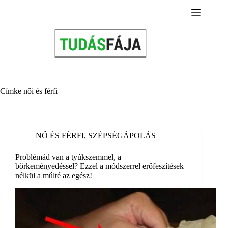
Skip
to
content
Címke
női és férfi
NŐ ÉS FÉRFI
,
SZÉPSÉGÁPOLÁS
Problémád van a tyúkszemmel, a
bőrkeményedéssel? Ezzel a módszerrel erőfeszítések
nélkül a múlté az egész!