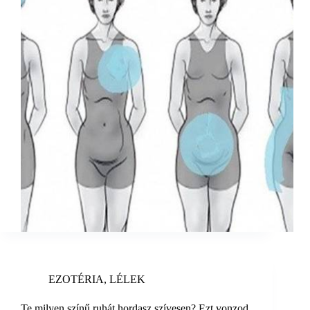
EZOTÉRIA
,
LÉLEK
Te milyen színű ruhát hordasz szívesen? Ezt vonzod