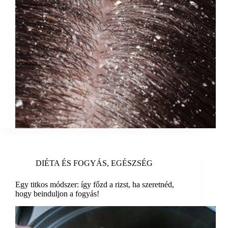
DIÉTA ÉS FOGYÁS
,
EGÉSZSÉG
Egy titkos módszer: így főzd a rizst, ha szeretnéd,
hogy beinduljon a fogyás!