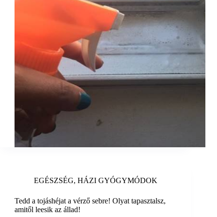
EGÉSZSÉG
,
HÁZI GYÓGYMÓDOK
Tedd a tojáshéjat a vérző sebre! Olyat tapasztalsz,
amitől leesik az állad!