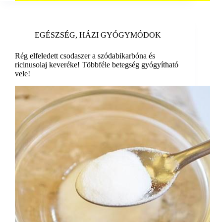
EGÉSZSÉG
,
HÁZI GYÓGYMÓDOK
Rég elfeledett csodaszer a szódabikarbóna és
ricinusolaj keveréke! Többféle betegség gyógyítható
vele!