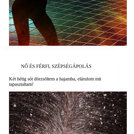
NŐ ÉS FÉRFI
,
SZÉPSÉGÁPOLÁS
Két hétig sót dörzsöltem a hajamba, elárulom mit
tapasztaltam!