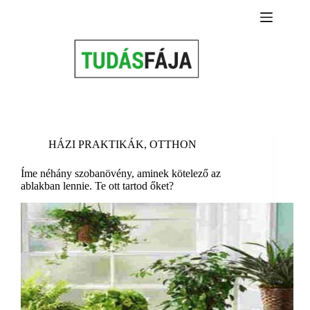
Skip
to
content
HÁZI PRAKTIKÁK
,
OTTHON
Íme néhány szobanövény, aminek kötelező az
ablakban lennie. Te ott tartod őket?