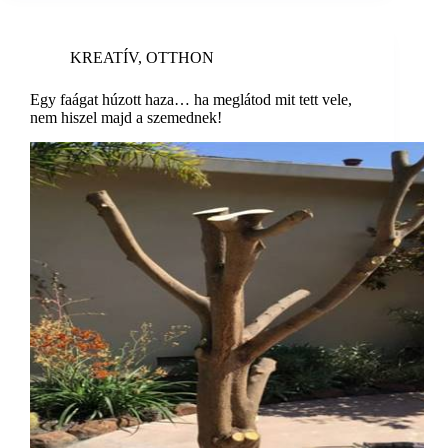
KREATÍV
,
OTTHON
Egy faágat húzott haza… ha meglátod mit tett vele,
nem hiszel majd a szemednek!