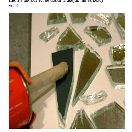
Eltört a tükröd? Ki ne dobd! Mutatjuk mihez kezdj
vele!