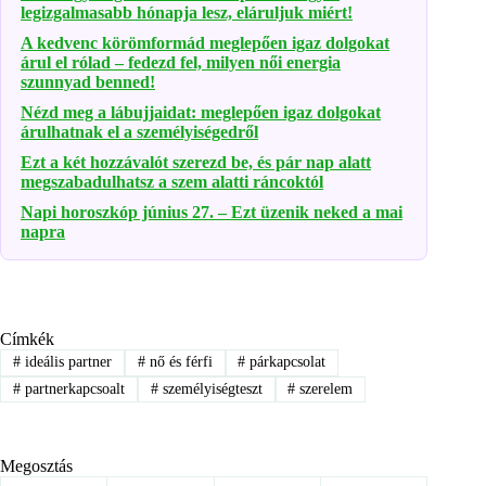
legizgalmasabb hónapja lesz, eláruljuk miért!
A kedvenc körömformád meglepően igaz dolgokat
árul el rólad – fedezd fel, milyen női energia
szunnyad benned!
Nézd meg a lábujjaidat: meglepően igaz dolgokat
árulhatnak el a személyiségedről
Ezt a két hozzávalót szerezd be, és pár nap alatt
megszabadulhatsz a szem alatti ráncoktól
Napi horoszkóp június 27. – Ezt üzenik neked a mai
napra
Címkék
#
ideális partner
#
nő és férfi
#
párkapcsolat
#
partnerkapcsoalt
#
személyiségteszt
#
szerelem
Megosztás