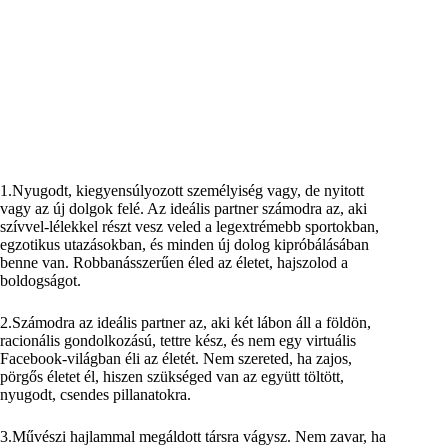
1.Nyugodt, kiegyensúlyozott személyiség vagy, de nyitott
vagy az új dolgok felé. Az ideális partner számodra az, aki
szívvel-lélekkel részt vesz veled a legextrémebb sportokban,
egzotikus utazásokban, és minden új dolog kipróbálásában
benne van. Robbanásszerűen éled az életet, hajszolod a
boldogságot.
2.Számodra az ideális partner az, aki két lábon áll a földön,
racionális gondolkozású, tettre kész, és nem egy virtuális
Facebook-világban éli az életét. Nem szereted, ha zajos,
pörgős életet él, hiszen szükséged van az együtt töltött,
nyugodt, csendes pillanatokra.
3.Művészi hajlammal megáldott társra vágysz. Nem zavar, ha