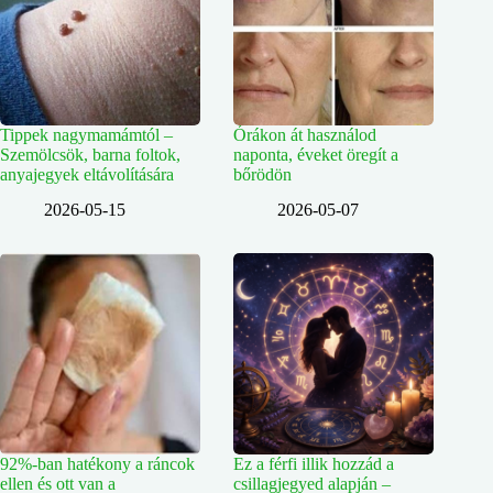
Tippek nagymamámtól –
Órákon át használod
Szemölcsök, barna foltok,
naponta, éveket öregít a
anyajegyek eltávolítására
bőrödön
2026-05-15
2026-05-07
92%-ban hatékony a ráncok
Ez a férfi illik hozzád a
ellen és ott van a
csillagjegyed alapján –