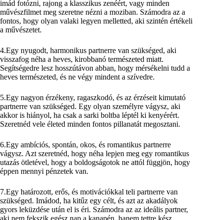
imád fotózni, rajong a klasszikus zenéért, vagy minden
művészfilmet meg szeretne nézni a moziban. Számodra az a
fontos, hogy olyan valaki legyen melletted, aki szintén értékeli
a művészetet.
4.Egy nyugodt, harmonikus partnerre van szükséged, aki
visszafog néha a heves, kirobbanó természeted miatt.
Segítségedre lesz hosszútávon abban, hogy mérsékelni tudd a
heves természeted, és ne végy mindent a szívedre.
5.Egy nagyon érzékeny, ragaszkodó, és az érzéseit kimutató
partnerre van szükséged. Egy olyan személyre vágysz, aki
akkor is hiányol, ha csak a sarki boltba léptél ki kenyérért.
Szeretnéd vele életed minden fontos pillanatát megosztani.
6.Egy ambíciós, spontán, okos, és romantikus partnerre
vágysz. Azt szeretnéd, hogy néha lepjen meg egy romantikus
utazás ötletével, hogy a boldogságotok ne attól függjön, hogy
éppen mennyi pénzetek van.
7.Egy határozott, erős, és motivációkkal teli partnerre van
szükséged. Imádod, ha kitűz egy célt, és azt az akadályok
gyors leküzdése után el is éri. Számodra az az ideális partner,
aki nem fekszik egész nap a kanapén, hanem tettre kész.