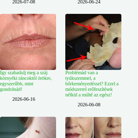
2026-07-08
2026-06-24
Így szabadulj meg a száj
Problémád van a
környéki ráncoktól örökre,
tyúkszemmel, a
egyszerűbb, mint
bőrkeményedéssel? Ezzel a
gondolnád!
módszerrel erőfeszítések
nélkül a múlté az egész!
2026-06-16
2026-06-08