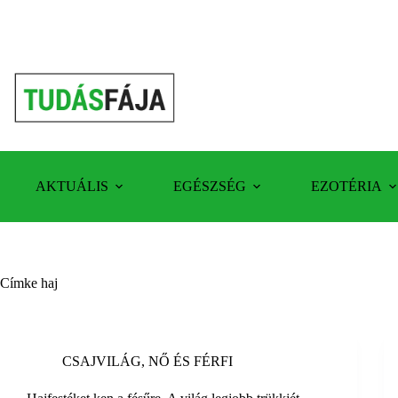
Skip
to
content
AKTUÁLIS
EGÉSZSÉG
EZOTÉRIA
Címke
haj
CSAJVILÁG
,
NŐ ÉS FÉRFI