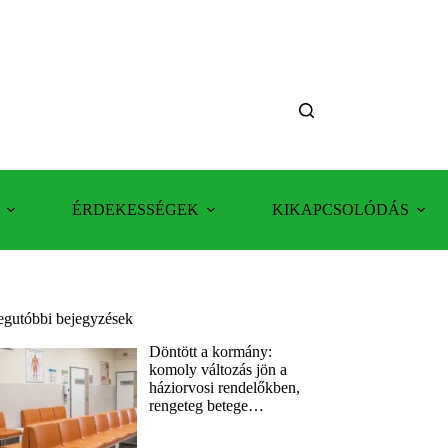
ÉRDEKESSÉGEK
KIKAPCSOLÓDÁS
egutóbbi bejegyzések
Döntött a kormány:
komoly változás jön a
háziorvosi rendelőkben,
rengeteg betege…