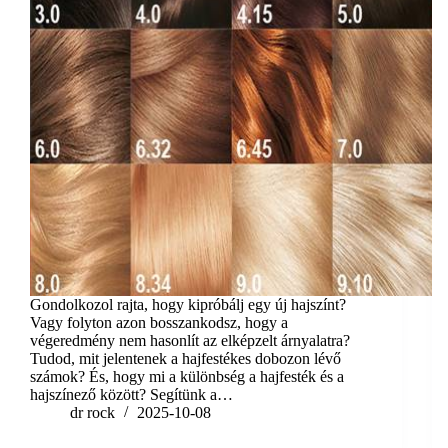
Gondolkozol rajta, hogy kipróbálj egy új hajszínt?
Vagy folyton azon bosszankodsz, hogy a
végeredmény nem hasonlít az elképzelt árnyalatra?
Tudod, mit jelentenek a hajfestékes dobozon lévő
számok? És, hogy mi a különbség a hajfesték és a
hajszínező között? Segítünk a…
dr rock
2025-10-08