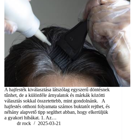
A hajfesték kiválasztása látszólag egyszerű döntésnek
tűnhet, de a különféle árnyalatok és márkák közötti
választás sokkal összetettebb, mint gondolnánk. A
hajfestés otthoni folyamata számos buktatót rejthet, és
néhány alapvető tipp segíthet abban, hogy elkerüljük
a gyakori hibákat. 1. Az…
dr rock
2025-03-21