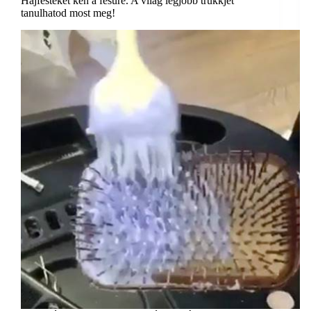
Hajfestéket ken a fésűre. A világ legjobb trükkjét
tanulhatod most meg!