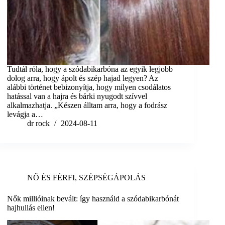
Tudtál róla, hogy a szódabikarbóna az egyik legjobb
dolog arra, hogy ápolt és szép hajad legyen? Az
alábbi történet bebizonyítja, hogy milyen csodálatos
hatással van a hajra és bárki nyugodt szívvel
alkalmazhatja. „Készen álltam arra, hogy a fodrász
levágja a…
dr rock
2024-08-11
NŐ ÉS FÉRFI
,
SZÉPSÉGÁPOLÁS
Nők millióinak bevált: így használd a szódabikarbónát
hajhullás ellen!