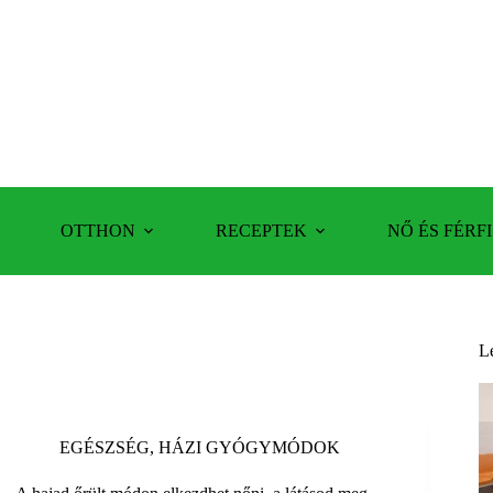
OTTHON
RECEPTEK
NŐ ÉS FÉRFI
L
EGÉSZSÉG
,
HÁZI GYÓGYMÓDOK