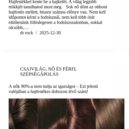
Hajfestékkel kente be a hajkefét. A világ legjobb
trükkjét tanulhatod most meg. Sok nő dönt az otthoni
hajfestés mellett, hiszen számos előnye van. Nem kell
időpontot kérni a fodrásznál, nem kell több órát
eltöltenünk fölöslegesen a fodrászszalonban, sokkal
olcsóbb,…
dr rock
2025-12-30
CSAJVILÁG
,
NŐ ÉS FÉRFI
,
SZÉPSÉGÁPOLÁS
A nők 90%-a nem tudja az igazságot – Ezt jelenti
valójában a hajfestékes dobozon lévő szám!