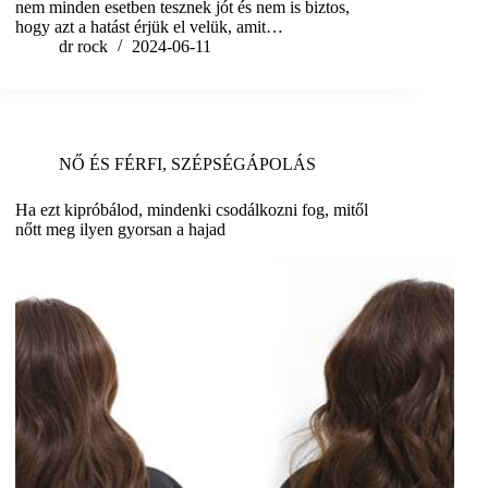
nem minden esetben tesznek jót és nem is biztos,
hogy azt a hatást érjük el velük, amit…
dr rock
2024-06-11
NŐ ÉS FÉRFI
,
SZÉPSÉGÁPOLÁS
Ha ezt kipróbálod, mindenki csodálkozni fog, mitől
nőtt meg ilyen gyorsan a hajad