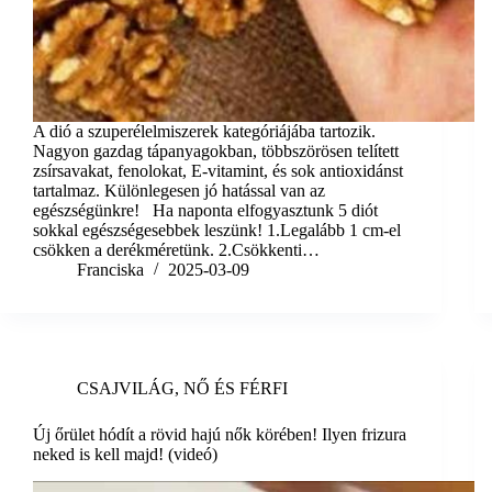
A dió a szuperélelmiszerek kategóriájába tartozik.
Nagyon gazdag tápanyagokban, többszörösen telített
zsírsavakat, fenolokat, E-vitamint, és sok antioxidánst
tartalmaz. Különlegesen jó hatással van az
egészségünkre! Ha naponta elfogyasztunk 5 diót
sokkal egészségesebbek leszünk! 1.Legalább 1 cm-el
csökken a derékméretünk. 2.Csökkenti…
Franciska
2025-03-09
CSAJVILÁG
,
NŐ ÉS FÉRFI
Új őrület hódít a rövid hajú nők körében! Ilyen frizura
neked is kell majd! (videó)