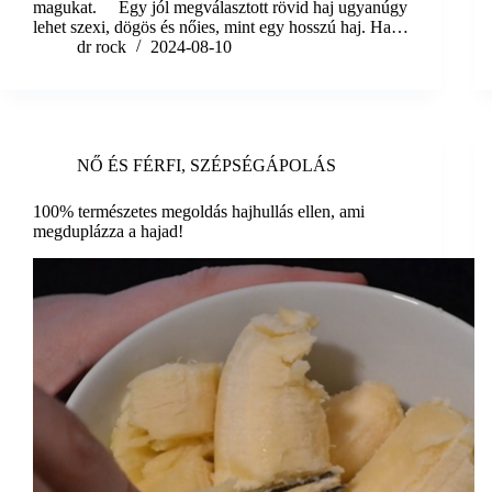
magukat. Egy jól megválasztott rövid haj ugyanúgy
lehet szexi, dögös és nőies, mint egy hosszú haj. Ha…
dr rock
2024-08-10
NŐ ÉS FÉRFI
,
SZÉPSÉGÁPOLÁS
100% természetes megoldás hajhullás ellen, ami
megduplázza a hajad!