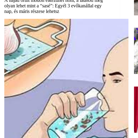
A hajad őrült módon elkezdhet nőni, a látásod meg
olyan lehet mint a “sasé”: Egyél 3 evőkanállal egy
nap, és máris részese lehetsz