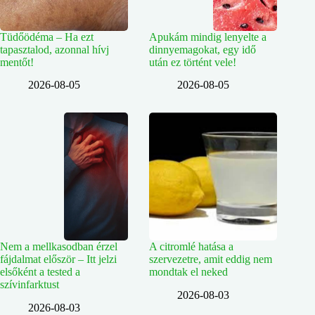
Tüdőödéma – Ha ezt
Apukám mindig lenyelte a
tapasztalod, azonnal hívj
dinnyemagokat, egy idő
mentőt!
után ez történt vele!
2026-08-05
2026-08-05
Nem a mellkasodban érzel
A citromlé hatása a
fájdalmat először – Itt jelzi
szervezetre, amit eddig nem
elsőként a tested a
mondtak el neked
szívinfarktust
2026-08-03
2026-08-03