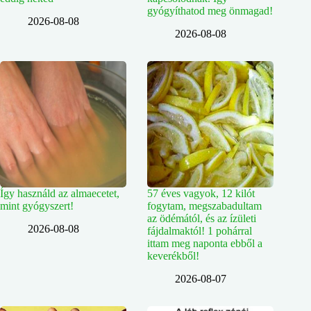
gyógyíthatod meg önmagad!
2026-08-08
2026-08-08
Így használd az almaecetet,
57 éves vagyok, 12 kilót
mint gyógyszert!
fogytam, megszabadultam
az ödémától, és az ízületi
2026-08-08
fájdalmaktól! 1 pohárral
ittam meg naponta ebből a
keverékből!
2026-08-07