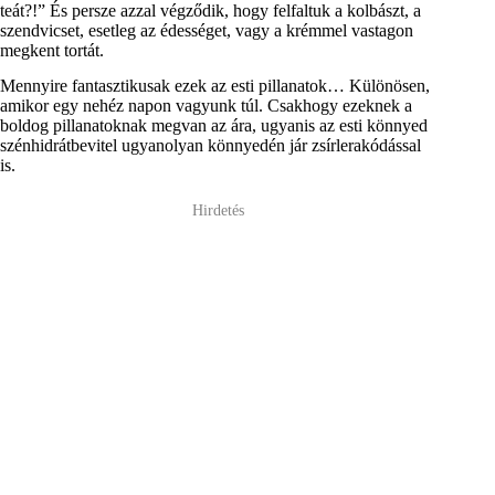
teát?!” És persze azzal végződik, hogy felfaltuk a kolbászt, a
szendvicset, esetleg az édességet, vagy a krémmel vastagon
megkent tortát.
Mennyire fantasztikusak ezek az esti pillanatok… Különösen,
amikor egy nehéz napon vagyunk túl. Csakhogy ezeknek a
boldog pillanatoknak megvan az ára, ugyanis az esti könnyed
szénhidrátbevitel ugyanolyan könnyedén jár zsírlerakódással
is.
Hirdetés