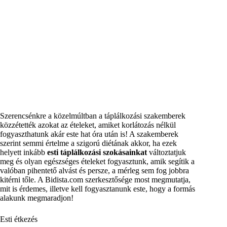
Szerencsénkre a közelmúltban a táplálkozási szakemberek
közzétették azokat az ételeket, amiket korlátozás nélkül
fogyaszthatunk akár este hat óra után is! A szakemberek
szerint semmi értelme a szigorú diétának akkor, ha ezek
helyett inkább
esti táplálkozási szokásainkat
változtatjuk
meg és olyan egészséges ételeket fogyasztunk, amik segítik a
valóban pihentető alvást és persze, a mérleg sem fog jobbra
kitérni tőle. A Bidista.com szerkesztősége most megmutatja,
mit is érdemes, illetve kell fogyasztanunk este, hogy a formás
alakunk megmaradjon!
Esti étkezés