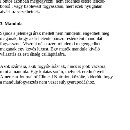
Fontos azonban megjegyezni: nem érdemes estére lencse-,
borsó-, vagy bablevest fogyasztani, mert ezek nyugtalan
alváshoz vezethetnek.
3. Mandula
Sajnos a jelenlegi árak mellett nem mindenki engedheti meg
magának, hogy akár hetente párszor esténként mandulát
fogyasszon. Viszont néha azért mindenki megengedhet
magának egy kevés luxust. Egy marék mandula kiváló
választás az esti éhség csillapítására.
Azok számára, akik fogyókúráznak, nincs is jobb vacsora,
mint a mandula. Egy kutatás során, melynek eredményeit a
American Journal of Clinical Nutrition közölte, kiderült, hogy
a mandulafogyasztás nem vezet súlygyarapodáshoz.