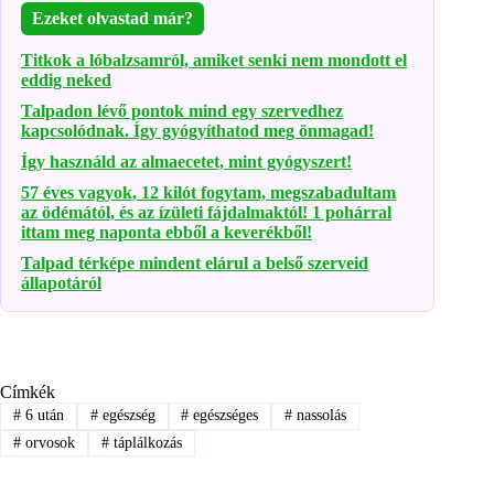
Ezeket olvastad már?
Titkok a lóbalzsamról, amiket senki nem mondott el
eddig neked
Talpadon lévő pontok mind egy szervedhez
kapcsolódnak. Így gyógyíthatod meg önmagad!
Így használd az almaecetet, mint gyógyszert!
57 éves vagyok, 12 kilót fogytam, megszabadultam
az ödémától, és az ízületi fájdalmaktól! 1 pohárral
ittam meg naponta ebből a keverékből!
Talpad térképe mindent elárul a belső szerveid
állapotáról
Címkék
#
6 után
#
egészség
#
egészséges
#
nassolás
#
orvosok
#
táplálkozás