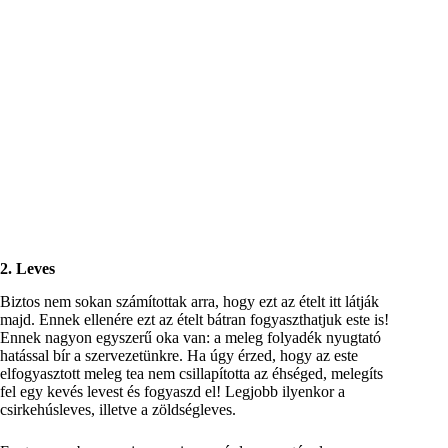
2. Leves
Biztos nem sokan számítottak arra, hogy ezt az ételt itt látják
majd. Ennek ellenére ezt az ételt bátran fogyaszthatjuk este is!
Ennek nagyon egyszerű oka van: a meleg folyadék nyugtató
hatással bír a szervezetünkre. Ha úgy érzed, hogy az este
elfogyasztott meleg tea nem csillapította az éhséged, melegíts
fel egy kevés levest és fogyaszd el! Legjobb ilyenkor a
csirkehúsleves, illetve a zöldségleves.