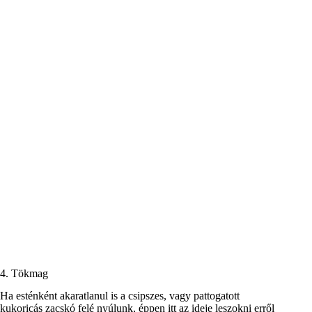
4. Tökmag
Ha esténként akaratlanul is a csipszes, vagy pattogatott
kukoricás zacskó felé nyúlunk, éppen itt az ideje leszokni erről