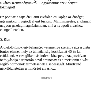
a káros szenvedélyünkről. Fogyasszunk ezek helyett
tökmagot!
Ez pont az a fajta étel, ami kiválóan csillapítja az éhséget,
ugyanakkor nyugodt alvást biztosít. Mint ismeretes, a tökmag
nagyon gazdag magnéziumban, ami a nyugodt alváshoz
elengedhetetlen.
5. Rizs
A dietológusok egybehangzó véleménye szerint a rizs a diéta
fontos eleme, mely az álmatlanság kockázatát 46 %-kal
csökkenti. A rizs glikémiás indexe közepes, azaz pozitívan
befolyásolja a triptofán nevű aminosav és a melatonin alvást
segítő hormonok termelésének a sebességét. Mindkettő
nélkülözhetetlen a minőségi alváshoz.
Hirdetés