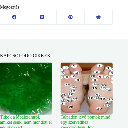
Megosztás
KAPCSOLÓDÓ CIKKEK
Titkok a lóbalzsamról,
Talpadon lévő pontok mind
amiket senki nem mondott el
egy szervedhez
eddig neked
kapcsolódnak. Így