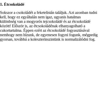
1. Étcsokoládé
Sokszor a csokoládét a feketelistán találjuk. Azt azonban tudni
kell, hogy ez egyáltalán nem igaz, ugyanis hatalmas
különbség van a mogyorós tejcsokoládé és az étcsokoládé
között! Először is, az étcsokoládénak elhanyagolható a
cukortartalma. Éppen ezért az étcsokoládé fogyasztásával
nemhogy nem hízunk, de egyenesen fogyni fogunk, mégpedig
gyorsan, továbbá a koleszterinszintünk is normalizálódni fog.