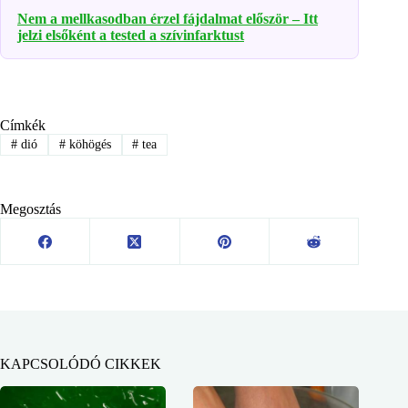
Nem a mellkasodban érzel fájdalmat először – Itt
jelzi elsőként a tested a szívinfarktust
Címkék
#
dió
#
köhögés
#
tea
Megosztás
KAPCSOLÓDÓ CIKKEK