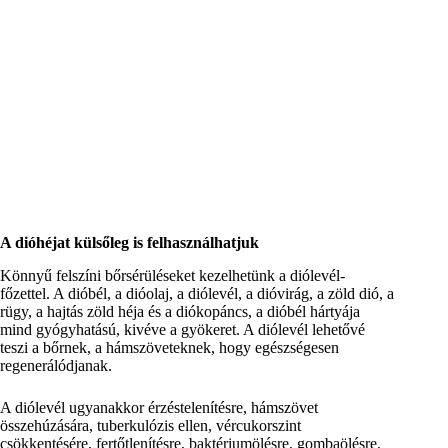
A dióhéjat külsőleg is felhasználhatjuk
Könnyű felszíni bőrsérüléseket kezelhetünk a diólevél-
főzettel. A dióbél, a dióolaj, a diólevél, a dióvirág, a zöld dió, a
rügy, a hajtás zöld héja és a diókopáncs, a dióbél hártyája
mind gyógyhatású, kivéve a gyökeret. A diólevél lehetővé
teszi a bőrnek, a hámszöveteknek, hogy egészségesen
regenerálódjanak.
A diólevél ugyanakkor érzéstelenítésre, hámszövet
összehúzására, tuberkulózis ellen, vércukorszint
csökkentésére, fertőtlenítésre, baktériumölésre, gombaölésre,