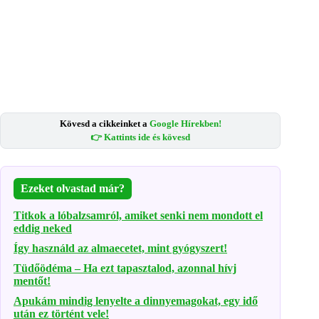
Kövesd a cikkeinket a
Google Hírekben!
👉 Kattints ide és kövesd
Ezeket olvastad már?
Titkok a lóbalzsamról, amiket senki nem mondott el
eddig neked
Így használd az almaecetet, mint gyógyszert!
Tüdőödéma – Ha ezt tapasztalod, azonnal hívj
mentőt!
Apukám mindig lenyelte a dinnyemagokat, egy idő
után ez történt vele!