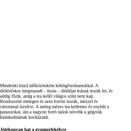
Mindenki küzd időközönként köhögésrohamokkal. A
diótöréskor megmaradt – tiszta – dióhéjat teának teszik fel, és
addig főzik, amíg a tea kellő világos színt nem kap.
Rendszerint melegen és nem forrón isszák, mézzel és
citrommal ízesítve. A meleg mézes tea kellemes és enyhíti a
panaszokat, ám a nagyon forró italok növelik a gégerák
kialakulásának kockázatát.
Jótékonyan hat a gyomorfekélyre