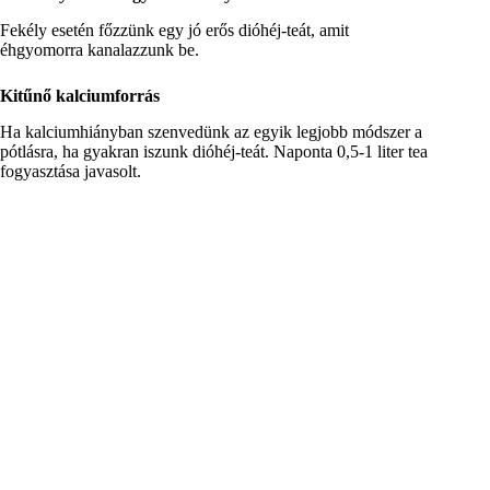
Fekély esetén főzzünk egy jó erős dióhéj-teát, amit
éhgyomorra kanalazzunk be.
Kitűnő kalciumforrás
Ha kalciumhiányban szenvedünk az egyik legjobb módszer a
pótlásra, ha gyakran iszunk dióhéj-teát. Naponta 0,5-1 liter tea
fogyasztása javasolt.