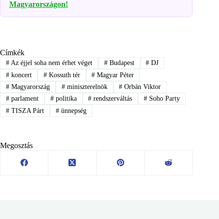
Magyarországon!
Címkék
#
Az éjjel soha nem érhet véget
#
Budapest
#
DJ
#
koncert
#
Kossuth tér
#
Magyar Péter
#
Magyarország
#
miniszterelnök
#
Orbán Viktor
#
parlament
#
politika
#
rendszerváltás
#
Soho Party
#
TISZA Párt
#
ünnepség
Megosztás