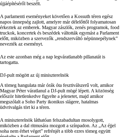
újjáépítéséről beszélt.
A parlamenti eseményeket követően a Kossuth téren egész
napos ünnepség zajlott, amelyre már délelőttől folyamatosan
érkeztek az emberek. Magyar zászlók, zenés programok, food
truckok, koncertek és beszédek váltották egymást a Parlament
előtt, miközben a szervezők „rendszerváltó népünnepélynek”
nevezték az eseményt.
Az este azonban még a nap legváratlanabb pillanatát is
tartogatta.
DJ-pult mögött az új miniszterelnök
A tömeg hangulata már órák óta fesztiválszerű volt, amikor
Magyar Péter váratlanul a DJ-pult mögé lépett. A közönség
először hitetlenkedve figyelte a jelenetet, majd amikor
megszólalt a Soho Party ikonikus slágere, hatalmas
üdvrivalgás tört ki a téren.
A miniszterelnök láthatóan felszabadultan mosolygott,
miközben a dal ritmusára mozgott a színpadon. Az „Az éjjel
soha nem érhet véget” refrénjét a több ezres tömeg együtt
énekelte a Parlament előtt.