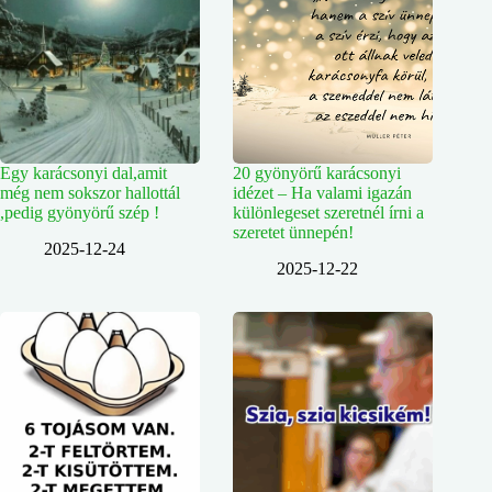
Egy karácsonyi dal,amit
20 gyönyörű karácsonyi
még nem sokszor hallottál
idézet – Ha valami igazán
,pedig gyönyörű szép !
különlegeset szeretnél írni a
szeretet ünnepén!
2025-12-24
2025-12-22