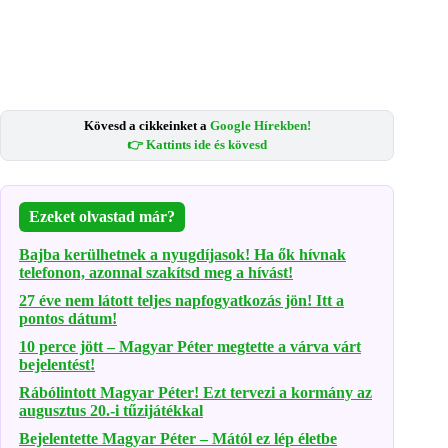
Kövesd a cikkeinket a
Google Hírekben!
👉 Kattints ide és kövesd
Ezeket olvastad már?
Bajba kerülhetnek a nyugdíjasok! Ha ők hívnak
telefonon, azonnal szakítsd meg a hívást!
27 éve nem látott teljes napfogyatkozás jön! Itt a
pontos dátum!
10 perce jött – Magyar Péter megtette a várva várt
bejelentést!
Rábólintott Magyar Péter! Ezt tervezi a kormány az
augusztus 20.-i tűzijátékkal
Bejelentette Magyar Péter – Mától ez lép életbe