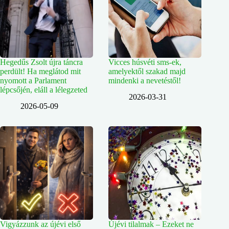
Hegedűs Zsolt újra táncra
Vicces húsvéti sms-ek,
perdült! Ha meglátod mit
amelyektől szakad majd
nyomott a Parlament
mindenki a nevetéstől!
lépcsőjén, eláll a lélegzeted
2026-03-31
2026-05-09
Vigyázzunk az újévi első
Újévi tilalmak – Ezeket ne