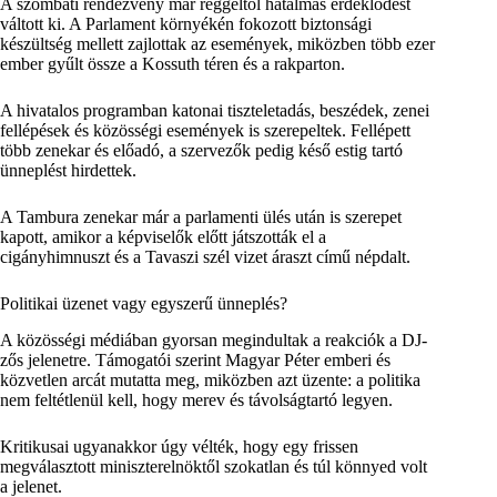
A szombati rendezvény már reggeltől hatalmas érdeklődést
váltott ki. A Parlament környékén fokozott biztonsági
készültség mellett zajlottak az események, miközben több ezer
ember gyűlt össze a Kossuth téren és a rakparton.
A hivatalos programban katonai tiszteletadás, beszédek, zenei
fellépések és közösségi események is szerepeltek. Fellépett
több zenekar és előadó, a szervezők pedig késő estig tartó
ünneplést hirdettek.
A Tambura zenekar már a parlamenti ülés után is szerepet
kapott, amikor a képviselők előtt játszották el a
cigányhimnuszt és a Tavaszi szél vizet áraszt című népdalt.
Politikai üzenet vagy egyszerű ünneplés?
A közösségi médiában gyorsan megindultak a reakciók a DJ-
zős jelenetre. Támogatói szerint Magyar Péter emberi és
közvetlen arcát mutatta meg, miközben azt üzente: a politika
nem feltétlenül kell, hogy merev és távolságtartó legyen.
Kritikusai ugyanakkor úgy vélték, hogy egy frissen
megválasztott miniszterelnöktől szokatlan és túl könnyed volt
a jelenet.