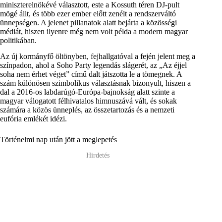
miniszterelnökévé választott, este a Kossuth téren DJ-pult
mögé állt, és több ezer ember előtt zenélt a rendszerváltó
ünnepségen. A jelenet pillanatok alatt bejárta a közösségi
médiát, hiszen ilyenre még nem volt példa a modern magyar
politikában.
Az új kormányfő öltönyben, fejhallgatóval a fején jelent meg a
színpadon, ahol a Soho Party legendás slágerét, az „Az éjjel
soha nem érhet véget” című dalt játszotta le a tömegnek. A
szám különösen szimbolikus választásnak bizonyult, hiszen a
dal a 2016-os labdarúgó-Európa-bajnokság alatt szinte a
magyar válogatott félhivatalos himnuszává vált, és sokak
számára a közös ünneplés, az összetartozás és a nemzeti
eufória emlékét idézi.
Történelmi nap után jött a meglepetés
Hirdetés