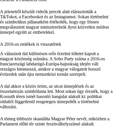
A jelenetről készült videók percek alatt elárasztották a
TikTokot, a Facebookot és az Instagramot. Sokan történelmi
és szimbolikus pillanatként értékelték, hogy egy frissen
megválasztott magyar miniszterelnök ilyen közvetlen módon
ünnepel együtt az emberekkel.
A 2016-os emlékek is visszatértek
A választott dal különösen erős érzelmi töltetet kapott a
magyar közönség számára. A Soho Party száma a 2016-os
franciaországi labdarúgó-Európa-bajnokság idején vált
országos himnusszá, amikor a magyar válogatott hosszú
évtizedek után újra nemzetközi tornán szerepelt.
A dal akkor a közös öröm, az utcai ünneplések és az
összetartozás szimbóluma lett. Most sokan úgy érezték, hogy a
Kossuth téren ismét hasonló hangulat alakult ki: politikai
oldaltól függetlenül rengetegen ünnepelték a történelmi
változást.
A tömeg többször skandálta Magyar Péter nevét, miközben a
Parlament előtti tér szinte fesztiválhelyszínné alakult.