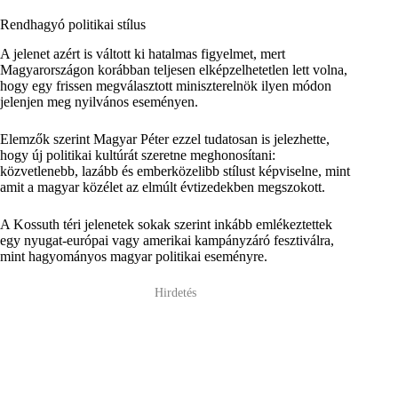
Rendhagyó politikai stílus
A jelenet azért is váltott ki hatalmas figyelmet, mert
Magyarországon korábban teljesen elképzelhetetlen lett volna,
hogy egy frissen megválasztott miniszterelnök ilyen módon
jelenjen meg nyilvános eseményen.
Elemzők szerint Magyar Péter ezzel tudatosan is jelezhette,
hogy új politikai kultúrát szeretne meghonosítani:
közvetlenebb, lazább és emberközelibb stílust képviselne, mint
amit a magyar közélet az elmúlt évtizedekben megszokott.
A Kossuth téri jelenetek sokak szerint inkább emlékeztettek
egy nyugat-európai vagy amerikai kampányzáró fesztiválra,
mint hagyományos magyar politikai eseményre.
Hirdetés