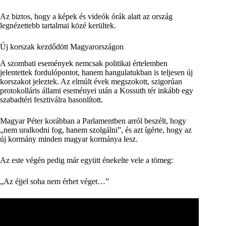
Az biztos, hogy a képek és videók órák alatt az ország
legnézettebb tartalmai közé kerültek.
Új korszak kezdődött Magyarországon
A szombati események nemcsak politikai értelemben
jelentettek fordulópontot, hanem hangulatukban is teljesen új
korszakot jeleztek. Az elmúlt évek megszokott, szigorúan
protokolláris állami eseményei után a Kossuth tér inkább egy
szabadtéri fesztiválra hasonlított.
Magyar Péter korábban a Parlamentben arról beszélt, hogy
„nem uralkodni fog, hanem szolgálni”, és azt ígérte, hogy az
új kormány minden magyar kormánya lesz.
Az este végén pedig már együtt énekelte vele a tömeg:
„Az éjjel soha nem érhet véget…”