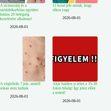
A ricinusolaj és a
11 korai jele annak, hogy
szódabikarbóna együttes
rákos vagy
hatása 20 betegség
2026-08-01
kezelésére alkalmas!
2026-08-01
A végbélrák 7 jele, amiről
Akár halálos is lehet a 35-38
sokan nem tudnak
fokos hőség! Így jelez előre
a tested!
2026-08-01
2026-08-01