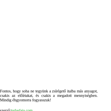
Fontos, hogy soha ne tegyünk a zsírégető italba más anyagot,
csakis az előírtakat, és csakis a megadott mennyiségben.
Mindig éhgyomorra fogyasszuk!
szerző:
tudasfaja.com