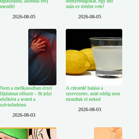
tapasztalod, azonnal hívj
dinnyemagokat, egy idő
mentőt!
után ez történt vele!
2026-08-05
2026-08-05
Nem a mellkasodban érzel
A citromlé hatása a
fájdalmat először – Itt jelzi
szervezetre, amit eddig nem
elsőként a tested a
mondtak el neked
szívinfarktust
2026-08-03
2026-08-03