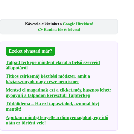
Kövesd a cikkeinket a
Google Hírekben!
👉 Kattints ide és kövesd
Ezeket olvastad már?
Talpad térképe mindent elárul a belső szerveid
állapotáról
Titkos csirkemáj készítési módszer, amit a
háziasszonyok nagy része nem ismer
Mentsd el magadnak ezt a cikket,még hasznos lehet:
gyógyulj a talpadon keresztül! Talptérkép
Tüdőödéma – Ha ezt tapasztalod, azonnal hívj
mentőt!
Apukám mindig lenyelte a dinnyemagokat, egy idő
után ez történt vele!