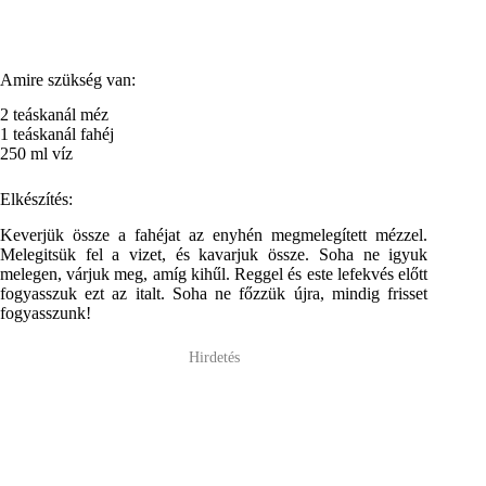
Amire szükség van:
2 teáskanál méz
1 teáskanál fahéj
250 ml víz
Elkészítés:
Keverjük össze a fahéjat az enyhén megmelegített mézzel.
Melegitsük fel a vizet, és kavarjuk össze. Soha ne igyuk
melegen, várjuk meg, amíg kihűl. Reggel és este lefekvés előtt
fogyasszuk ezt az italt. Soha ne főzzük újra, mindig frisset
fogyasszunk!
Hirdetés