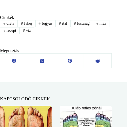
Címkék
#
diéta
#
fahéj
#
fogyás
#
ital
#
lustaság
#
méz
#
recept
#
víz
Megosztás
KAPCSOLÓDÓ CIKKEK