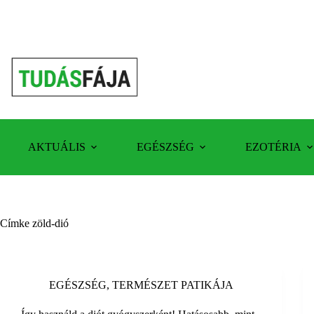
Skip
to
content
AKTUÁLIS
EGÉSZSÉG
EZOTÉRIA
Címke
zöld-dió
EGÉSZSÉG
,
TERMÉSZET PATIKÁJA