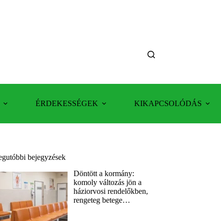
ÉRDEKESSÉGEK
KIKAPCSOLÓDÁS
egutóbbi bejegyzések
Döntött a kormány:
komoly változás jön a
háziorvosi rendelőkben,
rengeteg betege…