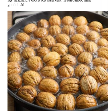
Így használd a diót gyógyszerként! Hatásosabb, mint
gondolnád