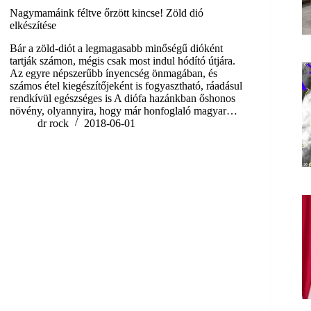
Nagymamáink féltve őrzött kincse! Zöld dió
elkészítése
Bár a zöld-diót a legmagasabb minőségű dióként
tartják számon, mégis csak most indul hódító útjára.
Az egyre népszerűbb ínyencség önmagában, és
számos étel kiegészítőjeként is fogyasztható, ráadásul
rendkívül egészséges is A diófa hazánkban őshonos
növény, olyannyira, hogy már honfoglaló magyar…
dr rock
2018-06-01