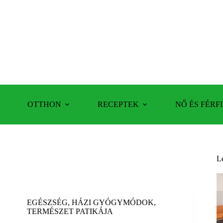
OTTHON
RECEPTEK
NŐ ÉS FÉRFI
L
EGÉSZSÉG
,
HÁZI GYÓGYMÓDOK
,
TERMÉSZET PATIKÁJA