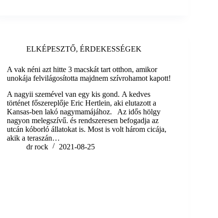
ELKÉPESZTŐ
,
ÉRDEKESSÉGEK
A vak néni azt hitte 3 macskát tart otthon, amikor
unokája felvilágosította majdnem szívrohamot kapott!
A nagyii szemével van egy kis gond. A kedves
történet főszereplője Eric Hertlein, aki elutazott a
Kansas-ben lakó nagymamájához. Az idős hölgy
nagyon melegszívű. és rendszeresen befogadja az
utcán kóborló állatokat is. Most is volt három cicája,
akik a teraszán…
dr rock
2021-08-25