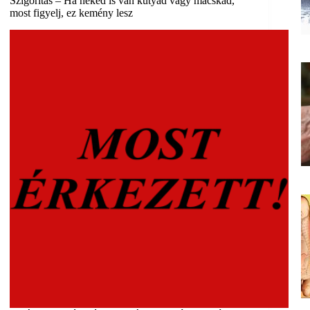
Szigorítás – Ha neked is van kutyád vagy macskád,
most figyelj, ez kemény lesz