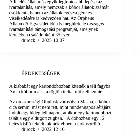
A felelős állattartás egyik legfontosabb lépése az
ivartalanítás, amely nemcsak a kóbor állatok számát
csökkenti, hanem az állatok egészségére és
viselkedésére is kedvezően hat. Az Orpheus
Állatvédő Egyesület idén is meghirdette országos
ivartalanítási támogatási programját, amelynek
keretében családonként 35 ezer…
dr rock
2025-10-07
ÉRDEKESSÉGEK
A kisbabát egy kartondobozban kitették a téli fagyba.
Ám a kóbor macska rögtön tudta, mit kell tennie:
Az oroszországi Obninsk városában Masha, a kóbor
cica semmi mást nem tett, mint mindennapos sétájára
indult egy hideg téli napon, amikor egy kartondobozt
talált a egy eldugott zugban. A dobozban egy 12
hetes kisfiú feküdt, akinek ebben a farkasordító…
dr rock
2022-12-16