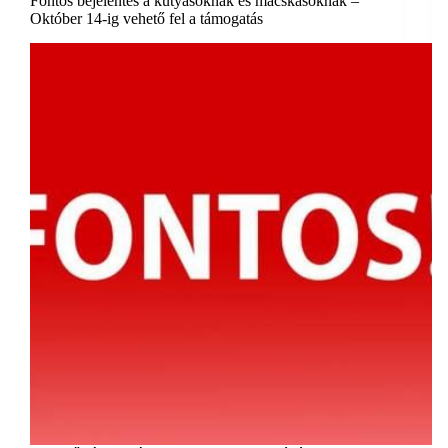
Fontos bejelentés a kutyásoknak és macskásoknak –
Október 14-ig vehető fel a támogatás