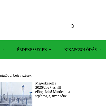
ÉRDEKESSÉGEK
KIKAPCSOLÓDÁS
egutóbbi bejegyzések
Megérkezett a
2026/2027-es téli
előrejelzés! Mindenki a
fejét fogja, ilyen télre…