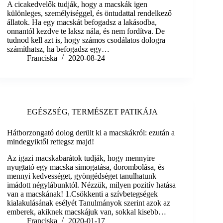
A cicakedvelők tudják, hogy a macskák igen
különleges, személyiséggel, és öntudattal rendelkező
állatok. Ha egy macskát befogadsz a lakásodba,
onnantól kezdve te laksz nála, és nem fordítva. De
tudnod kell azt is, hogy számos csodálatos dologra
számíthatsz, ha befogadsz egy…
Franciska
2020-08-24
EGÉSZSÉG
,
TERMÉSZET PATIKÁJA
Hátborzongató dolog derült ki a macskákról: ezután a
mindegyiktől rettegsz majd!
Az igazi macskabarátok tudják, hogy mennyire
nyugtató egy macska simogatása, dorombolása, és
mennyi kedvességet, gyöngédséget tanulhatunk
imádott négylábunktól. Nézzük, milyen pozitív hatása
van a macskának! 1.Csökkenti a szívbetegségek
kialakulásának esélyét Tanulmányok szerint azok az
emberek, akiknek macskájuk van, sokkal kisebb…
Franciska
2020-01-17