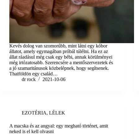
Kevés dolog van szomorúbb, mint látni egy kóbor
állatot, amely egymagában próbál túlélni. Ha ez az
állat ráadásul még csak egy bébi, annak körülményei
még irtózatosabb. Szerencsére a mentőszervezetek és
a jó szamaritánusok közbelépnek, hogy segítsenek.
Thaiföldön egy család…
dr rock
2021-10-06
EZOTÉRIA
,
LÉLEK
A macska és az angyal: egy megható történet, amit
neked is el kell olvasni