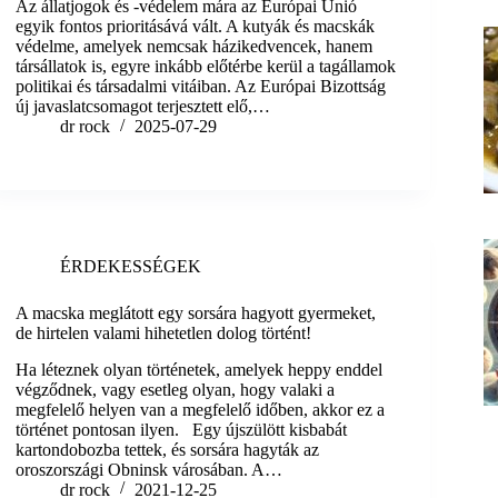
Az állatjogok és -védelem mára az Európai Unió
egyik fontos prioritásává vált. A kutyák és macskák
védelme, amelyek nemcsak házikedvencek, hanem
társállatok is, egyre inkább előtérbe kerül a tagállamok
politikai és társadalmi vitáiban. Az Európai Bizottság
új javaslatcsomagot terjesztett elő,…
dr rock
2025-07-29
ÉRDEKESSÉGEK
A macska meglátott egy sorsára hagyott gyermeket,
de hirtelen valami hihetetlen dolog történt!
Ha léteznek olyan történetek, amelyek heppy enddel
végződnek, vagy esetleg olyan, hogy valaki a
megfelelő helyen van a megfelelő időben, akkor ez a
történet pontosan ilyen. Egy újszülött kisbabát
kartondobozba tettek, és sorsára hagyták az
oroszországi Obninsk városában. A…
dr rock
2021-12-25