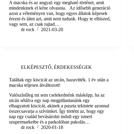
A macska és az angyal: egy megható történet, amit
mindenkinek el kéne olvasnia. Az idősebb generáció
azon a véleményen van, hogy egyes állatok képesek
érezni és látni azt, amit nem tudunk. Hogy te elhiszed,
vagy sem, az csak rajtad…
dr rock
2021-03-20
ELKÉPESZTŐ
,
ÉRDEKESSÉGEK
Találtak egy kiscicát az utcán, hazavitték. 1 év után a
macska teljesen átváltozott!
Valószínűleg mi sem cselekednénk másképp, ha az
utcán sétálva egy nap megpillantanánk egy
elhagyatott kiscicát, akinek a puszta tekintete azonnal
összecsavarja a szívünket. Így történt az, hogy egy
nap egy család bevásárolni indult egy ismert
szupermarketbe és a parkolóban pakolás…
dr rock
2020-01-18