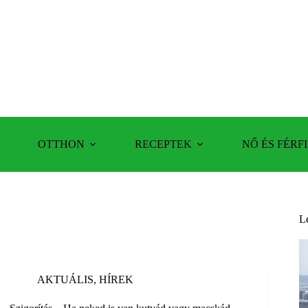
OTTHON
RECEPTEK
NŐ ÉS FÉRFI
L
AKTUÁLIS
,
HÍREK