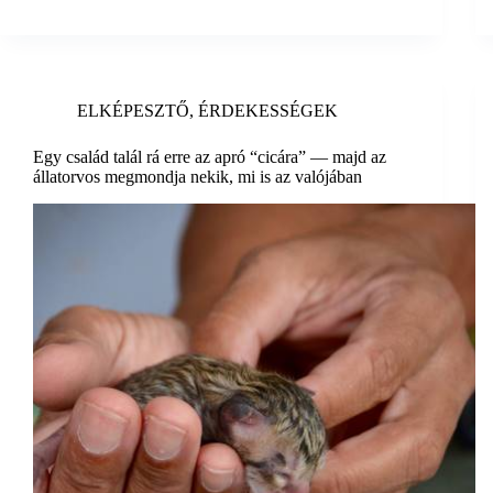
ELKÉPESZTŐ
,
ÉRDEKESSÉGEK
Egy család talál rá erre az apró “cicára” — majd az
állatorvos megmondja nekik, mi is az valójában