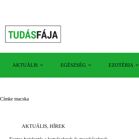
Skip
to
content
AKTUÁLIS
EGÉSZSÉG
EZOTÉRIA
Címke
macska
AKTUÁLIS
,
HÍREK