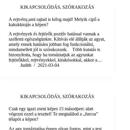
KIKAPCSOLÓDÁS
,
SZÓRAKOZÁS
A rejtvény,ami rajtad is kifog majd! Melyik cipő a
kakukktojás a képen?
A rejtvények és fejtörők pozitív hatással vannak a
szellemi egészségünkre. Kihívás elé állítják az agyat,
amely ennek hatására jobban fog funkcionálni,
mindamellett jól is szórakozunk. Több kutatás is
bizonyította, hogy ha tornáztatjuk az agyunkat
fejtörőkkel, rejtvényekkel, kirakósokkal, akkor a…
Judith
2021-03-04
KIKAPCSOLÓDÁS
,
SZÓRAKOZÁS
Csak egy igazi zseni képes 15 másodperc alatt
végezni ezzel a teszttel! Te megtalálod a „furcsa”
télapót a képen?
Az agy tornáztatása éppen olyan fontos, mint a test