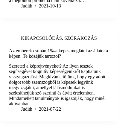
a megoldott probléma után következik…
Judith
2021-10-13
KIKAPCSOLÓDÁS
,
SZÓRAKOZÁS
Az emberek csupán 1%-a képes meglátni az állatot a
képen. Te közéjük tartozol?
Szereted a képrejtvényeket? Az ilyen tesztek
segítségével kognitív képességeinkről kaphatunk
visszaigazolást. Megkívánja tőlünk, hogy egy adott
dolgot több szemszögből is képesek legyünk
megvizsgálni, amellyel látásmódunkat is
szélesíthetjük szó szerinti és átvitt értelemben.
Mindamellett tanulmányok is igazolják, hogy minél
aktívabban…
Judith
2021-07-22