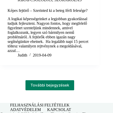
Képes fejtörő – Szerinted ki a beteg férfi felesége?
A logikai képességeinket a legjobban gyakorlással
tudjuk fejleszteni. Nagyon fontos, hogy megfelelő
figyelmet szenteljünk mindennek, amivel
foglalkozunk, legyen szó bármilyen nemű
problémáról. A fejtörők ebben igazán nagy
segítségünkre ehetnek. Ha legalább napi 15 percet
töltesz valamilyen rejtvénynek a megoldásával,
azzal…
Judith
2019-04-09
További bejegyzések
FELHASZNÁLÁSI FELTÉTELEK
ADATVÉDELEM
KAPCSOLAT