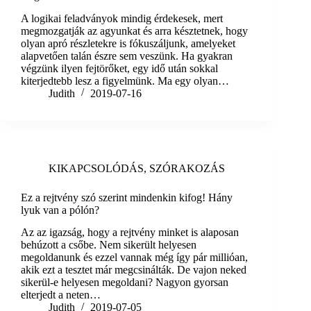
A logikai feladványok mindig érdekesek, mert
megmozgatják az agyunkat és arra késztetnek, hogy
olyan apró részletekre is fókuszáljunk, amelyeket
alapvetően talán észre sem veszünk. Ha gyakran
végzünk ilyen fejtörőket, egy idő után sokkal
kiterjedtebb lesz a figyelmünk. Ma egy olyan…
Judith
2019-07-16
KIKAPCSOLÓDÁS
,
SZÓRAKOZÁS
Ez a rejtvény szó szerint mindenkin kifog! Hány
lyuk van a pólón?
Az az igazság, hogy a rejtvény minket is alaposan
behúzott a csőbe. Nem sikerült helyesen
megoldanunk és ezzel vannak még így pár millióan,
akik ezt a tesztet már megcsinálták. De vajon neked
sikerül-e helyesen megoldani? Nagyon gyorsan
elterjedt a neten…
Judith
2019-07-05