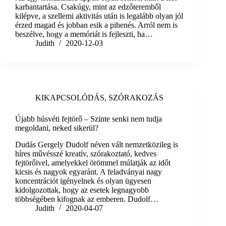
karbantartása. Csakúgy, mint az edzőteremből
kilépve, a szellemi aktivitás után is legalább olyan jól
érzed magad és jobban esik a pihenés. Arról nem is
beszélve, hogy a memóriát is fejleszti, ha…
Judith
2020-12-03
KIKAPCSOLÓDÁS
,
SZÓRAKOZÁS
Újabb húsvéti fejtörő – Szinte senki nem tudja
megoldani, neked sikerül?
Dudás Gergely Dudolf néven vált nemzetközileg is
híres művésszé kreatív, szórakoztató, kedves
fejtörőivel, amelyekkel örömmel múlatják az időt
kicsis és nagyok egyaránt. A feladványai nagy
koncentrációt igényelnek és olyan ügyesen
kidolgozottak, hogy az esetek legnagyobb
többségében kifognak az emberen. Dudolf…
Judith
2020-04-07