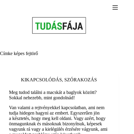
Skip
to
content
Címke
képes fejtörő
KIKAPCSOLÓDÁS
,
SZÓRAKOZÁS
Meg tudod találni a macskát a baglyok között?
Sokkal nehezebb, mint gondolnád!
Van valami a rejtvényekkel kapcsolatban, ami nem
tudja hidegen hagyni az embert. Egyszerűen jön
a késztetés, hogy meg kell oldani. Vagy azért, hogy
önmagunknak és másoknak bizonyítsuk, képesek
vagyunk rá vagy a kielégülés érzésére vágyunk, ami