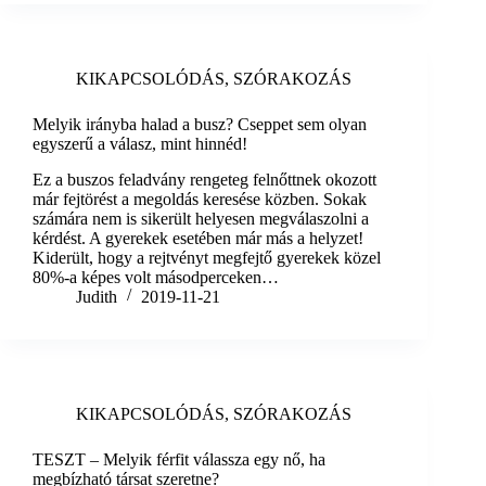
KIKAPCSOLÓDÁS
,
SZÓRAKOZÁS
Melyik irányba halad a busz? Cseppet sem olyan
egyszerű a válasz, mint hinnéd!
Ez a buszos feladvány rengeteg felnőttnek okozott
már fejtörést a megoldás keresése közben. Sokak
számára nem is sikerült helyesen megválaszolni a
kérdést. A gyerekek esetében már más a helyzet!
Kiderült, hogy a rejtvényt megfejtő gyerekek közel
80%-a képes volt másodperceken…
Judith
2019-11-21
KIKAPCSOLÓDÁS
,
SZÓRAKOZÁS
TESZT – Melyik férfit válassza egy nő, ha
megbízható társat szeretne?