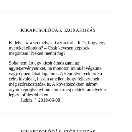
KIKAPCSOLÓDÁS
,
SZÓRAKOZÁS
Ki lehet az a személy, aki azon töri a fejét, hogy egy
gyereket ellopjon? – Csak kevesen képesek
megoldani! Neked menni fog?
Soha nem árt egy kicsit átmozgatni az
agytekervényeinket, ha monoton munkát végzünk
vagy éppen lábat lógatunk. A képrejtvények erre a
célra kiválóak, hiszen amellett, hogy fejlesztenek,
még szórakoztatóak is. A következőkben három
olyan képrejtvényt mutatunk meg nektek, amelyek a
legszemfülesebbeken…
Judith
2019-06-08
KIKAPCSOLÓDÁS
,
SZÓRAKOZÁS