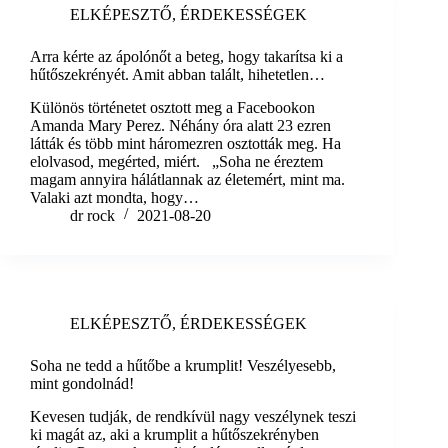
ELKÉPESZTŐ
,
ÉRDEKESSÉGEK
Arra kérte az ápolónőt a beteg, hogy takarítsa ki a
hűtőszekrényét. Amit abban talált, hihetetlen…
Különös történetet osztott meg a Facebookon
Amanda Mary Perez. Néhány óra alatt 23 ezren
látták és több mint háromezren osztották meg. Ha
elolvasod, megérted, miért. „Soha ne éreztem
magam annyira hálátlannak az életemért, mint ma.
Valaki azt mondta, hogy…
dr rock
2021-08-20
ELKÉPESZTŐ
,
ÉRDEKESSÉGEK
Soha ne tedd a hűtőbe a krumplit! Veszélyesebb,
mint gondolnád!
Kevesen tudják, de rendkívül nagy veszélynek teszi
ki magát az, aki a krumplit a hűtőszekrényben