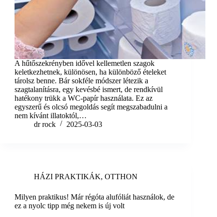
A hűtőszekrényben idővel kellemetlen szagok
keletkezhetnek, különösen, ha különböző ételeket
tárolsz benne. Bár sokféle módszer létezik a
szagtalanításra, egy kevésbé ismert, de rendkívül
hatékony trükk a WC-papír használata. Ez az
egyszerű és olcsó megoldás segít megszabadulni a
nem kívánt illatoktól,…
dr rock
2025-03-03
HÁZI PRAKTIKÁK
,
OTTHON
Milyen praktikus! Már régóta alufóliát használok, de
ez a nyolc tipp még nekem is új volt