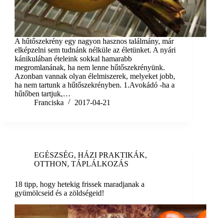
A hűtőszekrény egy nagyon hasznos találmány, már
elképzelni sem tudnánk nélküle az életünket. A nyári
kánikulában ételeink sokkal hamarabb
megromlanának, ha nem lenne hűtőszekrényünk.
Azonban vannak olyan élelmiszerek, melyeket jobb,
ha nem tartunk a hűtőszekrényben. 1.Avokádó -ha a
hűtőben tartjuk,…
Franciska
2017-04-21
EGÉSZSÉG
,
HÁZI PRAKTIKÁK
,
OTTHON
,
TÁPLÁLKOZÁS
18 tipp, hogy hetekig frissek maradjanak a
gyümölcseid és a zöldségeid!