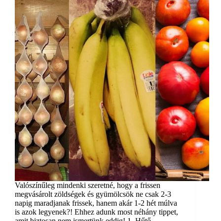
Valószínűleg mindenki szeretné, hogy a frissen
megvásárolt zöldségek és gyümölcsök ne csak 2-3
napig maradjanak frissek, hanem akár 1-2 hét múlva
is azok legyenek?! Ehhez adunk most néhány tippet,
amit biztosan nem ismertünk eddig! 1. Hűtő