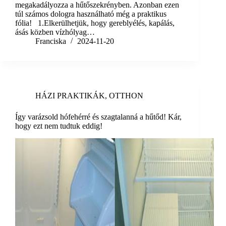
megakadályozza a hűtőszekrényben. Azonban ezen
túl számos dologra használható még a praktikus
fólia! 1.Elkerülhetjük, hogy gereblyélés, kapálás,
ásás közben vízhólyag…
Franciska
2024-11-20
HÁZI PRAKTIKÁK
,
OTTHON
Így varázsold hófehérré és szagtalanná a hűtőd! Kár,
hogy ezt nem tudtuk eddig!