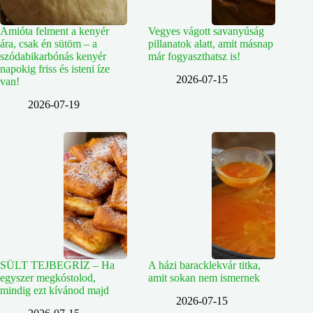
Amióta felment a kenyér
Vegyes vágott savanyúság
ára, csak én sütöm – a
pillanatok alatt, amit másnap
szódabikarbónás kenyér
már fogyaszthatsz is!
napokig friss és isteni íze
2026-07-15
van!
2026-07-19
SÜLT TEJBEGRÍZ – Ha
A házi baracklekvár titka,
egyszer megkóstolod,
amit sokan nem ismernek
mindig ezt kívánod majd
2026-07-15