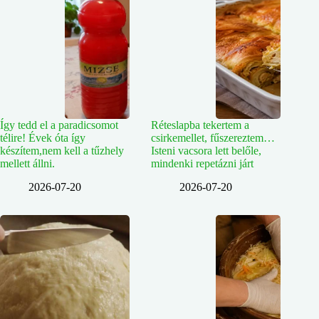
Így tedd el a paradicsomot
Réteslapba tekertem a
télire! Évek óta így
csirkemellet, fűszereztem…
készítem,nem kell a tűzhely
Isteni vacsora lett belőle,
mellett állni.
mindenki repetázni járt
2026-07-20
2026-07-20