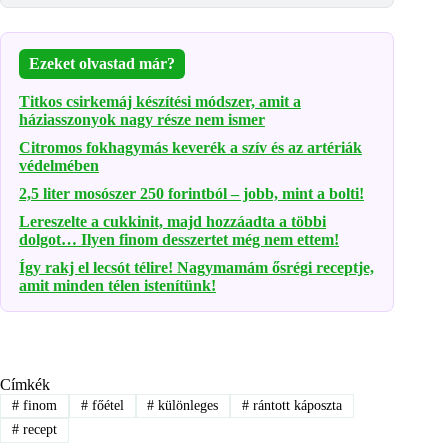
Ezeket olvastad már?
Titkos csirkemáj készítési módszer, amit a
háziasszonyok nagy része nem ismer
Citromos fokhagymás keverék a szív és az artériák
védelmében
2,5 liter mosószer 250 forintból – jobb, mint a bolti!
Lereszelte a cukkinit, majd hozzáadta a többi
dolgot… Ilyen finom desszertet még nem ettem!
Így rakj el lecsót télire! Nagymamám ősrégi receptje,
amit minden télen istenítünk!
Címkék
#
finom
#
főétel
#
különleges
#
rántott káposzta
#
recept