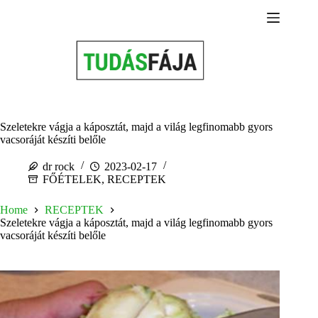
Skip
to
content
Szeletekre vágja a káposztát, majd a világ legfinomabb gyors
vacsoráját készíti belőle
dr rock
2023-02-17
FŐÉTELEK
,
RECEPTEK
Home
RECEPTEK
Szeletekre vágja a káposztát, majd a világ legfinomabb gyors
vacsoráját készíti belőle