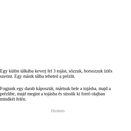
Egy külön tálkába keverj fel 3 tojást, sózzuk, borsozzuk ízlés
szerint. Egy másik tálba teheted a prézlit.
Fogjunk egy darab káposztát, mártsuk bele a tojásba, majd a
prézlibe, majd megint a tojásba és süssük ki forró olajban
mindkét felén.
Hirdetés