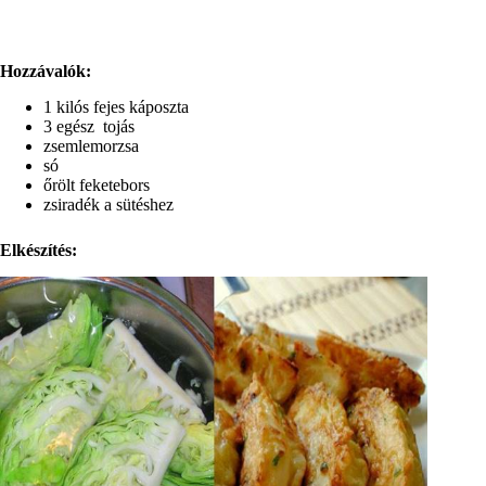
Hozzávalók:
1 kilós fejes káposzta
3 egész tojás
zsemlemorzsa
só
őrölt feketebors
zsiradék a sütéshez
Elkészítés: