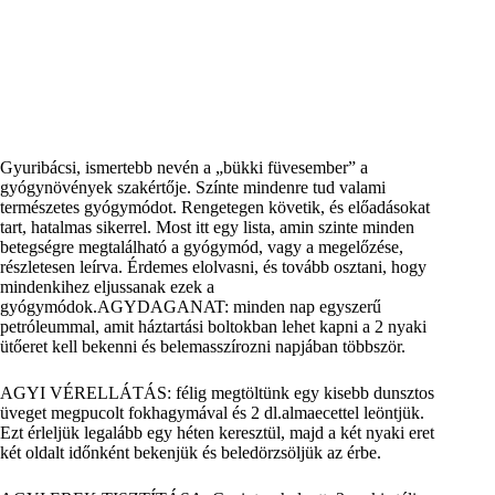
Gyuribácsi, ismertebb nevén a „bükki füvesember” a
gyógynövények szakértője. Színte mindenre tud valami
természetes gyógymódot. Rengetegen követik, és előadásokat
tart, hatalmas sikerrel. Most itt egy lista, amin szinte minden
betegségre megtalálható a gyógymód, vagy a megelőzése,
részletesen leírva. Érdemes elolvasni, és tovább osztani, hogy
mindenkihez eljussanak ezek a
gyógymódok.AGYDAGANAT: minden nap egyszerű
petróleummal, amit háztartási boltokban lehet kapni a 2 nyaki
ütőeret kell bekenni és belemasszírozni napjában többször.
AGYI VÉRELLÁTÁS: félig megtöltünk egy kisebb dunsztos
üveget megpucolt fokhagymával és 2 dl.almaecettel leöntjük.
Ezt érleljük legalább egy héten keresztül, majd a két nyaki eret
két oldalt időnként bekenjük és beledörzsöljük az érbe.