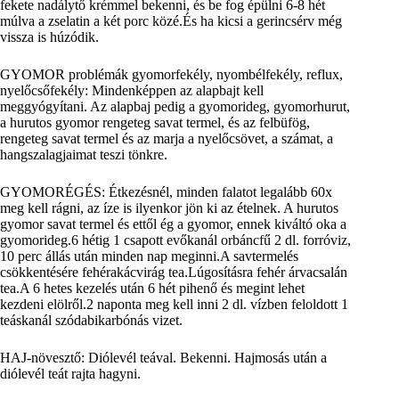
fekete nadálytő krémmel bekenni, és be fog épülni 6-8 hét
múlva a zselatin a két porc közé.És ha kicsi a gerincsérv még
vissza is húzódik.
GYOMOR problémák gyomorfekély, nyombélfekély, reflux,
nyelőcsőfekély: Mindenképpen az alapbajt kell
meggyógyítani. Az alapbaj pedig a gyomorideg, gyomorhurut,
a hurutos gyomor rengeteg savat termel, és az felbüfög,
rengeteg savat termel és az marja a nyelőcsövet, a számat, a
hangszalagjaimat teszi tönkre.
GYOMORÉGÉS: Étkezésnél, minden falatot legalább 60x
meg kell rágni, az íze is ilyenkor jön ki az ételnek. A hurutos
gyomor savat termel és ettől ég a gyomor, ennek kiváltó oka a
gyomorideg.6 hétig 1 csapott evőkanál orbáncfű 2 dl. forróviz,
10 perc állás után minden nap meginni.A savtermelés
csökkentésére fehérakácvirág tea.Lúgosításra fehér árvacsalán
tea.A 6 hetes kezelés után 6 hét pihenő és megint lehet
kezdeni elölről.2 naponta meg kell inni 2 dl. vízben feloldott 1
teáskanál szódabikarbónás vizet.
HAJ-növesztő: Diólevél teával. Bekenni. Hajmosás után a
diólevél teát rajta hagyni.