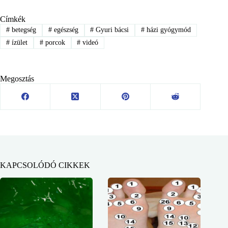
Címkék
#
betegség
#
egészség
#
Gyuri bácsi
#
házi gyógymód
#
ízület
#
porcok
#
videó
Megosztás
KAPCSOLÓDÓ CIKKEK