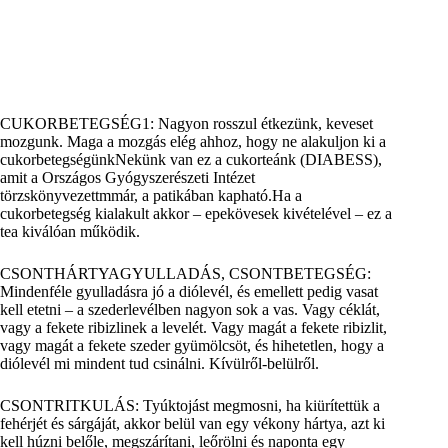
CUKORBETEGSÉG1: Nagyon rosszul étkezünk, keveset
mozgunk. Maga a mozgás elég ahhoz, hogy ne alakuljon ki a
cukorbetegségünkNekünk van ez a cukorteánk (DIABESS),
amit a Országos Gyógyszerészeti Intézet
törzskönyvezettmmár, a patikában kapható.Ha a
cukorbetegség kialakult akkor – epekövesek kivételével – ez a
tea kiválóan működik.
CSONTHÁRTYAGYULLADÁS, CSONTBETEGSÉG:
Mindenféle gyulladásra jó a diólevél, és emellett pedig vasat
kell etetni – a szederlevélben nagyon sok a vas. Vagy céklát,
vagy a fekete ribizlinek a levelét. Vagy magát a fekete ribizlit,
vagy magát a fekete szeder gyümölcsöt, és hihetetlen, hogy a
diólevél mi mindent tud csinálni. Kívülről-belülről.
CSONTRITKULÁS: Tyúktojást megmosni, ha kiürítettük a
fehérjét és sárgáját, akkor belül van egy vékony hártya, azt ki
kell húzni belőle, megszárítani, leőrölni és naponta egy