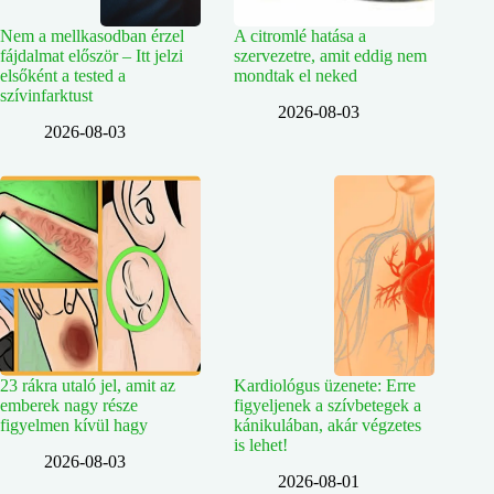
Nem a mellkasodban érzel
A citromlé hatása a
fájdalmat először – Itt jelzi
szervezetre, amit eddig nem
elsőként a tested a
mondtak el neked
szívinfarktust
2026-08-03
2026-08-03
23 rákra utaló jel, amit az
Kardiológus üzenete: Erre
emberek nagy része
figyeljenek a szívbetegek a
figyelmen kívül hagy
kánikulában, akár végzetes
is lehet!
2026-08-03
2026-08-01