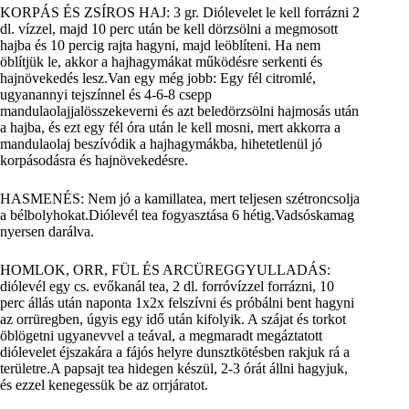
KORPÁS ÉS ZSÍROS HAJ: 3 gr. Diólevelet le kell forrázni 2
dl. vízzel, majd 10 perc után be kell dörzsölni a megmosott
hajba és 10 percig rajta hagyni, majd leöblíteni. Ha nem
öblítjük le, akkor a hajhagymákat működésre serkenti és
hajnövekedés lesz.Van egy még jobb: Egy fél citromlé,
ugyanannyi tejszínnel és 4-6-8 csepp
mandulaolajjalösszekeverni és azt beledörzsölni hajmosás után
a hajba, és ezt egy fél óra után le kell mosni, mert akkorra a
mandulaolaj beszívódik a hajhagymákba, hihetetlenül jó
korpásodásra és hajnövekedésre.
HASMENÉS: Nem jó a kamillatea, mert teljesen szétroncsolja
a bélbolyhokat.Diólevél tea fogyasztása 6 hétig.Vadsóskamag
nyersen darálva.
HOMLOK, ORR, FÜL ÉS ARCÜREGGYULLADÁS:
diólevél egy cs. evőkanál tea, 2 dl. forróvízzel forrázni, 10
perc állás után naponta 1x2x felszívni és próbálni bent hagyni
az orrüregben, úgyis egy idő után kifolyik. A szájat és torkot
öblögetni ugyanevvel a teával, a megmaradt megáztatott
diólevelet éjszakára a fájós helyre dunsztkötésben rakjuk rá a
területre.A papsajt tea hidegen készül, 2-3 órát állni hagyjuk,
és ezzel kenegessük be az orrjáratot.