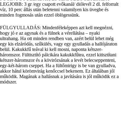
LEGJOBB: 3 gr /egy csapott evőkanál/ diólevél 2 dl. felforralt
víz, 10 perc állás után beletenni valamilyen kis üvegbe és
minden fogmosás után ezzel öblögessünk.
FÜLGYULLADÁS: Mindenféleképpen azt kell megnézni,
hogy jó e az agynak és a fülnek a vérellátása – nyaki
ultrahang. Ha ott minden rendben van, azért belül lehet még
egy kis elzáródás, szűkülés, vagy egy gyulladás a hallójáraton
belül. Kakukkfű teával ki kell mosni, naponta kétszer-
háromszor. Fültisztító pálcikára kakukkfűtea, ezzel kitisztítani
kétszer-háromszor és a kövirózsának a levét belecseppenteni,
egy-két-három cseppet. Ha a fültőmirigy is be van gyulladva,
akkor hátul körömvirág kenőccsel bekenem. Ez általában jól
működik. Magának a hallásnak a javítására is jól működik ez a
módszer.