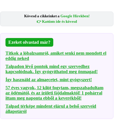
Kövesd a cikkeinket a
Google Hírekben!
👉 Kattints ide és kövesd
Ezeket olvastad már?
Titkok a lóbalzsamról, amiket senki nem mondott el
eddig neked
Talpadon lévő pontok mind egy szervedhez
kapcsolódnak. Így gyógyíthatod meg önmagad!
Így használd az almaecetet, mint gyógyszert!
57 éves vagyok, 12 kilót fogytam, megszabadultam
az ödémától, és az ízületi fájdalmaktól! 1 pohárral
ittam meg naponta ebből a keverékből!
Talpad térképe mindent elárul a belső szerveid
állapotáról