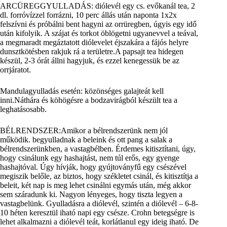
ARCÜREGGYULLADÁS: diólevél egy cs. evőkanál tea, 2
dl. forróvízzel forrázni, 10 perc állás után naponta 1x2x
felszívni és próbálni bent hagyni az orrüregben, úgyis egy idő
után kifolyik. A szájat és torkot öblögetni ugyanevvel a teával,
a megmaradt megáztatott diólevelet éjszakára a fájós helyre
dunsztkötésben rakjuk rá a területre.A papsajt tea hidegen
készül, 2-3 órát állni hagyjuk, és ezzel kenegessük be az
orrjáratot.
Mandulagyulladás esetén: közönséges galajteát kell
inni.Náthára és köhögésre a bodzavirágból készült tea a
leghatásosabb.
BÉLRENDSZER:Amikor a bélrendszerünk nem jól
működik. begyulladnak a beleink és ott pang a salak a
bélrendszerünkben, a vastagbélben. Érdemes kitisztítani, úgy,
hogy csinálunk egy hashajtást, nem túl erős, egy gyenge
hashajtóval. Úgy hívják, hogy gyújtoványfű egy csészével
megiszik belőle, az biztos, hogy székletet csinál, és kitisztítja a
beleit, két nap is meg lehet csinálni egymás után, még akkor
sem száradunk ki. Nagyon lényeges, hogy tiszta legyen a
vastagbelünk. Gyulladásra a diólevél, szintén a diólevél – 6-8-
10 héten keresztül iható napi egy csésze. Crohn betegségre is
lehet alkalmazni a diólevél teát, korlátlanul egy ideig iható. De