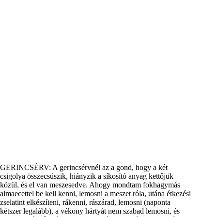
GERINCSÉRV: A gerincsérvnél az a gond, hogy a két
csigolya összecsúszik, hiányzik a síkosító anyag kettőjük
közül, és el van meszesedve. Ahogy mondtam fokhagymás
almaecettel be kell kenni, lemosni a meszet róla, utána étkezési
zselatint elkészíteni, rákenni, rászárad, lemosni (naponta
kétszer legalább), a vékony hártyát nem szabad lemosni, és