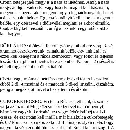
Crohn betegségnél megy is a hasa az illetőnek. Amíg a hasa
megy, addig a vadsóska vagy lósóska magját kell használni,
megenni – megdarálni, megenni úgy a leghatékonyabb. Lehet
teát is csinálni belőle. Egy evőkanálnyit kell naponta megenni
belőle, egy csészével a diólevéllel meginni és akkor elmúlik.
Csak addig kell használni, amíg a hasunk megy, utána abba
kell hagyni.
BŐRRÁKRA: diólevél, fehérfagyöngy, bíborhere virág 3-3-3
grammot összekeverünk, csinálunk belőle egy tinktúrát, és
ezzel kell kenegetni a rákos szemölcsöt, vagy foltot és teljesen
leszárad, majd tünetmentes lesz az ember. Naponta 2 csészét is
el kell fogyasztani ebből az italból.
Ciszta, vagy mióma a petefészken: diólevél tea ½ l készíteni,
ebből 2 dl. -t meginni és a maradék 3 dl-rel irrigálni, éjszakára,
pedig a megáztatott füvet a hasra tenni és átkötni.
CUKORBETEGSÉG: Esetén a Béta sejt ellustul, és szinte
várja az inzulint.Megelőzésre: szederlevél tea bármennyi,
bármikor vagy: kukoricahéj tea vagy: fehér babhéj tea 1-1
csésze, de ezt ritkán kell inniHa már kialakult a cukorbetegség
és 6-7 körül van a cukor, akkor 3-4 hónapos olyan diéta, hogy
nagyon kevés szénhidrátot szabad enni. Sokat kell mozogni. A