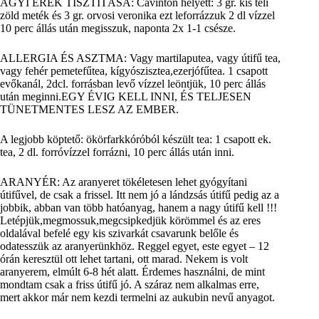
AGYI EREK TISZTÍTÁSA: Cavinton helyett: 3 gr. kis téli
zöld meték és 3 gr. orvosi veronika ezt leforrázzuk 2 dl vízzel
10 perc állás után megisszuk, naponta 2x 1-1 csésze.
ALLERGIA ÉS ASZTMA: Vagy martilaputea, vagy útifű tea,
vagy fehér pemetefűtea, kígyószisztea,ezerjófűtea. 1 csapott
evőkanál, 2dcl. forrásban levő vízzel leöntjük, 10 perc állás
után meginni.EGY ÉVIG KELL INNI, ÉS TELJESEN
TÜNETMENTES LESZ AZ EMBER.
A legjobb köptető: ökörfarkkóróból készült tea: 1 csapott ek.
tea, 2 dl. forróvízzel forrázni, 10 perc állás után inni.
ARANYÉR: Az aranyeret tökéletesen lehet gyógyítani
útifűvel, de csak a frissel. Itt nem jó a lándzsás útifű pedig az a
jobbik, abban van több hatóanyag, hanem a nagy útifű kell !!!
Letépjük,megmossuk,megcsipkedjük körömmel és az eres
oldalával befelé egy kis szivarkát csavarunk belőle és
odatesszük az aranyerünkhöz. Reggel egyet, este egyet – 12
órán keresztül ott lehet tartani, ott marad. Nekem is volt
aranyerem, elmúlt 6-8 hét alatt. Érdemes használni, de mint
mondtam csak a friss útifű jó. A száraz nem alkalmas erre,
mert akkor már nem kezdi termelni az aukubin nevű anyagot.