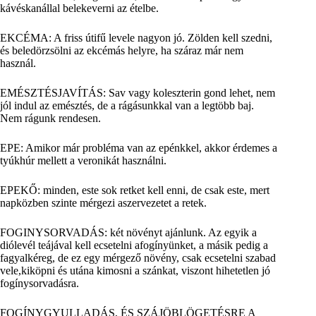
kávéskanállal belekeverni az ételbe.
EKCÉMA: A friss útifű levele nagyon jó. Zölden kell szedni,
és beledörzsölni az ekcémás helyre, ha száraz már nem
használ.
EMÉSZTÉSJAVÍTÁS: Sav vagy koleszterin gond lehet, nem
jól indul az emésztés, de a rágásunkkal van a legtöbb baj.
Nem rágunk rendesen.
EPE: Amikor már probléma van az epénkkel, akkor érdemes a
tyúkhúr mellett a veronikát használni.
EPEKŐ: minden, este sok retket kell enni, de csak este, mert
napközben szinte mérgezi aszervezetet a retek.
FOGINYSORVADÁS: két növényt ajánlunk. Az egyik a
diólevél teájával kell ecsetelni afogínyünket, a másik pedig a
fagyalkéreg, de ez egy mérgező növény, csak ecsetelni szabad
vele,kiköpni és utána kimosni a szánkat, viszont hihetetlen jó
fogínysorvadásra.
FOGÍNYGYULLADÁS, ÉS SZÁJÖBLÖGETÉSRE A