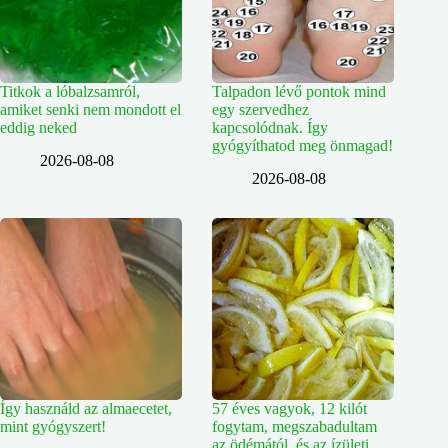
Titkok a lóbalzsamról,
Talpadon lévő pontok mind
amiket senki nem mondott el
egy szervedhez
eddig neked
kapcsolódnak. Így
gyógyíthatod meg önmagad!
2026-08-08
2026-08-08
Így használd az almaecetet,
57 éves vagyok, 12 kilót
mint gyógyszert!
fogytam, megszabadultam
az ödémától, és az ízületi