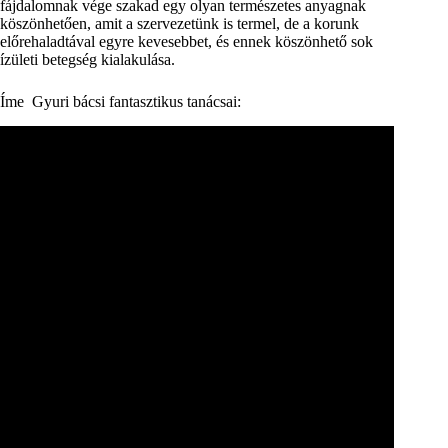
fájdalomnak vége szakad egy olyan természetes anyagnak
köszönhetően, amit a szervezetünk is termel, de a korunk
előrehaladtával egyre kevesebbet, és ennek köszönhető sok
ízületi betegség kialakulása.
Íme Gyuri bácsi fantasztikus tanácsai: