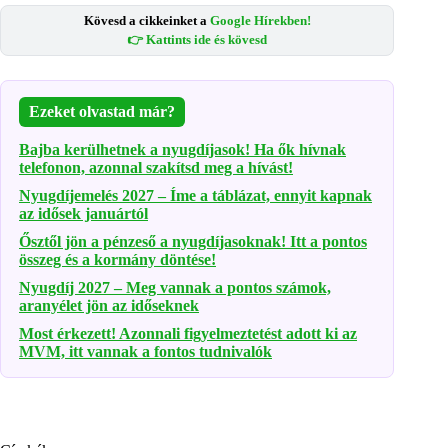
Kövesd a cikkeinket a
Google Hírekben!
👉 Kattints ide és kövesd
Ezeket olvastad már?
Bajba kerülhetnek a nyugdíjasok! Ha ők hívnak
telefonon, azonnal szakítsd meg a hívást!
Nyugdíjemelés 2027 – Íme a táblázat, ennyit kapnak
az idősek januártól
Ősztől jön a pénzeső a nyugdíjasoknak! Itt a pontos
összeg és a kormány döntése!
Nyugdíj 2027 – Meg vannak a pontos számok,
aranyélet jön az időseknek
Most érkezett! Azonnali figyelmeztetést adott ki az
MVM, itt vannak a fontos tudnivalók