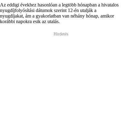
Az eddigi évekhez hasonlóan a legtöbb hónapban a hivatalos
nyugdíjfolyósítási dátumok szerint 12-én utalják a
nyugdíjakat, ám a gyakorlatban van néhány hónap, amikor
korábbi napokra esik az utalás.
Hirdetés