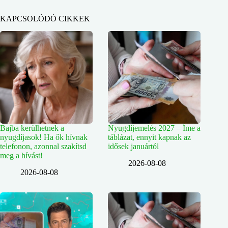
KAPCSOLÓDÓ CIKKEK
Bajba kerülhetnek a
Nyugdíjemelés 2027 – Íme a
nyugdíjasok! Ha ők hívnak
táblázat, ennyit kapnak az
telefonon, azonnal szakítsd
idősek januártól
meg a hívást!
2026-08-08
2026-08-08