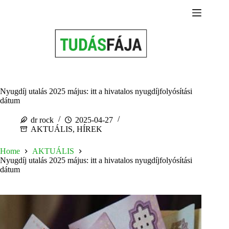
Skip
to
content
Nyugdíj utalás 2025 május: itt a hivatalos nyugdíjfolyósítási
dátum
dr rock
2025-04-27
AKTUÁLIS
,
HÍREK
Home
AKTUÁLIS
Nyugdíj utalás 2025 május: itt a hivatalos nyugdíjfolyósítási
dátum