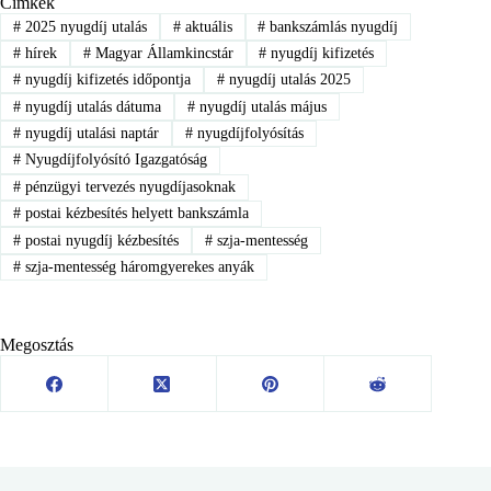
Címkék
#
2025 nyugdíj utalás
#
aktuális
#
bankszámlás nyugdíj
#
hírek
#
Magyar Államkincstár
#
nyugdíj kifizetés
#
nyugdíj kifizetés időpontja
#
nyugdíj utalás 2025
#
nyugdíj utalás dátuma
#
nyugdíj utalás május
#
nyugdíj utalási naptár
#
nyugdíjfolyósítás
#
Nyugdíjfolyósító Igazgatóság
#
pénzügyi tervezés nyugdíjasoknak
#
postai kézbesítés helyett bankszámla
#
postai nyugdíj kézbesítés
#
szja-mentesség
#
szja-mentesség háromgyerekes anyák
Megosztás