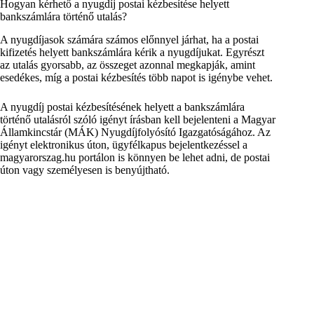
Hogyan kérhető a nyugdíj postai kézbesítése helyett
bankszámlára történő utalás?
A nyugdíjasok számára számos előnnyel járhat, ha a postai
kifizetés helyett bankszámlára kérik a nyugdíjukat. Egyrészt
az utalás gyorsabb, az összeget azonnal megkapják, amint
esedékes, míg a postai kézbesítés több napot is igénybe vehet.
A nyugdíj postai kézbesítésének helyett a bankszámlára
történő utalásról szóló igényt írásban kell bejelenteni a Magyar
Államkincstár (MÁK) Nyugdíjfolyósító Igazgatóságához. Az
igényt elektronikus úton, ügyfélkapus bejelentkezéssel a
magyarorszag.hu portálon is könnyen be lehet adni, de postai
úton vagy személyesen is benyújtható.