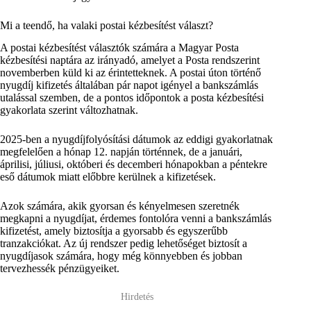
Mi a teendő, ha valaki postai kézbesítést választ?
A postai kézbesítést választók számára a Magyar Posta
kézbesítési naptára az irányadó, amelyet a Posta rendszerint
novemberben küld ki az érintetteknek. A postai úton történő
nyugdíj kifizetés általában pár napot igényel a bankszámlás
utalással szemben, de a pontos időpontok a posta kézbesítési
gyakorlata szerint változhatnak.
2025-ben a nyugdíjfolyósítási dátumok az eddigi gyakorlatnak
megfelelően a hónap 12. napján történnek, de a januári,
áprilisi, júliusi, októberi és decemberi hónapokban a péntekre
eső dátumok miatt előbbre kerülnek a kifizetések.
Azok számára, akik gyorsan és kényelmesen szeretnék
megkapni a nyugdíjat, érdemes fontolóra venni a bankszámlás
kifizetést, amely biztosítja a gyorsabb és egyszerűbb
tranzakciókat. Az új rendszer pedig lehetőséget biztosít a
nyugdíjasok számára, hogy még könnyebben és jobban
tervezhessék pénzügyeiket.
Hirdetés