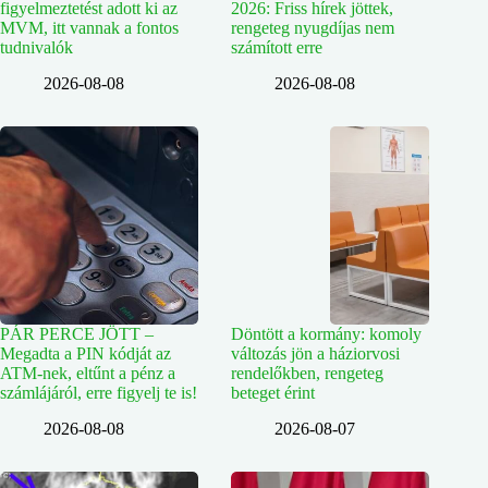
figyelmeztetést adott ki az
2026: Friss hírek jöttek,
MVM, itt vannak a fontos
rengeteg nyugdíjas nem
tudnivalók
számított erre
2026-08-08
2026-08-08
PÁR PERCE JÖTT –
Döntött a kormány: komoly
Megadta a PIN kódját az
változás jön a háziorvosi
ATM-nek, eltűnt a pénz a
rendelőkben, rengeteg
számlájáról, erre figyelj te is!
beteget érint
2026-08-08
2026-08-07