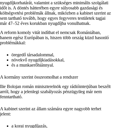
nyugdíjkorhatárát, valamint a szükséges minimális szolgálati
időt is. A döntés hátterében egyre súlyosabb gazdasági és
költségvetési problémák állnak, miközben a kabinet szerint az
sem tartható tovább, hogy egyes fegyveres testületek tagjai
már 47–52 éves korukban nyugdíjba vonulhatnak.
A reform komoly vitát indíthat el nemcsak Romániában,
hanem egész Európában is, hiszen több ország küzd hasonló
problémákkal:
öregedő társadalommal,
növekvő nyugdíjkiadásokkal,
és a munkaerőhiánnyal.
A kormány szerint összeomolhat a rendszer
Ilie Bolojan román miniszterelnök egy rádióinterjúban beszélt
arról, hogy a jelenlegi szabályozás pénzügyileg már nem
fenntartható.
A kabinet szerint az állam számára egyre nagyobb terhet
jelent:
a korai nyugdíjazás,