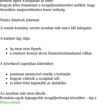
kérdése egész Európában az lehet:
hogyan lehet fenntartani a nyugdíjrendszereket anélkül, hogy
drasztikus megszorításokra lenne szükség.
Nehéz döntések jöhetnek
A román kormány szerint azonban már nincs idő halogatni.
A kabinet úgy látja:
ha most nem lépnek,
a rendszer hosszú távon finanszírozhatatlanná válhat.
A következő napokban kiderülhet:
pontosan mennyivel emelik a korhatárt,
hogyan változik a szolgálati idő,
és kiket érint leginkább az átalakítás.
Az azonban már most látszik:
Románia egyik legnagyobb nyugdíjreformja készülhet – írja a
Pénzcentrum