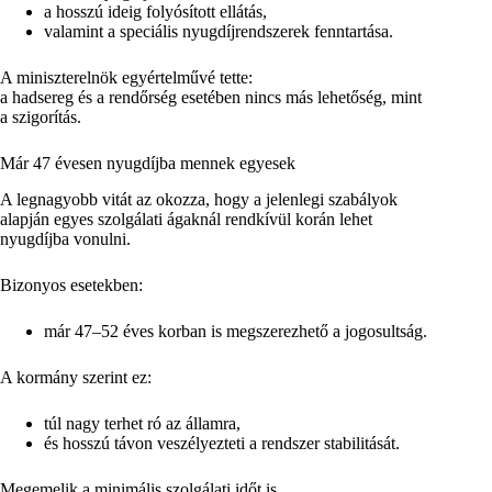
a hosszú ideig folyósított ellátás,
valamint a speciális nyugdíjrendszerek fenntartása.
A miniszterelnök egyértelművé tette:
a hadsereg és a rendőrség esetében nincs más lehetőség, mint
a szigorítás.
Már 47 évesen nyugdíjba mennek egyesek
A legnagyobb vitát az okozza, hogy a jelenlegi szabályok
alapján egyes szolgálati ágaknál rendkívül korán lehet
nyugdíjba vonulni.
Bizonyos esetekben:
már 47–52 éves korban is megszerezhető a jogosultság.
A kormány szerint ez:
túl nagy terhet ró az államra,
és hosszú távon veszélyezteti a rendszer stabilitását.
Megemelik a minimális szolgálati időt is