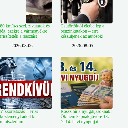
80 km/h-s szél, zivatarok és
Csütörtöktől életbe lép a
jég: ezekre a vármegyékre
benzinkutakon – erre
frissítették a riasztást
készüljenek az autósok!
2026-08-06
2026-08-05
Vízkorlátozás – Friss
Rossz hír a nyugdíjasoknak!
közleményt adott ki a
Ők nem kapnak jövőre 13.
minisztérium!
és 14. havi nyugdíjat