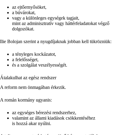
az ejtőernyősöket,
a búvárokat,
vagy a különleges egységek tagjait,
mint az adminisztratív vagy háttérfeladatokat végző
dolgozókat.
Ilie Bolojan szerint a nyugdíjaknak jobban kell tükrözniük:
a tényleges kockázatot,
a felelősséget,
és a szolgálat veszélyességét.
Átalakulhat az egész rendszer
A reform nem önmagában érkezik.
A román kormány ugyanis:
az egységes bérezési rendszerhez,
valamint az állami kiadások csökkentéséhez
is hozzá akar nyúlni.