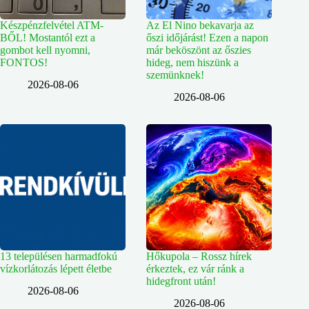
Készpénzfelvétel ATM-
Az El Nino bekavarja az
BŐL! Mostantól ezt a
őszi időjárást! Ezen a napon
gombot kell nyomni,
már beköszönt az őszies
FONTOS!
hideg, nem hiszünk a
szemünknek!
2026-08-06
2026-08-06
13 településen harmadfokú
Hőkupola – Rossz hírek
vízkorlátozás lépett életbe
érkeztek, ez vár ránk a
hidegfront után!
2026-08-06
2026-08-06