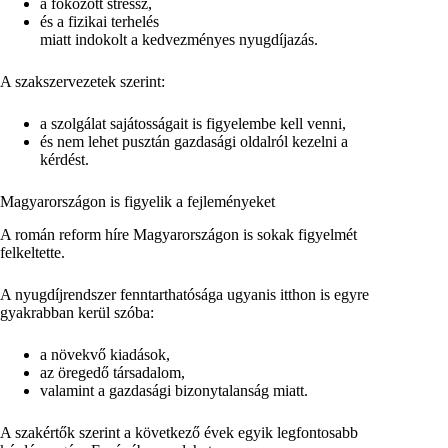
a fokozott stressz,
és a fizikai terhelés
miatt indokolt a kedvezményes nyugdíjazás.
A szakszervezetek szerint:
a szolgálat sajátosságait is figyelembe kell venni,
és nem lehet pusztán gazdasági oldalról kezelni a
kérdést.
Magyarországon is figyelik a fejleményeket
A román reform híre Magyarországon is sokak figyelmét
felkeltette.
A nyugdíjrendszer fenntarthatósága ugyanis itthon is egyre
gyakrabban kerül szóba:
a növekvő kiadások,
az öregedő társadalom,
valamint a gazdasági bizonytalanság miatt.
A szakértők szerint a következő évek egyik legfontosabb