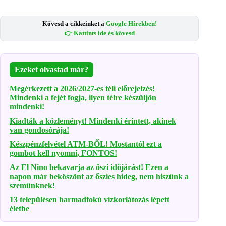
Kövesd a cikkeinket a
Google Hírekben!
👉 Kattints ide és kövesd
Ezeket olvastad már?
Megérkezett a 2026/2027-es téli előrejelzés!
Mindenki a fejét fogja, ilyen télre készüljön
mindenki!
Kiadták a közleményt! Mindenki érintett, akinek
van gondosórája!
Készpénzfelvétel ATM-BŐL! Mostantól ezt a
gombot kell nyomni, FONTOS!
Az El Nino bekavarja az őszi időjárást! Ezen a
napon már beköszönt az őszies hideg, nem hiszünk a
szemünknek!
13 településen harmadfokú vízkorlátozás lépett
életbe