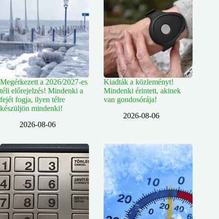
Megérkezett a 2026/2027-es
Kiadták a közleményt!
téli előrejelzés! Mindenki a
Mindenki érintett, akinek
fejét fogja, ilyen télre
van gondosórája!
készüljön mindenki!
2026-08-06
2026-08-06