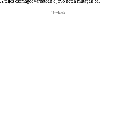
A teljes csomagot várhatóan a jövő héten mutatják be.
Hirdetés