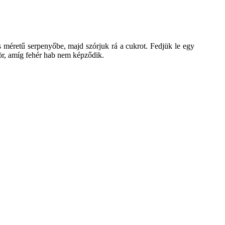
s méretű serpenyőbe, majd szórjuk rá a cukrot. Fedjük le egy
ör, amíg fehér hab nem képződik.