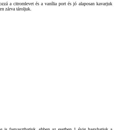
á a citromlevet és a vanília port és jó alaposan kavarjuk
n zárva tároljuk.
 Le is fagyaszthatjuk, ebben az esetben 1 évig hagyhatjuk a