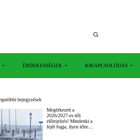
ÉRDEKESSÉGEK
KIKAPCSOLÓDÁS
egutóbbi bejegyzések
Megérkezett a
2026/2027-es téli
előrejelzés! Mindenki a
fejét fogja, ilyen télre…