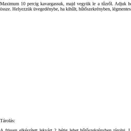
Maximum 10 percig kavargassuk, majd vegyük le a tűzről. Adjuk hozz
össze. Helyezzük üvegedénybe, ha kihűlt, hűtőszekrényben, légmentese
Tárolás:
A frissen elkészített lekvárt 2 hétig lehet hűtőszekrényben tárolni.