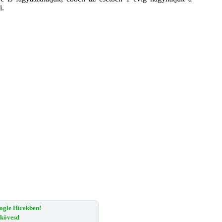
i.
ogle Hírekben!
s kövesd