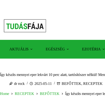
Skip
to
content
AKTUÁLIS
EGÉSZSÉG
EZOTÉRIA
Így készíts mennyei eper lekvárt 10 perc alatt, tartósítószer nélkül! M
dr rock
2025-05-11
BEFŐTTEK
,
RECEPTEK
Home
RECEPTEK
BEFŐTTEK
Így készíts mennyei eper le