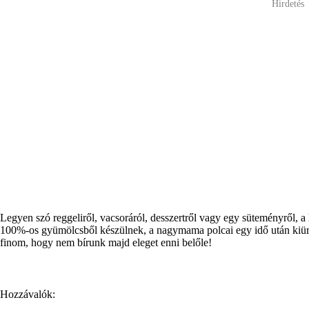
Hirdetés
Legyen szó reggeliről, vacsoráról, desszertről vagy egy süteményről, a
100%-os gyümölcsből készülnek, a nagymama polcai egy idő után kiürüln
finom, hogy nem bírunk majd eleget enni belőle!
Hozzávalók: