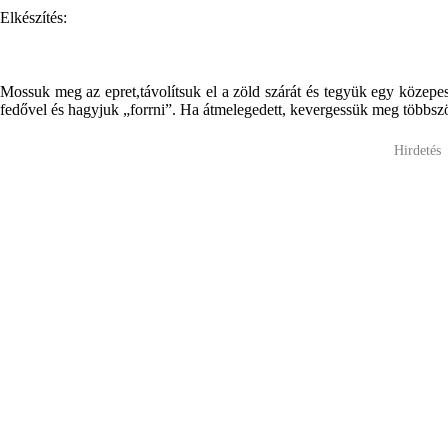
Elkészítés:
Mossuk meg az epret,távolítsuk el a zöld szárát és tegyük egy közepe
fedővel és hagyjuk „forrni”. Ha átmelegedett, kevergessük meg többsz
Hirdetés