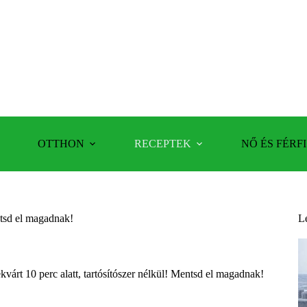
OTTHON
RECEPTEK
NŐ ÉS FÉRFI
entsd el magadnak!
L
kvárt 10 perc alatt, tartósítószer nélkül! Mentsd el magadnak!