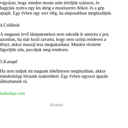
vigyázni, hogy minden mosás után töröljük szárazra, és
hagyjuk nyitva egy kis ideig a mosószeres fiókot, és a gép
ajtaját. Egy évben egy szer elég, ha alaposabban megtisztítjuk.
4.Csillárok
A magasan levő lámpatesteken nem rakodik le annyira a por,
azonban, ha már kezd zavarni, hogy nem szórja rendesen a
fényt, akkor muszáj lesz megtakarítani. Minden részletre
figyeljük oda, pucoljuk meg rendesen.
5.Kanapé
Ha nem tudjuk mi magunk tökéletesen megtisztítani, akkor
mindenképp hívjunk szakembert. Egy évben egyszer igazán
áldozhatunk rá.
tudasfaja.com
Hirdetés