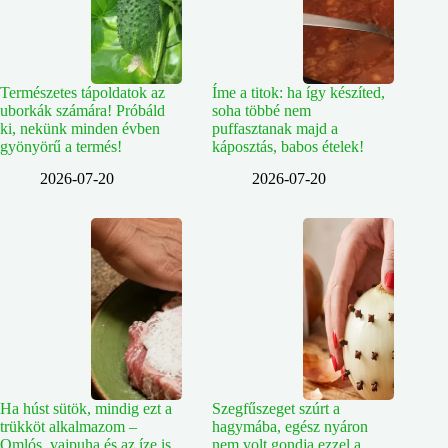
Természetes tápoldatok az
Íme a titok: ha így készíted,
uborkák számára! Próbáld
soha többé nem
ki, nekünk minden évben
puffasztanak majd a
gyönyörű a termés!
káposztás, babos ételek!
2026-07-20
2026-07-20
Ha húst sütök, mindig ezt a
Szegfűszeget szúrt a
trükköt alkalmazom –
hagymába, egész nyáron
Omlós, vajpuha és az íze is
nem volt gondja ezzel a