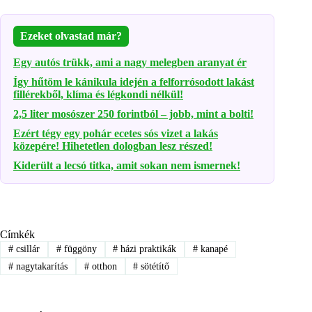
Ezeket olvastad már?
Egy autós trükk, ami a nagy melegben aranyat ér
Így hűtöm le kánikula idején a felforrósodott lakást
fillérekből, klíma és légkondi nélkül!
2,5 liter mosószer 250 forintból – jobb, mint a bolti!
Ezért tégy egy pohár ecetes sós vizet a lakás
közepére! Hihetetlen dologban lesz részed!
Kiderült a lecsó titka, amit sokan nem ismernek!
Címkék
#
csillár
#
függöny
#
házi praktikák
#
kanapé
#
nagytakarítás
#
otthon
#
sötétítő