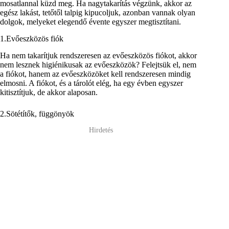
mosatlannal küzd meg. Ha nagytakarítás végzünk, akkor az
egész lakást, tetőtől talpig kipucoljuk, azonban vannak olyan
dolgok, melyeket elegendő évente egyszer megtisztítani.
1.Evőeszközös fiók
Ha nem takarítjuk rendszeresen az evőeszközös fiókot, akkor
nem lesznek higiénikusak az evőeszközök? Felejtsük el, nem
a fiókot, hanem az evőeszközöket kell rendszeresen mindig
elmosni. A fiókot, és a tárolót elég, ha egy évben egyszer
kitisztítjuk, de akkor alaposan.
2.Sötétítők, függönyök
Hirdetés