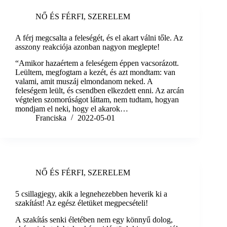
NŐ ÉS FÉRFI
,
SZERELEM
A férj megcsalta a feleségét, és el akart válni tőle. Az
asszony reakciója azonban nagyon meglepte!
“Amikor hazaértem a feleségem éppen vacsorázott.
Leültem, megfogtam a kezét, és azt mondtam: van
valami, amit muszáj elmondanom neked. A
feleségem leült, és csendben elkezdett enni. Az arcán
végtelen szomorúságot láttam, nem tudtam, hogyan
mondjam el neki, hogy el akarok…
Franciska
2022-05-01
NŐ ÉS FÉRFI
,
SZERELEM
5 csillagjegy, akik a legnehezebben heverik ki a
szakítást! Az egész életüket megpecsételi!
A szakítás senki életében nem egy könnyű dolog,