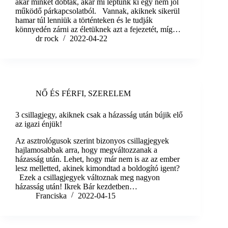
akár minket dobtak, akár mi léptünk ki egy nem jól
működő párkapcsolatból. Vannak, akiknek sikerül
hamar túl lenniük a történteken és le tudják
könnyedén zárni az életüknek azt a fejezetét, míg…
dr rock
2022-04-22
NŐ ÉS FÉRFI
,
SZERELEM
3 csillagjegy, akiknek csak a házasság után bújik elő
az igazi énjük!
Az asztrológusok szerint bizonyos csillagjegyek
hajlamosabbak arra, hogy megváltozzanak a
házasság után. Lehet, hogy már nem is az az ember
lesz melletted, akinek kimondtad a boldogító igent?
Ezek a csillagjegyek változnak meg nagyon
házasság után! Ikrek Bár kezdetben…
Franciska
2022-04-15