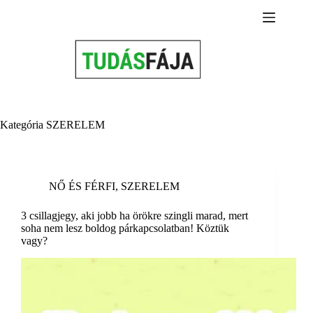
Skip
to
content
Kategória
SZERELEM
NŐ ÉS FÉRFI
,
SZERELEM
3 csillagjegy, aki jobb ha örökre szingli marad, mert
soha nem lesz boldog párkapcsolatban! Köztük
vagy?