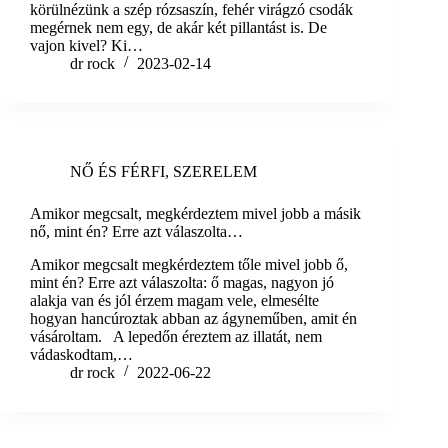
körülnézünk a szép rózsaszín, fehér virágzó csodák
megérnek nem egy, de akár két pillantást is. De
vajon kivel? Ki…
dr rock
2023-02-14
NŐ ÉS FÉRFI
,
SZERELEM
Amikor megcsalt, megkérdeztem mivel jobb a másik
nő, mint én? Erre azt válaszolta…
Amikor megcsalt megkérdeztem tőle mivel jobb ő,
mint én? Erre azt válaszolta: ő magas, nagyon jó
alakja van és jól érzem magam vele, elmesélte
hogyan hancúroztak abban az ágyneműben, amit én
vásároltam. A lepedőn éreztem az illatát, nem
vádaskodtam,…
dr rock
2022-06-22