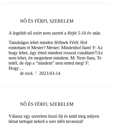
NŐ ÉS FÉRFI
,
SZERELEM
A legtöbb nő ezért nem szereti a férjét 5-10 év után
Tanulságos lehet minden férfinek Férfi: Hol
rontottam el Mester? Mester: Mindenhol fiam! F: Az
hogy lehet, úgy érted mindent rosszul csináltam?!Az
nem lehet, én megtettem mindent. M: Nem fiam, Te
tettél, de épp a “mindent” nem tetted meg! F:
Hogy…
dr rock
2023-03-14
NŐ ÉS FÉRFI
,
SZERELEM
Válassz egy szerelem hozó fát és tudd meg milyen
társat tartogat neked a sors idén tavasszal!