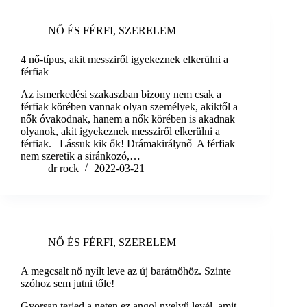
NŐ ÉS FÉRFI
,
SZERELEM
4 nő-típus, akit messziről igyekeznek elkerülni a
férfiak
Az ismerkedési szakaszban bizony nem csak a
férfiak körében vannak olyan személyek, akiktől a
nők óvakodnak, hanem a nők körében is akadnak
olyanok, akit igyekeznek messziről elkerülni a
férfiak. Lássuk kik ők! Drámakirálynő A férfiak
nem szeretik a siránkozó,…
dr rock
2022-03-21
NŐ ÉS FÉRFI
,
SZERELEM
A megcsalt nő nyílt leve az új barátnőhöz. Szinte
szóhoz sem jutni tőle!
Gyorsan terjed a neten ez angol nyelvű levél, amit