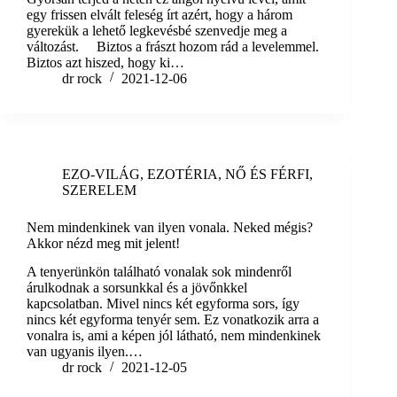
egy frissen elvált feleség írt azért, hogy a három
gyerekük a lehető legkevésbé szenvedje meg a
változást. Biztos a frászt hozom rád a levelemmel.
Biztos azt hiszed, hogy ki…
dr rock
2021-12-06
EZO-VILÁG
,
EZOTÉRIA
,
NŐ ÉS FÉRFI
,
SZERELEM
Nem mindenkinek van ilyen vonala. Neked mégis?
Akkor nézd meg mit jelent!
A tenyerünkön található vonalak sok mindenről
árulkodnak a sorsunkkal és a jövőnkkel
kapcsolatban. Mivel nincs két egyforma sors, így
nincs két egyforma tenyér sem. Ez vonatkozik arra a
vonalra is, ami a képen jól látható, nem mindenkinek
van ugyanis ilyen.…
dr rock
2021-12-05