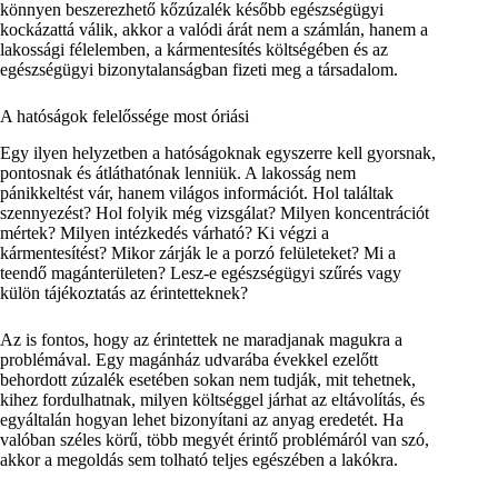
könnyen beszerezhető kőzúzalék később egészségügyi
kockázattá válik, akkor a valódi árát nem a számlán, hanem a
lakossági félelemben, a kármentesítés költségében és az
egészségügyi bizonytalanságban fizeti meg a társadalom.
A hatóságok felelőssége most óriási
Egy ilyen helyzetben a hatóságoknak egyszerre kell gyorsnak,
pontosnak és átláthatónak lenniük. A lakosság nem
pánikkeltést vár, hanem világos információt. Hol találtak
szennyezést? Hol folyik még vizsgálat? Milyen koncentrációt
mértek? Milyen intézkedés várható? Ki végzi a
kármentesítést? Mikor zárják le a porzó felületeket? Mi a
teendő magánterületen? Lesz-e egészségügyi szűrés vagy
külön tájékoztatás az érintetteknek?
Az is fontos, hogy az érintettek ne maradjanak magukra a
problémával. Egy magánház udvarába évekkel ezelőtt
behordott zúzalék esetében sokan nem tudják, mit tehetnek,
kihez fordulhatnak, milyen költséggel járhat az eltávolítás, és
egyáltalán hogyan lehet bizonyítani az anyag eredetét. Ha
valóban széles körű, több megyét érintő problémáról van szó,
akkor a megoldás sem tolható teljes egészében a lakókra.