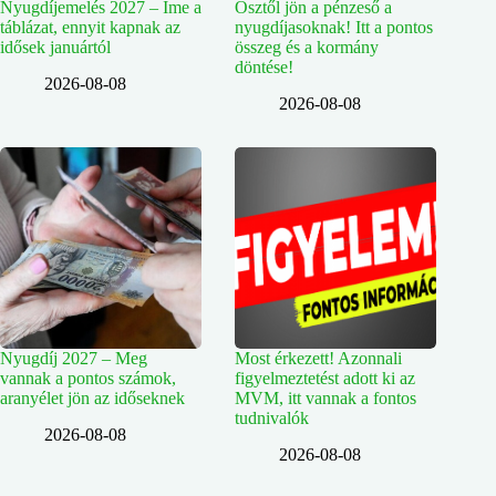
Nyugdíjemelés 2027 – Íme a
Ősztől jön a pénzeső a
táblázat, ennyit kapnak az
nyugdíjasoknak! Itt a pontos
idősek januártól
összeg és a kormány
döntése!
2026-08-08
2026-08-08
Nyugdíj 2027 – Meg
Most érkezett! Azonnali
vannak a pontos számok,
figyelmeztetést adott ki az
aranyélet jön az időseknek
MVM, itt vannak a fontos
tudnivalók
2026-08-08
2026-08-08