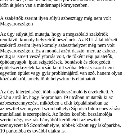
időn át jelen van a mindennapi környezetben.
A szakértők szerint ilyen súlyú azbesztügy még nem volt
Magyarországon
Az ügy súlyát jól mutatja, hogy a megszólaló szakértők
rendkívül komoly helyzetről beszélnek. Az RTL által idézett
szakértő szerint ilyen komoly azbeszthelyzet még nem volt
Magyarországon. Ez a mondat azért riasztó, mert az azbeszt
eddig is ismert veszélyforrás volt, de főként régi palatetők,
építőanyagok, ipari szigetelések, bontások és elöregedett
épületszerkezetek kapcsán került szóba. Most viszont nem
egyetlen épület vagy gyár problémájáról van szó, hanem olyan
kőzúzalékról, amely több helyszínre is eljuthatott.
Az ügy kiterjedtségét több sajtóbeszámoló is érzékelteti. A
24.hu arról írt, hogy Sopronban 19 utcában mutatták ki az
azbesztszennyezést, miközben a cikk képaláírásában az
azbeszttel szennyezett szombathelyi Síp utca bitumenes zárási
munkálatai is szerepelnek. Az Index korábbi beszámolója
szerint négy osztrák bányából kerülhetett azbeszttel
szennyezett kő Szombathelyre, többek között egy lakóparkba,
19 parkolóba és további utakra is.