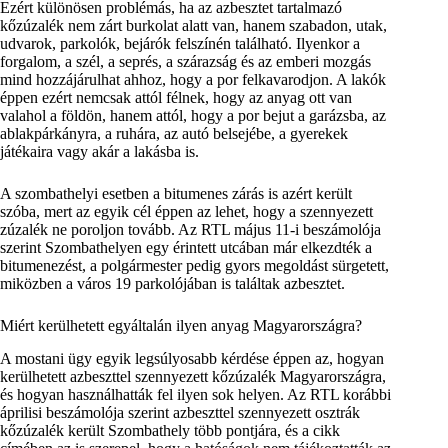
Ezért különösen problémás, ha az azbesztet tartalmazó
kőzúzalék nem zárt burkolat alatt van, hanem szabadon, utak,
udvarok, parkolók, bejárók felszínén található. Ilyenkor a
forgalom, a szél, a seprés, a szárazság és az emberi mozgás
mind hozzájárulhat ahhoz, hogy a por felkavarodjon. A lakók
éppen ezért nemcsak attól félnek, hogy az anyag ott van
valahol a földön, hanem attól, hogy a por bejut a garázsba, az
ablakpárkányra, a ruhára, az autó belsejébe, a gyerekek
játékaira vagy akár a lakásba is.
A szombathelyi esetben a bitumenes zárás is azért került
szóba, mert az egyik cél éppen az lehet, hogy a szennyezett
zúzalék ne poroljon tovább. Az RTL május 11-i beszámolója
szerint Szombathelyen egy érintett utcában már elkezdték a
bitumenezést, a polgármester pedig gyors megoldást sürgetett,
miközben a város 19 parkolójában is találtak azbesztet.
Miért kerülhetett egyáltalán ilyen anyag Magyarországra?
A mostani ügy egyik legsúlyosabb kérdése éppen az, hogyan
kerülhetett azbeszttel szennyezett kőzúzalék Magyarországra,
és hogyan használhatták fel ilyen sok helyen. Az RTL korábbi
áprilisi beszámolója szerint azbeszttel szennyezett osztrák
kőzúzalék került Szombathely több pontjára, és a cikk