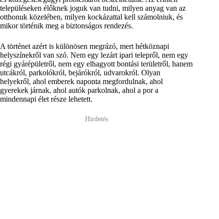
településeken élőknek joguk van tudni, milyen anyag van az
otthonuk közelében, milyen kockázattal kell számolniuk, és
mikor történik meg a biztonságos rendezés.
A történet azért is különösen megrázó, mert hétköznapi
helyszínekről van szó. Nem egy lezárt ipari telepről, nem egy
régi gyárépületről, nem egy elhagyott bontási területről, hanem
utcákról, parkolókról, bejárókról, udvarokról. Olyan
helyekről, ahol emberek naponta megfordulnak, ahol
gyerekek járnak, ahol autók parkolnak, ahol a por a
mindennapi élet része lehetett.
Hirdetés