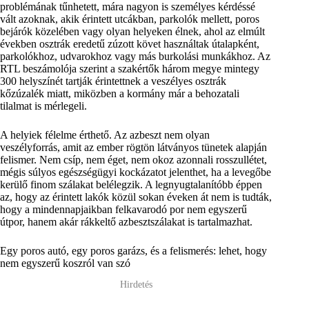
problémának tűnhetett, mára nagyon is személyes kérdéssé
vált azoknak, akik érintett utcákban, parkolók mellett, poros
bejárók közelében vagy olyan helyeken élnek, ahol az elmúlt
években osztrák eredetű zúzott követ használtak útalapként,
parkolókhoz, udvarokhoz vagy más burkolási munkákhoz. Az
RTL beszámolója szerint a szakértők három megye mintegy
300 helyszínét tartják érintettnek a veszélyes osztrák
kőzúzalék miatt, miközben a kormány már a behozatali
tilalmat is mérlegeli.
A helyiek félelme érthető. Az azbeszt nem olyan
veszélyforrás, amit az ember rögtön látványos tünetek alapján
felismer. Nem csíp, nem éget, nem okoz azonnali rosszullétet,
mégis súlyos egészségügyi kockázatot jelenthet, ha a levegőbe
kerülő finom szálakat belélegzik. A legnyugtalanítóbb éppen
az, hogy az érintett lakók közül sokan éveken át nem is tudták,
hogy a mindennapjaikban felkavarodó por nem egyszerű
útpor, hanem akár rákkeltő azbesztszálakat is tartalmazhat.
Egy poros autó, egy poros garázs, és a felismerés: lehet, hogy
nem egyszerű koszról van szó
Hirdetés