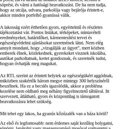
söprést, és várni a hatósági beavatkozást. De ha nem tudja,
hogy az utcája, udvara, parkolója vagy bejárója érintett-e,
akkor minden porfelhő gyanússá válik.
A lakosság ezért érthetően gyors, egyértelmű és részletes
tájékoztatást vár. Pontos listákat, térképeket, mintavételi
eredményeket, határidőket, kármentesítési tervet és
egészségvédelmi ajánlásokat szeretnének látni. Nem elég
annyit mondani, hogy „vizsgálják az ügyet”, mert közben
emberek élnek, közlekednek, gyerekeket visznek iskolába,
autókat parkoltatnak, kertet gondoznak, és szeretnék tudni,
hogyan óvhatják meg magukat.
Az RTL szerint az érintett helyiek az egészségükért aggódnak,
miközben szakértők három megye mintegy 300 helyszínéről
beszélnek. Ha ez a becslés igazolódik, akkor a probléma
kezelése nem oldható meg néhány figyelmeztető táblával. Itt
szervezett, átlátható, gyors és központilag is támogatott
beavatkozásra lehet szükség.
Mit tehet egy lakos, ha gyanús kőzúzalék van a háza körül?
Az első és legfontosabb: nem érdemes saját kezűleg bolygatni,
söpörni, lapátolni vagy magasnyomású mosóval szétveretni a