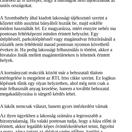
címében az is szerepel, hogy a hatóságok nem tájékoztatták az
uniós országokat.
A Szombathely által kiadott lakossági tájékoztató szerint a
kőzetet több ausztriai bányából hozták be, majd sokféle
módon használták fel. Ez magyarázza, miért ennyire nehéz ma
pontosan feltérképezni minden érintett helyszínt. Egy
útépítésnél, parkolóépítésnél vagy magánudvar felszórásánál a
zúzalék nem feltétlenül marad pontosan nyomon követhető
éveken át. Ha pedig lakossági felhasználás is történt, akkor a
hivatalos listák mellett magánterületeken is lehetnek érintett
helyek.
A kormányzati reakciók között már a behozatali tilalom
mérlegelése is megjelent az RTL friss cikke szerint. Ez logikus
lépésnek tűnik egy olyan helyzetben, ahol még nem csak a
már felhasznált anyag kezelése, hanem a további behozatal
megakadályozása is sürgető kérdés lehet.
A lakók nemcsak választ, hanem gyors intézkedést várnak
Az ilyen ügyekben a lakosság számára a legrosszabb a
bizonytalanság. Ha valaki pontosan tudja, hogy a háza előtti út
érintett, akkor legalább képes óvintézkedéseket tenni, figyelni
a porra, zárva tartani az ablakot szeles időben, kerülni a