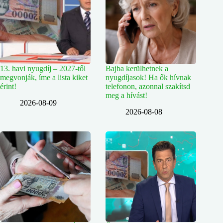
13. havi nyugdíj – 2027-től
Bajba kerülhetnek a
megvonják, íme a lista kiket
nyugdíjasok! Ha ők hívnak
érint!
telefonon, azonnal szakítsd
meg a hívást!
2026-08-09
2026-08-08