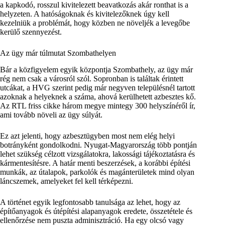
a kapkodó, rosszul kivitelezett beavatkozás akár ronthat is a
helyzeten. A hatóságoknak és kivitelezőknek úgy kell
kezelniük a problémát, hogy közben ne növeljék a levegőbe
kerülő szennyezést.
Az ügy már túlmutat Szombathelyen
Bár a közfigyelem egyik központja Szombathely, az ügy már
rég nem csak a városról szól. Sopronban is találtak érintett
utcákat, a HVG szerint pedig már negyven településnél tartott
azoknak a helyeknek a száma, ahová kerülhetett azbesztes kő.
Az RTL friss cikke három megye mintegy 300 helyszínéről ír,
ami tovább növeli az ügy súlyát.
Ez azt jelenti, hogy azbesztügyben most nem elég helyi
botrányként gondolkodni. Nyugat-Magyarország több pontján
lehet szükség célzott vizsgálatokra, lakossági tájékoztatásra és
kármentesítésre. A határ menti beszerzések, a korábbi építési
munkák, az útalapok, parkolók és magánterületek mind olyan
láncszemek, amelyeket fel kell térképezni.
A történet egyik legfontosabb tanulsága az lehet, hogy az
építőanyagok és útépítési alapanyagok eredete, összetétele és
ellenőrzése nem puszta adminisztráció. Ha egy olcsó vagy