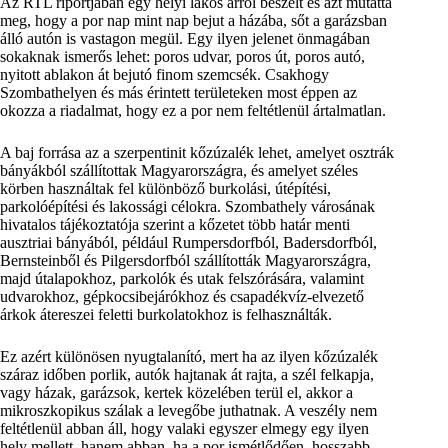
Az RTL riportjában egy helyi lakos arról beszélt és azt mutatta
meg, hogy a por nap mint nap bejut a házába, sőt a garázsban
álló autón is vastagon megül. Egy ilyen jelenet önmagában
sokaknak ismerős lehet: poros udvar, poros út, poros autó,
nyitott ablakon át bejutó finom szemcsék. Csakhogy
Szombathelyen és más érintett területeken most éppen az
okozza a riadalmat, hogy ez a por nem feltétlenül ártalmatlan.
A baj forrása az a szerpentinit kőzúzalék lehet, amelyet osztrák
bányákból szállítottak Magyarországra, és amelyet széles
körben használtak fel különböző burkolási, útépítési,
parkolóépítési és lakossági célokra. Szombathely városának
hivatalos tájékoztatója szerint a kőzetet több határ menti
ausztriai bányából, például Rumpersdorfból, Badersdorfból,
Bernsteinből és Pilgersdorfból szállították Magyarországra,
majd útalapokhoz, parkolók és utak felszórására, valamint
udvarokhoz, gépkocsibejárókhoz és csapadékvíz-elvezető
árkok átereszei feletti burkolatokhoz is felhasználták.
Ez azért különösen nyugtalanító, mert ha az ilyen kőzúzalék
száraz időben porlik, autók hajtanak át rajta, a szél felkapja,
vagy házak, garázsok, kertek közelében terül el, akkor a
mikroszkopikus szálak a levegőbe juthatnak. A veszély nem
feltétlenül abban áll, hogy valaki egyszer elmegy egy ilyen
hely mellett, hanem abban, ha a por ismétlődően, hosszabb