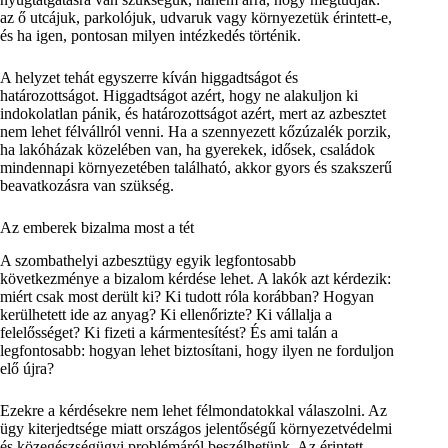
az ő utcájuk, parkolójuk, udvaruk vagy környezetük érintett-e,
és ha igen, pontosan milyen intézkedés történik.
A helyzet tehát egyszerre kíván higgadtságot és
határozottságot. Higgadtságot azért, hogy ne alakuljon ki
indokolatlan pánik, és határozottságot azért, mert az azbesztet
nem lehet félvállról venni. Ha a szennyezett kőzúzalék porzik,
ha lakóházak közelében van, ha gyerekek, idősek, családok
mindennapi környezetében található, akkor gyors és szakszerű
beavatkozásra van szükség.
Az emberek bizalma most a tét
A szombathelyi azbesztügy egyik legfontosabb
következménye a bizalom kérdése lehet. A lakók azt kérdezik:
miért csak most derült ki? Ki tudott róla korábban? Hogyan
kerülhetett ide az anyag? Ki ellenőrizte? Ki vállalja a
felelősséget? Ki fizeti a kármentesítést? És ami talán a
legfontosabb: hogyan lehet biztosítani, hogy ilyen ne forduljon
elő újra?
Ezekre a kérdésekre nem lehet félmondatokkal válaszolni. Az
ügy kiterjedtsége miatt országos jelentőségű környezetvédelmi
és közegészségügyi problémáról beszélhetünk. Az érintett