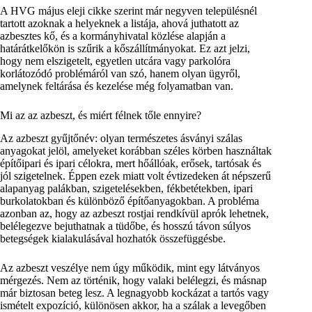
A HVG május eleji cikke szerint már negyven településnél
tartott azoknak a helyeknek a listája, ahová juthatott az
azbesztes kő, és a kormányhivatal közlése alapján a
határátkelőkön is szűrik a kőszállítmányokat. Ez azt jelzi,
hogy nem elszigetelt, egyetlen utcára vagy parkolóra
korlátozódó problémáról van szó, hanem olyan ügyről,
amelynek feltárása és kezelése még folyamatban van.
Mi az az azbeszt, és miért félnek tőle ennyire?
Az azbeszt gyűjtőnév: olyan természetes ásványi szálas
anyagokat jelöl, amelyeket korábban széles körben használtak
építőipari és ipari célokra, mert hőállóak, erősek, tartósak és
jól szigetelnek. Éppen ezek miatt volt évtizedeken át népszerű
alapanyag palákban, szigetelésekben, fékbetétekben, ipari
burkolatokban és különböző építőanyagokban. A probléma
azonban az, hogy az azbeszt rostjai rendkívül aprók lehetnek,
belélegezve bejuthatnak a tüdőbe, és hosszú távon súlyos
betegségek kialakulásával hozhatók összefüggésbe.
Az azbeszt veszélye nem úgy működik, mint egy látványos
mérgezés. Nem az történik, hogy valaki belélegzi, és másnap
már biztosan beteg lesz. A legnagyobb kockázat a tartós vagy
ismételt expozíció, különösen akkor, ha a szálak a levegőben