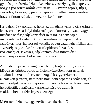
gyanús port és zúzalékot. Az azbesztveszély egyik alapelve,
hogy a por felkavarását kerülni kell. A száraz seprés, fújás,
csiszolás, törés vagy gépi bolygatás növelheti annak esélyét,
hogy a finom szálak a levegőbe kerüljenek.
Ha valaki úgy gondolja, hogy az ingatlana vagy utcája érintett
lehet, érdemes a helyi önkormányzat, kormányhivatal vagy
illetékes hatóság tájékoztatását keresni, és nem saját
mintavételbe kezdeni. A mintavételnek is megvannak a
szabályai, mert ha rosszul végzik, éppen azzal lehet felkavarni
a veszélyes port. Az érintett települések hivatalos
közleményei, lakossági tájékoztatói és a mintavételi
eredmények ezért különösen fontosak.
A mindennapi óvatosság része lehet, hogy száraz, szeles
időben az érintett poros területek közelében nem nyitnak
ablakot hosszabb időre, nem engedik a gyerekeket a
zúzalékon játszani, nem porolnak, nem sepernek szárazon, és
nem hordják be a port cipővel, ruhával a lakásba. Ezek nem
helyettesítik a hatósági kármentesítést, de addig is
csökkenthetik a felesleges kitettséget.
Miért nem lehet ezt egyszerűen „eltakarítani”?