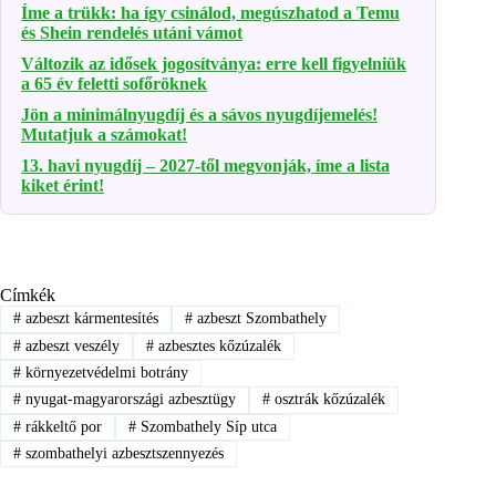
Íme a trükk: ha így csinálod, megúszhatod a Temu
és Shein rendelés utáni vámot
Változik az idősek jogosítványa: erre kell figyelniük
a 65 év feletti sofőröknek
Jön a minimálnyugdíj és a sávos nyugdíjemelés!
Mutatjuk a számokat!
13. havi nyugdíj – 2027-től megvonják, íme a lista
kiket érint!
Címkék
#
azbeszt kármentesítés
#
azbeszt Szombathely
#
azbeszt veszély
#
azbesztes kőzúzalék
#
környezetvédelmi botrány
#
nyugat-magyarországi azbesztügy
#
osztrák kőzúzalék
#
rákkeltő por
#
Szombathely Síp utca
#
szombathelyi azbesztszennyezés