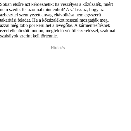
Sokan elsőre azt kérdezhetik: ha veszélyes a kőzúzalék, miért
nem szedik fel azonnal mindenhol? A válasz az, hogy az
azbeszttel szennyezett anyag eltávolítása nem egyszerű
takarítási feladat. Ha a kőzúzalékot rosszul mozgatják meg,
azzal még több por kerülhet a levegőbe. A kármentesítésnek
ezért ellenőrzött módon, megfelelő védőfelszereléssel, szakmai
szabályok szerint kell történnie.
Hirdetés