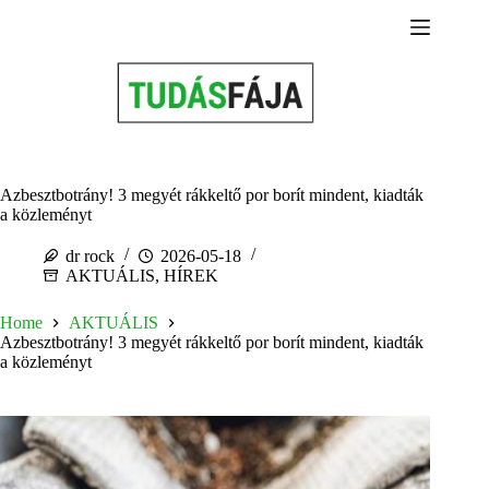
Skip
to
content
Azbesztbotrány! 3 megyét rákkeltő por borít mindent, kiadták
a közleményt
dr rock
2026-05-18
AKTUÁLIS
,
HÍREK
Home
AKTUÁLIS
Azbesztbotrány! 3 megyét rákkeltő por borít mindent, kiadták
a közleményt