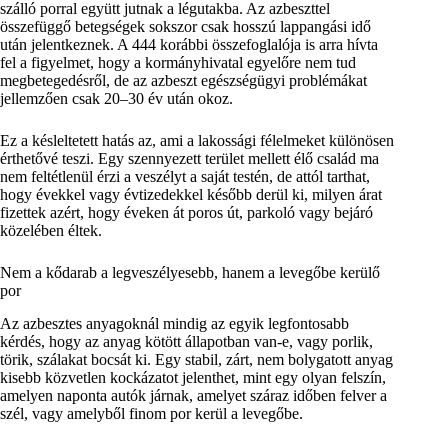
szálló porral együtt jutnak a légutakba. Az azbeszttel
összefüggő betegségek sokszor csak hosszú lappangási idő
után jelentkeznek. A 444 korábbi összefoglalója is arra hívta
fel a figyelmet, hogy a kormányhivatal egyelőre nem tud
megbetegedésről, de az azbeszt egészségügyi problémákat
jellemzően csak 20–30 év után okoz.
Ez a késleltetett hatás az, ami a lakossági félelmeket különösen
érthetővé teszi. Egy szennyezett terület mellett élő család ma
nem feltétlenül érzi a veszélyt a saját testén, de attól tarthat,
hogy évekkel vagy évtizedekkel később derül ki, milyen árat
fizettek azért, hogy éveken át poros út, parkoló vagy bejáró
közelében éltek.
Nem a kődarab a legveszélyesebb, hanem a levegőbe kerülő
por
Az azbesztes anyagoknál mindig az egyik legfontosabb
kérdés, hogy az anyag kötött állapotban van-e, vagy porlik,
törik, szálakat bocsát ki. Egy stabil, zárt, nem bolygatott anyag
kisebb közvetlen kockázatot jelenthet, mint egy olyan felszín,
amelyen naponta autók járnak, amelyet száraz időben felver a
szél, vagy amelyből finom por kerül a levegőbe.