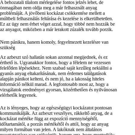
A behozatali tilalom mérlegelése fontos jelzés lehet, de
önmagában nem oldja meg a már felhasznált anyag
problémáját. A jövőbeni kockázat csökkentése mellett a
múltbeli felhasználás feltárása és kezelése is elkerülhetetlen.
Ez az ügy nem érhet véget azzal, hogy többé nem hozzák be
az anyagot, miközben a már lerakott zúzalék tovább porzik.
Nem pánikra, hanem komoly, fegyelmezett kezelésre van
szükség
Az azbeszt szó hallatán sokan azonnal megijednek, és ez
érthető is. Ugyanakkor fontos, hogy a félelem ne vezessen
felelőtlen lépésekhez. Nem szabad saját kezűleg nekiállni a
gyanús anyag eltakarításának, nem érdemes találgatások
alapján pánikot kelteni, és nem jó, ha a lakosság hiteles
információ nélkül marad. A legfontosabb most az, hogy a
vizsgálatok eredményei gyorsan, közérthetően és nyilvánosan
elérhetők legyenek.
Az is lényeges, hogy az egészségügyi kockázatot pontosan
kommunikálják. Az azbeszt veszélyes, rákkeltő anyag, de a
kockázat mértéke függ az expozíció mennyiségétől,
időtartamától, a porzás mértékétől és attól, hogy az anyag
milyen formában van jelen. A lakóknak nem általános
nyugtatgatásra van szükségük, hanem arra, hogy megtudják: