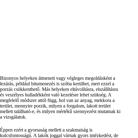
Bizonyos helyeken átmeneti vagy végleges megoldásként a
lezárás, például bitumenezés is szóba kerülhet, mert ezzel a
porzás csökkenthető. Más helyeken eltávolításra, elszállításra
és veszélyes hulladékként való kezelésre lehet szükség. A
megfelelő módszer attól függ, hol van az anyag, mekkora a
terület, mennyire porzik, milyen a forgalom, lakott terület
mellett található-e, és milyen mértékű szennyezést mutatnak ki
a vizsgálatok.
Éppen ezért a gyorsaság mellett a szakmaiság is
kulcsfontosságú. A lakók joggal várnak gyors intézkedést, de