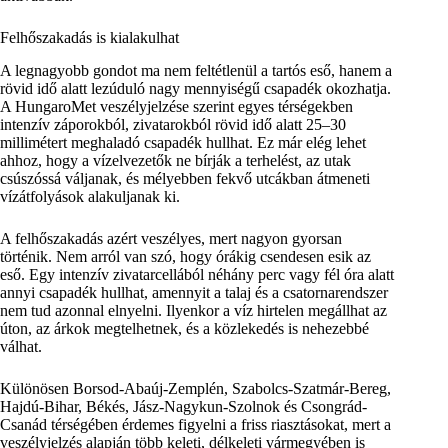
Felhőszakadás is kialakulhat
A legnagyobb gondot ma nem feltétlenül a tartós eső, hanem a
rövid idő alatt lezúduló nagy mennyiségű csapadék okozhatja.
A HungaroMet veszélyjelzése szerint egyes térségekben
intenzív záporokból, zivatarokból rövid idő alatt 25–30
millimétert meghaladó csapadék hullhat. Ez már elég lehet
ahhoz, hogy a vízelvezetők ne bírják a terhelést, az utak
csúszóssá váljanak, és mélyebben fekvő utcákban átmeneti
vízátfolyások alakuljanak ki.
A felhőszakadás azért veszélyes, mert nagyon gyorsan
történik. Nem arról van szó, hogy órákig csendesen esik az
eső. Egy intenzív zivatarcellából néhány perc vagy fél óra alatt
annyi csapadék hullhat, amennyit a talaj és a csatornarendszer
nem tud azonnal elnyelni. Ilyenkor a víz hirtelen megállhat az
úton, az árkok megtelhetnek, és a közlekedés is nehezebbé
válhat.
Különösen Borsod-Abaúj-Zemplén, Szabolcs-Szatmár-Bereg,
Hajdú-Bihar, Békés, Jász-Nagykun-Szolnok és Csongrád-
Csanád térségében érdemes figyelni a friss riasztásokat, mert a
veszélyjelzés alapján több keleti, délkeleti vármegyében is