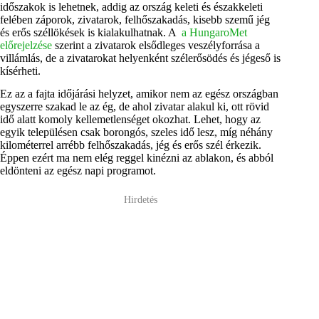
időszakok is lehetnek, addig az ország keleti és északkeleti
felében záporok, zivatarok, felhőszakadás, kisebb szemű jég
és erős széllökések is kialakulhatnak. A
a HungaroMet
előrejelzése
szerint a zivatarok elsődleges veszélyforrása a
villámlás, de a zivatarokat helyenként szélerősödés és jégeső is
kísérheti.
Ez az a fajta időjárási helyzet, amikor nem az egész országban
egyszerre szakad le az ég, de ahol zivatar alakul ki, ott rövid
idő alatt komoly kellemetlenséget okozhat. Lehet, hogy az
egyik településen csak borongós, szeles idő lesz, míg néhány
kilométerrel arrébb felhőszakadás, jég és erős szél érkezik.
Éppen ezért ma nem elég reggel kinézni az ablakon, és abból
eldönteni az egész napi programot.
Hirdetés