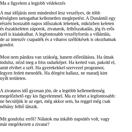
Ma a figyelem a legjobb védekezés
A mai időjárás nem mindenhol lesz veszélyes, de több
térségben tartogathat kellemetlen meglepetést. A Dunántúl egy
részén hosszabb napos időszakok lehetnek, miközben keleten
és északkeleten záporok, zivatarok, felhőszakadás, jég és erős
szél is kialakulhat. A legfontosabb veszélyforrás a villámlás,
de az intenzív csapadék és a viharos széllökések is okozhatnak
gondot.
Most nem pánikra van szükség, hanem előrelátásra. Ha útnak
indulsz, nézd meg a friss radarképet. Ha kerted van, pakold el,
amit elvihet a szél. Ha gyerekekkel szervezel programot,
legyen fedett menedék. Ha dörgést hallasz, ne maradj kint
nyílt területen.
A zivataros idő gyorsan jön, de a legtöbb kellemetlenség
megelőzhető egy kis figyelemmel. Ma ez lehet a legfontosabb:
ne becsüljük le az eget, még akkor sem, ha reggel még csak
néhány felhő látszik.
Mit gondolsz erről? Nálatok ma inkább napsütés volt, vagy
már megérkezett a zivatar?