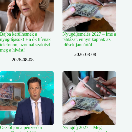
Bajba kerülhetnek a
Nyugdíjemelés 2027 – Íme a
nyugdíjasok! Ha ők hívnak
táblázat, ennyit kapnak az
telefonon, azonnal szakítsd
idősek januártól
meg a hívást!
2026-08-08
2026-08-08
Ősztől jön a pénzeső a
Nyugdíj 2027 – Meg