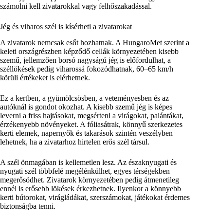
számolni kell zivatarokkal vagy felhőszakadással.
Jég és viharos szél is kísérheti a zivatarokat
A zivatarok nemcsak esőt hozhatnak. A HungaroMet szerint a
keleti országrészben képződő cellák környezetében kisebb
szemű, jellemzően borsó nagyságú jég is előfordulhat, a
széllökések pedig viharossá fokozódhatnak, 60–65 km/h
körüli értékeket is elérhetnek.
Ez a kertben, a gyümölcsösben, a veteményesben és az
autóknál is gondot okozhat. A kisebb szemű jég is képes
leverni a friss hajtásokat, megsérteni a virágokat, palántákat,
érzékenyebb növényeket. A fóliasátrak, könnyű szerkezetes
kerti elemek, napernyők és takarások szintén veszélyben
lehetnek, ha a zivatarhoz hirtelen erős szél társul.
A szél önmagában is kellemetlen lesz. Az északnyugati és
nyugati szél többfelé megélénkülhet, egyes térségekben
megerősödhet. Zivatarok környezetében pedig átmenetileg
ennél is erősebb lökések érkezhetnek. Ilyenkor a könnyebb
kerti bútorokat, virágládákat, szerszámokat, játékokat érdemes
biztonságba tenni.