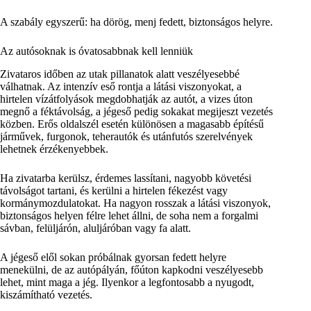
A szabály egyszerű: ha dörög, menj fedett, biztonságos helyre.
Az autósoknak is óvatosabbnak kell lenniük
Zivataros időben az utak pillanatok alatt veszélyesebbé
válhatnak. Az intenzív eső rontja a látási viszonyokat, a
hirtelen vízátfolyások megdobhatják az autót, a vizes úton
megnő a féktávolság, a jégeső pedig sokakat megijeszt vezetés
közben. Erős oldalszél esetén különösen a magasabb építésű
járművek, furgonok, teherautók és utánfutós szerelvények
lehetnek érzékenyebbek.
Ha zivatarba kerülsz, érdemes lassítani, nagyobb követési
távolságot tartani, és kerülni a hirtelen fékezést vagy
kormánymozdulatokat. Ha nagyon rosszak a látási viszonyok,
biztonságos helyen félre lehet állni, de soha nem a forgalmi
sávban, felüljárón, aluljáróban vagy fa alatt.
A jégeső elől sokan próbálnak gyorsan fedett helyre
menekülni, de az autópályán, főúton kapkodni veszélyesebb
lehet, mint maga a jég. Ilyenkor a legfontosabb a nyugodt,
kiszámítható vezetés.