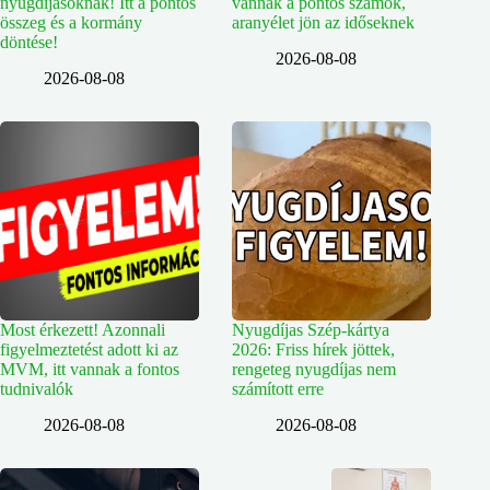
nyugdíjasoknak! Itt a pontos
vannak a pontos számok,
összeg és a kormány
aranyélet jön az időseknek
döntése!
2026-08-08
2026-08-08
Most érkezett! Azonnali
Nyugdíjas Szép-kártya
figyelmeztetést adott ki az
2026: Friss hírek jöttek,
MVM, itt vannak a fontos
rengeteg nyugdíjas nem
tudnivalók
számított erre
2026-08-08
2026-08-08