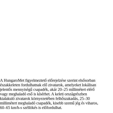
A HungaroMet figyelmeztető előrejelzése szerint elsősorban
északkeleten fordulhatnak elő zivatarok, amelyeket lokálisan
jelentős mennyiségű csapadék, akár 20–25 millimétert elérő
vagy meghaladó eső is kísérhet. A keleti országrészben
kialakuló zivatarok környezetében felhőszakadás, 25–30
millimétert meghaladó csapadék, kisebb szemű jég és viharos,
60–65 km/h-s széllökés is előfordulhat.