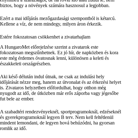
biztos, hogy a növények számára hasznosul a legjobban.
Ezért a mai időjárás mezőgazdasági szempontból is kétarcú.
Kellene a víz, de nem mindegy, milyen áron érkezik.
Estére fokozatosan csökkenhet a zivatarhajlam
A HungaroMet előrejelzése szerint a zivatarok este
fokozatosan megszűnhetnek. Ez jó hír, de napközben és kora
este még érdemes óvatosnak lenni, különösen a keleti és
északkeleti országrészben.
Aki késő délután indul útnak, ne csak az indulási hely
időjárását nézze meg, hanem az útvonalat és az érkezési helyet
is. Zivataros helyzetben előfordulhat, hogy otthon még
nyugodt az idő, de útközben már erős záporba vagy jégesőbe
fut bele az ember.
A szabadtéri rendezvényeknél, sportprogramoknál, edzéseknél
és gyerekprogramoknál legyen B terv. Nem kell feltétlenül
mindent lemondani, de legyen hová behúzódni, ha gyorsan
romlik az idő.