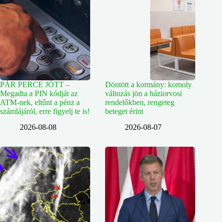
PÁR PERCE JÖTT –
Döntött a kormány: komoly
Megadta a PIN kódját az
változás jön a háziorvosi
ATM-nek, eltűnt a pénz a
rendelőkben, rengeteg
számlájáról, erre figyelj te is!
beteget érint
2026-08-08
2026-08-07