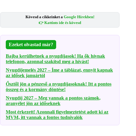
Kövesd a cikkeinket a
Google Hírekben!
👉 Kattints ide és kövesd
Ezeket olvastad már?
Bajba kerülhetnek a nyugdíjasok! Ha ők hívnak
telefonon, azonnal szakítsd meg a hívást!
Nyugdíjemelés 2027 – Íme a táblázat, ennyit kapnak
az idősek januártól
Ősztől jön a pénzeső a nyugdíjasoknak! Itt a pontos
összeg és a kormány döntése!
Nyugdíj 2027 – Meg vannak a pontos számok,
aranyélet jön az időseknek
Most érkezett! Azonnali figyelmeztetést adott ki az
MVM, itt vannak a fontos tudnivalók