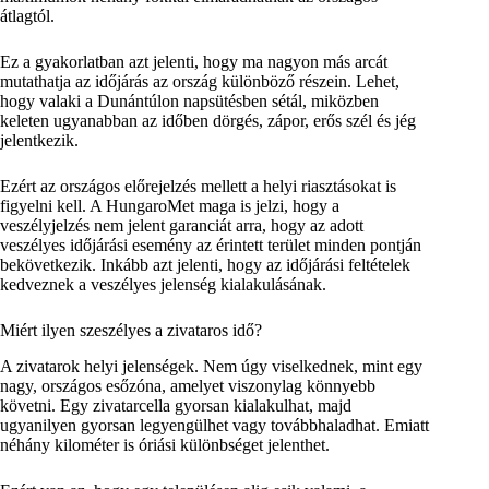
átlagtól.
Ez a gyakorlatban azt jelenti, hogy ma nagyon más arcát
mutathatja az időjárás az ország különböző részein. Lehet,
hogy valaki a Dunántúlon napsütésben sétál, miközben
keleten ugyanabban az időben dörgés, zápor, erős szél és jég
jelentkezik.
Ezért az országos előrejelzés mellett a helyi riasztásokat is
figyelni kell. A HungaroMet maga is jelzi, hogy a
veszélyjelzés nem jelent garanciát arra, hogy az adott
veszélyes időjárási esemény az érintett terület minden pontján
bekövetkezik. Inkább azt jelenti, hogy az időjárási feltételek
kedveznek a veszélyes jelenség kialakulásának.
Miért ilyen szeszélyes a zivataros idő?
A zivatarok helyi jelenségek. Nem úgy viselkednek, mint egy
nagy, országos esőzóna, amelyet viszonylag könnyebb
követni. Egy zivatarcella gyorsan kialakulhat, majd
ugyanilyen gyorsan legyengülhet vagy továbbhaladhat. Emiatt
néhány kilométer is óriási különbséget jelenthet.