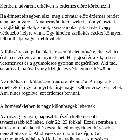
Kertben, udvaron, erkélyen is érdemes előre körbenézni
Ha érintett térségben élsz, még a zivatar előtt érdemes rendet
tenni az udvaron. A napernyőt, kerti széket, könnyű asztalt,
virágládát, játékot, slagot, szerszámokat jobb fedett vagy
védettebb helyre vinni. Egy hirtelen széllökés ezeket könnyen
felboríthatja vagy arrébb viheti.
A fóliasátrakat, palántákat, frissen ültetett növényeket szintén
érdemes védeni, amennyire lehet. Ha jégeső érkezik, a friss
veteményes és a gyümölcsös gyorsan megsérülhet. Aki tud,
takarással, hálóval vagy ideiglenes védelemmel készülhet.
Az erkélyeken különösen fontos a biztonság. A magasabb
emeletekről egy könnyebb tárgy nagy szélben veszélyes lehet.
Ami nincs rögzítve, azt érdemes bevinni.
A hőmérsékletben is nagy különbségek lehetnek
Az ország nyugati, naposabb részén kellemesebb,
tavasziasabb idő lehet, akár 22–23 fokkal. Ezzel szemben a
tartósan felhős keleti és északkeleti megyékben hűvösebb
maradhat az idő. Ahol egész nap borult az ég, ott a
maximumok néhány fokkal elmaradhatnak az országos