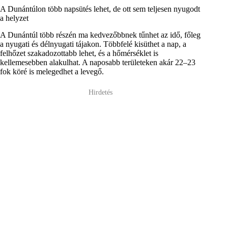
A Dunántúlon több napsütés lehet, de ott sem teljesen nyugodt
a helyzet
A Dunántúl több részén ma kedvezőbbnek tűnhet az idő, főleg
a nyugati és délnyugati tájakon. Többfelé kisüthet a nap, a
felhőzet szakadozottabb lehet, és a hőmérséklet is
kellemesebben alakulhat. A naposabb területeken akár 22–23
fok köré is melegedhet a levegő.
Hirdetés