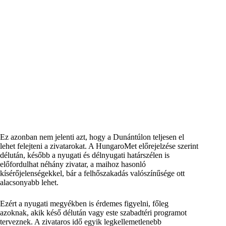
Ez azonban nem jelenti azt, hogy a Dunántúlon teljesen el
lehet felejteni a zivatarokat. A HungaroMet előrejelzése szerint
délután, később a nyugati és délnyugati határszélen is
előfordulhat néhány zivatar, a maihoz hasonló
kísérőjelenségekkel, bár a felhőszakadás valószínűsége ott
alacsonyabb lehet.
Ezért a nyugati megyékben is érdemes figyelni, főleg
azoknak, akik késő délután vagy este szabadtéri programot
terveznek. A zivataros idő egyik legkellemetlenebb