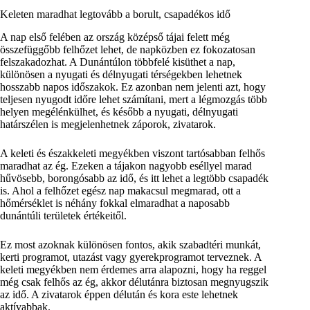
Keleten maradhat legtovább a borult, csapadékos idő
A nap első felében az ország középső tájai felett még
összefüggőbb felhőzet lehet, de napközben ez fokozatosan
felszakadozhat. A Dunántúlon többfelé kisüthet a nap,
különösen a nyugati és délnyugati térségekben lehetnek
hosszabb napos időszakok. Ez azonban nem jelenti azt, hogy
teljesen nyugodt időre lehet számítani, mert a légmozgás több
helyen megélénkülhet, és később a nyugati, délnyugati
határszélen is megjelenhetnek záporok, zivatarok.
A keleti és északkeleti megyékben viszont tartósabban felhős
maradhat az ég. Ezeken a tájakon nagyobb eséllyel marad
hűvösebb, borongósabb az idő, és itt lehet a legtöbb csapadék
is. Ahol a felhőzet egész nap makacsul megmarad, ott a
hőmérséklet is néhány fokkal elmaradhat a naposabb
dunántúli területek értékeitől.
Ez most azoknak különösen fontos, akik szabadtéri munkát,
kerti programot, utazást vagy gyerekprogramot terveznek. A
keleti megyékben nem érdemes arra alapozni, hogy ha reggel
még csak felhős az ég, akkor délutánra biztosan megnyugszik
az idő. A zivatarok éppen délután és kora este lehetnek
aktívabbak.