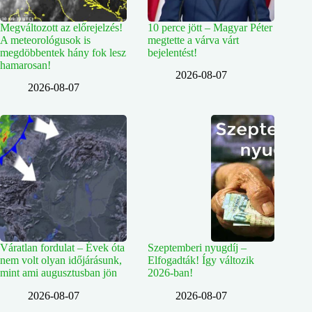
Megváltozott az előrejelzés!
10 perce jött – Magyar Péter
A meteorológusok is
megtette a várva várt
megdöbbentek hány fok lesz
bejelentést!
hamarosan!
2026-08-07
2026-08-07
Váratlan fordulat – Évek óta
Szeptemberi nyugdíj –
nem volt olyan időjárásunk,
Elfogadták! Így változik
mint ami augusztusban jön
2026-ban!
2026-08-07
2026-08-07