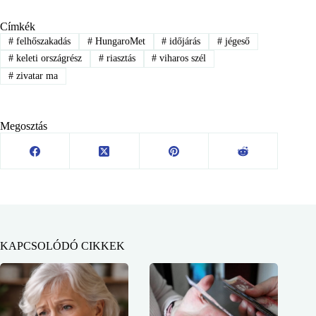
Címkék
#
felhőszakadás
#
HungaroMet
#
időjárás
#
jégeső
#
keleti országrész
#
riasztás
#
viharos szél
#
zivatar ma
Megosztás
KAPCSOLÓDÓ CIKKEK