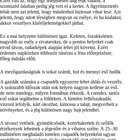
Ezért van az, hogy egy településen alig esik valami, a
szomszéd faluban pedig jég veri el a kertet. A figyelmeztetés
tehát nem azt jelenti, hogy mindenhol biztosan vihar lesz. Azt
jelenti, hogy adott térségben megvan az esélye, és ha kialakul,
akkor veszélyes kísérőjelenségekkel járhat.
Ez a mai helyzetre különösen igaz. Keleten, északkeleten
nagyobb az esély a zivatarokra, de a pontos helyeket csak
rövid távon, radarképek alapján lehet jól követni. Ezért
érdemes napközben többször ránézni a friss előrejelzésre,
főleg indulás előtt.
A mezőgazdaságnak is sokat számít, hol és mennyi eső hullik
A gazdák számára a csapadék egyszerre lehet áldás és veszély.
A szárazabb időszak után sok helyen nagyon kellene az eső,
de nem mindegy, milyen formában érkezik. A csendes, tartós
eső sokat segíthetne a földeken. A hirtelen felhőszakadás
viszont lefolyik, kárt okozhat, kimossa a talajt, megverheti a
növényeket, és a jég különösen nagy bajt jelenthet.
A tavaszi vetések, gyümölcsösök, konyhakertek és szőlők
érzékenyek lehetnek a jégesőre és a viharos szélre. A 25–30
millimétert meghaladó hirtelen csapadék helyenként ugyan
enyhítheti a szárazságot, de ha rövid idő alatt zúdul le, nem