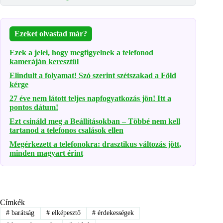
Ezeket olvastad már?
Ezek a jelei, hogy megfigyelnek a telefonod
kameráján keresztül
Elindult a folyamat! Szó szerint szétszakad a Föld
kérge
27 éve nem látott teljes napfogyatkozás jön! Itt a
pontos dátum!
Ezt csináld meg a Beállításokban – Többé nem kell
tartanod a telefonos csalások ellen
Megérkezett a telefonokra: drasztikus változás jött,
minden magyart érint
Címkék
#
barátság
#
elképesztő
#
érdekességek