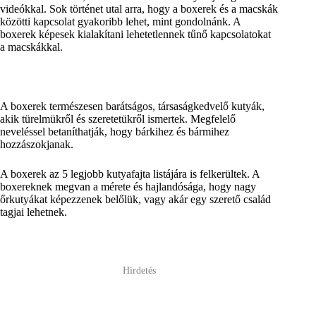
videókkal. Sok történet utal arra, hogy a boxerek és a macskák
közötti kapcsolat gyakoribb lehet, mint gondolnánk. A
boxerek képesek kialakítani lehetetlennek tűnő kapcsolatokat
a macskákkal.
A boxerek természesen barátságos, társaságkedvelő kutyák,
akik türelmükről és szeretetükről ismertek. Megfelelő
neveléssel betaníthatják, hogy bárkihez és bármihez
hozzászokjanak.
A boxerek az 5 legjobb kutyafajta listájára is felkerültek. A
boxereknek megvan a mérete és hajlandósága, hogy nagy
őrkutyákat képezzenek belőlük, vagy akár egy szerető család
tagjai lehetnek.
Hirdetés