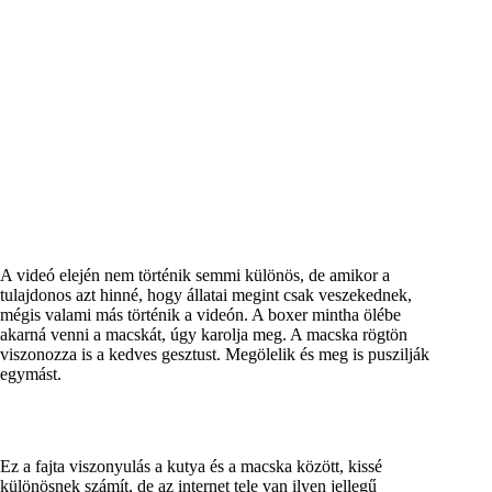
A videó elején nem történik semmi különös, de amikor a
tulajdonos azt hinné, hogy állatai megint csak veszekednek,
mégis valami más történik a videón. A boxer mintha ölébe
akarná venni a macskát, úgy karolja meg. A macska rögtön
viszonozza is a kedves gesztust. Megölelik és meg is puszilják
egymást.
Ez a fajta viszonyulás a kutya és a macska között, kissé
különösnek számít, de az internet tele van ilyen jellegű