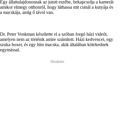
Egy állattulajdonosnak az jutott eszébe, bekapcsolja a kamerát
amikor elmegy otthonról, hogy láthassa mit csinál a kutyája és
a macskája, amíg ő távol van.
Dr. Peter Venkman készítette el a szóban forgó házi videót,
amelyen nem az történik amire számított. Házi kedvencei, egy
szuka boxer, és egy hím macska, akik általában kötekednek
egymással.
Hirdetés