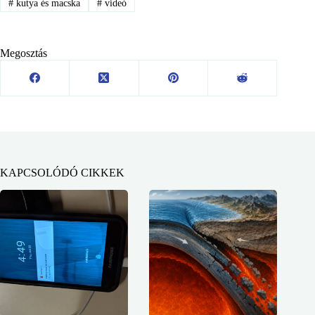
#
kutya és macska
#
videó
Megosztás
KAPCSOLÓDÓ CIKKEK