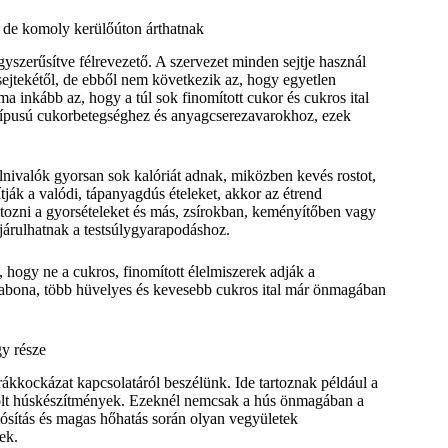
 de komoly kerülőúton árthatnak
gyszerűsítve félrevezető. A szervezet minden sejtje használ
 sejtekétől, de ebből nem következik az, hogy egyetlen
 inkább az, hogy a túl sok finomított cukor és cukros ital
s típusú cukorbetegséghez és anyagcserezavarokhoz, ezek
lnivalók gyorsan sok kalóriát adnak, miközben kevés rostot,
tják a valódi, tápanyagdús ételeket, akkor az étrend
tozni a gyorsételeket és más, zsírokban, keményítőben vagy
járulhatnak a testsúlygyarapodáshoz.
ogy ne a cukros, finomított élelmiszerek adják a
ű gabona, több hüvelyes és kevesebb cukros ital már önmagában
gy része
rákkockázat kapcsolatáról beszélünk. Ide tartoznak például a
pácolt húskészítmények. Ezeknél nemcsak a hús önmagában a
rtósítás és magas hőhatás során olyan vegyületek
ek.