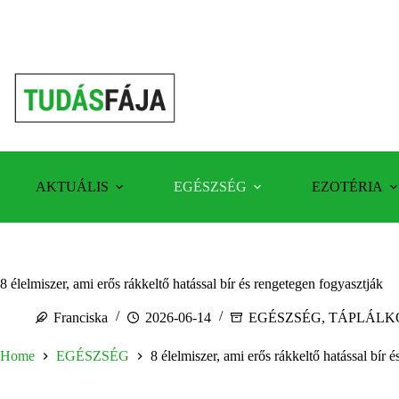
Skip
to
content
AKTUÁLIS
EGÉSZSÉG
EZOTÉRIA
8 élelmiszer, ami erős rákkeltő hatással bír és rengetegen fogyasztják
Franciska
2026-06-14
EGÉSZSÉG
,
TÁPLÁLK
Home
EGÉSZSÉG
8 élelmiszer, ami erős rákkeltő hatással bír 