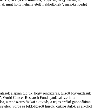
nnál, mint hogy néhány ételt „rákkeltőnek”, másokat pedig
tások alapján tudjuk, hogy rendszeres, túlzott fogyasztásuk
 A World Cancer Research Fund ajánlásai szerint a
a, a rendszeres fizikai aktivitás, a teljes értékű gabonákban,
elek, vörös és feldolgozott húsok, cukros italok és alkohol