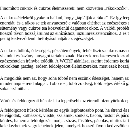
Finomított cukrok és cukros élelmiszerek: nem közvetlen „rákokozók”,
A cukros ételekről gyakran hallani, hogy „táplálják a rákot”. Ez így lee
energiát, és a rákos sejtek anyagcseréje valóban eltérhet az egészséges
sütemény vagy cukros tea közvetlenül daganatot okoz. A valódi probléma
hosszú távon hozzájárulhat az elhízáshoz, inzulinrezisztenciához, 2-e
pedig kedvezőtlenül befolyásolhatják az egészséget.
A cukros üdítők, édességek, péksütemények, fehér lisztes-cukros nasso
vitamint és ásványi anyagot tartalmaznak. Ha ezek rendszeresen kiszorí
egészségtelen irányba tolódik. A WCRF ajánlásai szerint érdemes korlá
cukrokban gazdag, erősen feldolgozott élelmiszereket, mert ezek hozzá
A megoldás nem az, hogy soha többé nem eszünk édességet, hanem az, h
mindennapi étrend alapját. Több rost, több zöldség, több teljes érték
sokat számíthat.
Vörös és feldolgozott húsok: itt a legerősebb az étrendi bizonyítékok e
A feldolgozott húsok kérdése az egyik legfontosabb pont, ha étrend és 
felvágottak, kolbászok, virslik, szalámik, sonkák, bacon, füstölt és 
kérdés, hanem a feldolgozás módja: sózás, füstölés, pácolás, nitrites ta
keletkezhetnek vagy lehetnek jelen, amelyek hosszú távon kedvezőtlen