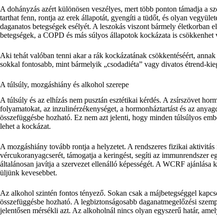
A dohányzás azért különösen veszélyes, mert több ponton támadja a szer
tarthat fenn, rontja az erek állapotát, gyengíti a tüdőt, és olyan vegyül
daganatos betegségek esélyét. A leszokás viszont bármely életkorban e
betegségek, a COPD és más súlyos állapotok kockázata is csökkenhet 
Aki tehát valóban tenni akar a rák kockázatának csökkentéséért, anna
sokkal fontosabb, mint bármelyik „csodadiéta” vagy divatos étrend-kie
A túlsúly, mozgáshiány és alkohol szerepe
A túlsúly és az elhízás nem pusztán esztétikai kérdés. A zsírszövet hor
folyamatokat, az inzulinérzékenységet, a hormonháztartást és az anyagcs
összefüggésbe hozható. Ez nem azt jelenti, hogy minden túlsúlyos embe
lehet a kockázat.
A mozgáshiány tovább rontja a helyzetet. A rendszeres fizikai aktivitás 
vércukoranyagcserét, támogatja a keringést, segíti az immunrendszer eg
általánosan javítja a szervezet ellenálló képességét. A WCRF ajánlása kü
üljünk kevesebbet.
Az alkohol szintén fontos tényező. Sokan csak a májbetegséggel kapcso
összefüggésbe hozható. A legbiztonságosabb daganatmegelőzési szempon
jelentősen mérsékli azt. Az alkoholnál nincs olyan egyszerű határ, amel