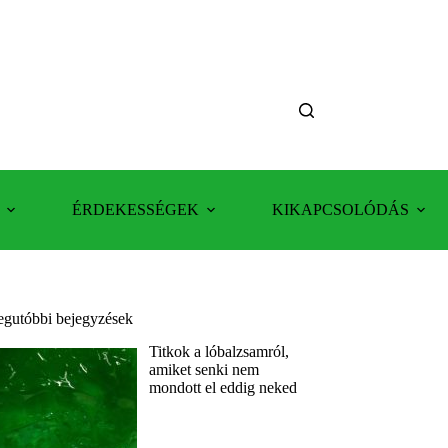
ÉRDEKESSÉGEK
KIKAPCSOLÓDÁS
egutóbbi bejegyzések
Titkok a lóbalzsamról,
amiket senki nem
mondott el eddig neked