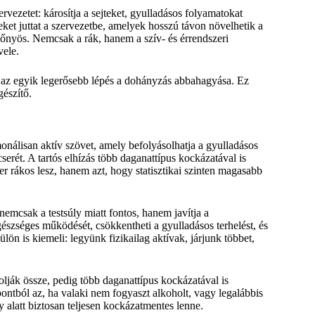
vezetet: károsítja a sejteket, gyulladásos folyamatokat
eteket juttat a szervezetbe, amelyek hosszú távon növelhetik a
lőnyös. Nemcsak a rák, hanem a szív- és érrendszeri
vele.
k az egyik legerősebb lépés a dohányzás abbahagyása. Ez
gészítő.
monálisan aktív szövet, amely befolyásolhatja a gyulladásos
erét. A tartós elhízás több daganattípus kockázatával is
r rákos lesz, hanem azt, hogy statisztikai szinten magasabb
nemcsak a testsúly miatt fontos, hanem javítja a
észséges működését, csökkentheti a gyulladásos terhelést, és
lön is kiemeli: legyünk fizikailag aktívak, járjunk többet,
lják össze, pedig több daganattípus kockázatával is
tból az, ha valaki nem fogyaszt alkoholt, vagy legalábbis
y alatt biztosan teljesen kockázatmentes lenne.