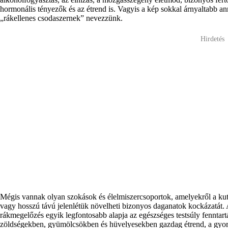
hormonális tényezők és az étrend is. Vagyis a kép sokkal árnyaltabb a
„rákellenes csodaszernek” nevezzünk.
Hirdetés
Mégis vannak olyan szokások és élelmiszercsoportok, amelyekről a kuta
vagy hosszú távú jelenlétük növelheti bizonyos daganatok kockázatát.
rákmegelőzés egyik legfontosabb alapja az egészséges testsúly fenntartás
zöldségekben, gyümölcsökben és hüvelyesekben gazdag étrend, a gyorsét