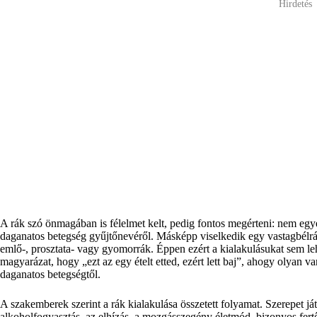
Hirdetés
A rák szó önmagában is félelmet kelt, pedig fontos megérteni: nem eg
daganatos betegség gyűjtőnevéről. Másképp viselkedik egy vastagbélr
emlő-, prosztata- vagy gyomorrák. Éppen ezért a kialakulásukat sem le
magyarázat, hogy „ezt az egy ételt etted, ezért lett baj”, ahogy olyan
daganatos betegségtől.
A szakemberek szerint a rák kialakulása összetett folyamat. Szerepet já
alkoholfogyasztás, az elhízás, a mozgásszegény életmód, bizonyos fert