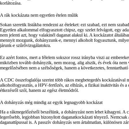
korlátozása.
A rák kockázata nem egyetlen ételen múlik
Sokan szeretik listákba rendezni az ételeket: ezt szabad, ezt nem szaba
Egyetlen alkalommal elfogyasztott chipsz, egy szelet felvágott, egy
nem jelenti azt, hogy valakinél daganat alakul ki. A kockázatot általáb
mennyit mozgunk, dohányzunk-e, mennyi alkoholt fogyasztunk, milyen 
járunk-e szűrővizsgálatokra.
Ez azért fontos, mert a félelem sokszor rossz irányba viszi az embereke
miközben tovább dohányzik, nem mozog, alig alszik, és évek óta nem v
megelőzésében nem a szélsőségek, hanem a következetes, fenntartható
A CDC összefoglalója szerint több rákos megbetegedés kockázatával 
alkoholfogyasztás, a HPV-fertőzés, az elhízás, a fizikai inaktivitás és
étkezésről szól, hanem az egész életmódról.
A dohányzás még mindig az egyik legnagyobb kockázat
Ha a rákmegelőzésről beszélünk, a dohányzást nem lehet kihagyni. A c
legerősebb, legjobban bizonyított daganatkockázati tényező. Nemcsak
daganattípussal is. A passzív dohányzás sem ártalmatlan, különösen zár