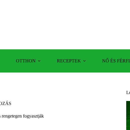
OTTHON
RECEPTEK
NŐ ÉS FÉRFI
L
OZÁS
és rengetegen fogyasztják