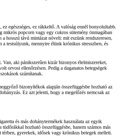
d, ez egészséges, ez rákkeltő. A valóság ennél bonyolultabb.
 adag mikrós popcorn vagy egy cukros sütemény önmagában
an a hosszú távú mintázat növeli: mit eszünk rendszeresen,
a testsúlyunk, mennyire élünk krónikus stresszben, és
t. Van, aki pánikszerűen kizár bizonyos élelmiszereket,
olt orvosi ellenőrzésen. Pedig a daganatos betegségek
 szokások számítanak.
meggyőző bizonyítékok alapján összefüggésbe hozható az
 a dohányzás. Ez azt jelenti, hogy a megelőzés nemcsak az
igaretta és más dohánytermékek használata az egyik
 a tüdőrákkal hozható összefüggésbe, hanem számos más
t térben, gyerekek, idősek vagy krónikus betegek mellett.