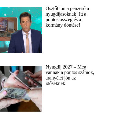
Ősztől jön a pénzeső a
nyugdíjasoknak! Itt a
pontos összeg és a
kormány döntése!
Nyugdíj 2027 – Meg
vannak a pontos számok,
aranyélet jön az
időseknek