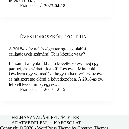
Ikrek Csupa…
Franciska
2023-04-18
ÉVES HOROSZKÓP
,
EZOTÉRIA
A 2018-as év nehézséget tartogat az alábbi
csillagjegyek számára! Te is köztük vagy?
Lassan itt a nyakunkban a következő év, még egy
pár hét, és lezárhatjuk a 2017-es évet. Mindenki
készítsen egy számadást, hogy milyen volt ez az éve,
és mit szeretne elérni a következőben. A 2018-as év,
fel kell készülni rá, egyes…
Franciska
2017-12-15
FELHASZNÁLÁSI FELTÉTELEK
ADATVÉDELEM
KAPCSOLAT
Copyright © 2026 - WordPress Theme by
Creative Themes