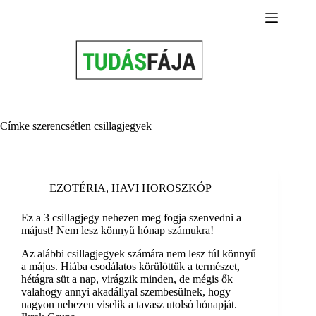
Skip
to
content
Címke
szerencsétlen csillagjegyek
EZOTÉRIA
,
HAVI HOROSZKÓP
Ez a 3 csillagjegy nehezen meg fogja szenvedni a
májust! Nem lesz könnyű hónap számukra!
Az alábbi csillagjegyek számára nem lesz túl könnyű
a május. Hiába csodálatos körülöttük a természet,
hétágra süt a nap, virágzik minden, de mégis ők
valahogy annyi akadállyal szembesülnek, hogy
nagyon nehezen viselik a tavasz utolsó hónapját.