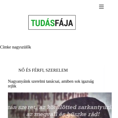
Skip
to
content
Címke
nagyszülők
NŐ ÉS FÉRFI
,
SZERELEM
Nagyanyáink szerelmi tanácsai, amiben sok igazság
rejlik