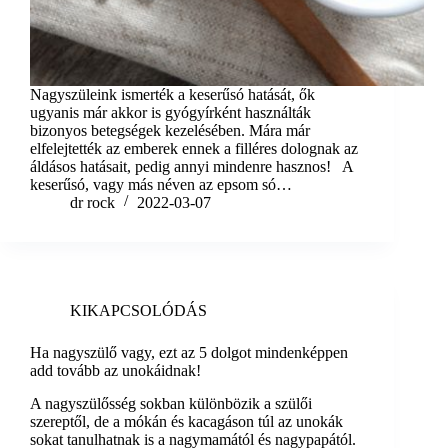
Nagyszüleink ismerték a keserűsó hatását, ők
ugyanis már akkor is gyógyírként használták
bizonyos betegségek kezelésében. Mára már
elfelejtették az emberek ennek a filléres dolognak az
áldásos hatásait, pedig annyi mindenre hasznos! A
keserűsó, vagy más néven az epsom só…
dr rock
2022-03-07
KIKAPCSOLÓDÁS
Ha nagyszülő vagy, ezt az 5 dolgot mindenképpen
add tovább az unokáidnak!
A nagyszülősség sokban különbözik a szülői
szereptől, de a mókán és kacagáson túl az unokák
sokat tanulhatnak is a nagymamától és nagypapától.