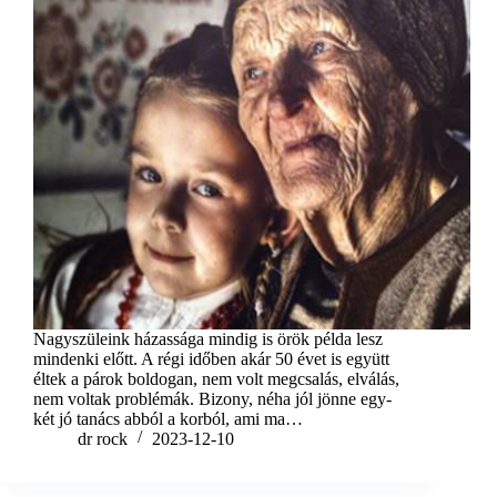
Nagyszüleink házassága mindig is örök példa lesz
mindenki előtt. A régi időben akár 50 évet is együtt
éltek a párok boldogan, nem volt megcsalás, elválás,
nem voltak problémák. Bizony, néha jól jönne egy-
két jó tanács abból a korból, ami ma…
dr rock
2023-12-10