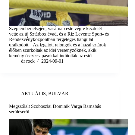
Szeptember elsején, vasárnap este végre kezdetét
vette az új Sztárbox évad, és a Riz Levente Sport- és
Rendezvényközpontban fergeteges hangulat
uralkodott. Az izgatott rajongók és a hazai sztárok
élőben szurkoltak az idei versenyzőknek, akik
kemény összecsapásokkal indították az estét.…
dr rock
2024-09-01
AKTUÁLIS
,
BULVÁR
Megszólalt Szoboszlai Dominik Varga Barnabás
sérüléséről