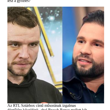
lesz a győztes?
Az RTL Sztárbox című műsorának izgalmas
döntőjére készülünk, ahol Brasch Bence mellett két