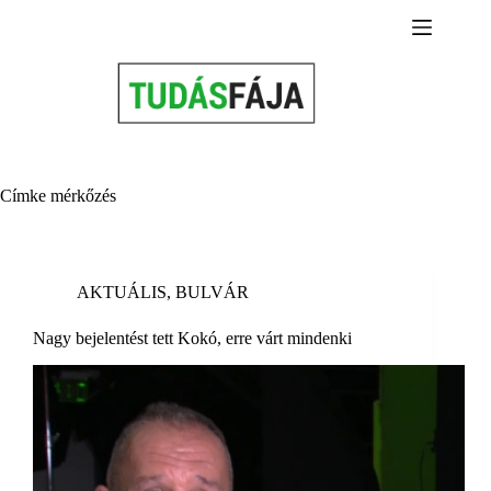
Skip
to
content
Címke
mérkőzés
AKTUÁLIS
,
BULVÁR
Nagy bejelentést tett Kokó, erre várt mindenki