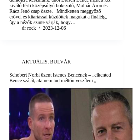
kiváló férfi középsúlyú bokszoló, Molnár Áron és
Rácz Jenő csap össze. Mindketten meggyőző
erővel és kitartással küzdöttek magukat a fináléig,
így a nézők szinte várják, hogy…
dr rock
2023-12-06
AKTUÁLIS
,
BULVÁR
Schobert Norbi üzent Istenes Bencének – „elkented
Bence száját, aki nem tud méltón veszíteni „