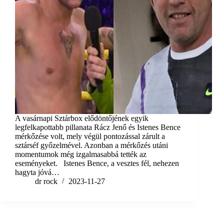
A vasárnapi Sztárbox elődöntőjének egyik
legfelkapottabb pillanata Rácz Jenő és Istenes Bence
mérkőzése volt, mely végül pontozással zárult a
sztárséf győzelmével. Azonban a mérkőzés utáni
momentumok még izgalmasabbá tették az
eseményeket. Istenes Bence, a vesztes fél, nehezen
hagyta jóvá…
dr rock
2023-11-27