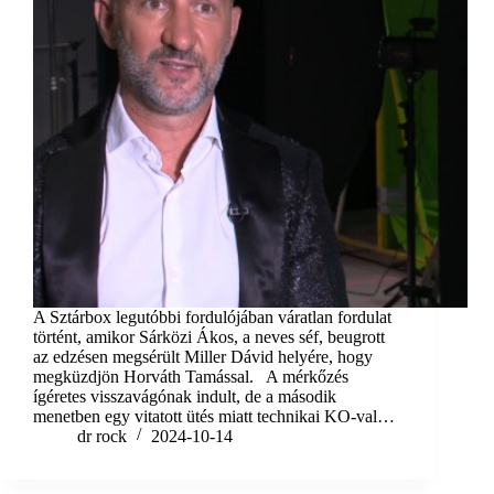
A Sztárbox legutóbbi fordulójában váratlan fordulat
történt, amikor Sárközi Ákos, a neves séf, beugrott
az edzésen megsérült Miller Dávid helyére, hogy
megküzdjön Horváth Tamással. A mérkőzés
ígéretes visszavágónak indult, de a második
menetben egy vitatott ütés miatt technikai KO-val…
dr rock
2024-10-14