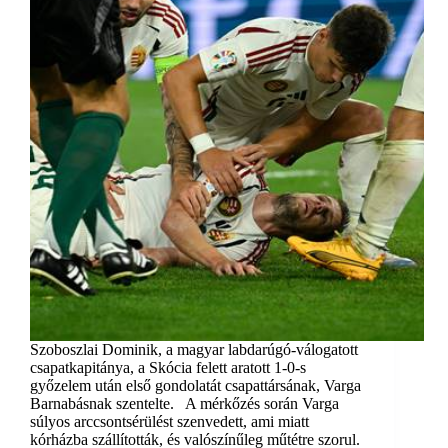
Szoboszlai Dominik, a magyar labdarúgó-válogatott
csapatkapitánya, a Skócia felett aratott 1-0-s
győzelem után első gondolatát csapattársának, Varga
Barnabásnak szentelte. A mérkőzés során Varga
súlyos arccsontsérülést szenvedett, ami miatt
kórházba szállították, és valószínűleg műtétre szorul.