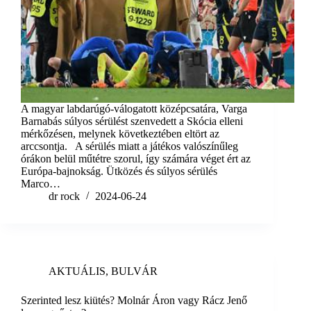
A magyar labdarúgó-válogatott középcsatára, Varga
Barnabás súlyos sérülést szenvedett a Skócia elleni
mérkőzésen, melynek következtében eltört az
arccsontja. A sérülés miatt a játékos valószínűleg
órákon belül műtétre szorul, így számára véget ért az
Európa-bajnokság. Ütközés és súlyos sérülés
Marco…
dr rock
2024-06-24
AKTUÁLIS
,
BULVÁR
Szerinted lesz kiütés? Molnár Áron vagy Rácz Jenő