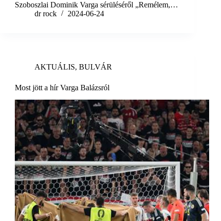
Szoboszlai Dominik Varga sérüléséről „Remélem,…
dr rock
2024-06-24
AKTUÁLIS
,
BULVÁR
Most jött a hír Varga Balázsról