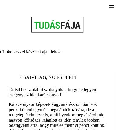
Skip
to
content
Címke
kézzel készített ajándékok
CSAJVILÁG
,
NŐ ÉS FÉRFI
Tartsd be az alábbi szabályokat, hogy ne legyen
szegény az idei karácsonyod!
Karácsonykor képesek vagyunk észbontóan sok
pénzt költeni egymás megajándékozására, de a
rengeteg élelmiszer is, amit ilyenkor megvásárolunk,
nagyon költséges. Ajánlott az idén tényleg jobban
odafigyelni arra, hogy mire és mennyi pénzt költünk!