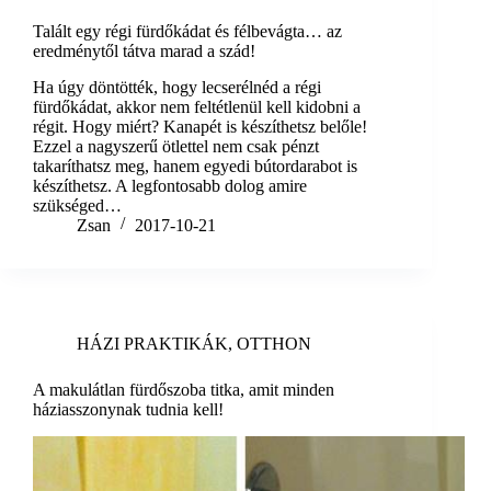
Talált egy régi fürdőkádat és félbevágta… az
eredménytől tátva marad a szád!
Ha úgy döntötték, hogy lecserélnéd a régi
fürdőkádat, akkor nem feltétlenül kell kidobni a
régit. Hogy miért? Kanapét is készíthetsz belőle!
Ezzel a nagyszerű ötlettel nem csak pénzt
takaríthatsz meg, hanem egyedi bútordarabot is
készíthetsz. A legfontosabb dolog amire
szükséged…
Zsan
2017-10-21
HÁZI PRAKTIKÁK
,
OTTHON
A makulátlan fürdőszoba titka, amit minden
háziasszonynak tudnia kell!