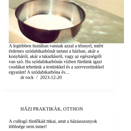
A legtöbben tisztában vannak azzal a ténnyel, miért
érdemes szódabikarbónát tartani a házban, akár a
konyháról, akár a takarításról, vagy az egészségről
van szó. Ha szódabikarbónás vízben fürdünk igazi
csodákat tehetünk a testünkkel és a szervezetünkkel
egyaránt! A szódabikarbóna és…
dr rock
2023-12-20
HÁZI PRAKTIKÁK
,
OTTHON
A csillogó fürdőkád titkai, amit a háziasszonyok
többsége nem ismer!