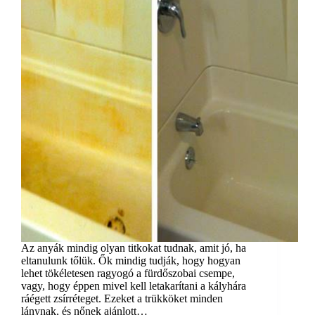
Az anyák mindig olyan titkokat tudnak, amit jó, ha
eltanulunk tőlük. Ők mindig tudják, hogy hogyan
lehet tökéletesen ragyogó a fürdőszobai csempe,
vagy, hogy éppen mivel kell letakarítani a kályhára
ráégett zsírréteget. Ezeket a trükköket minden
lánynak, és nőnek ajánlott…