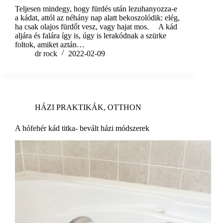
Teljesen mindegy, hogy fürdés után lezuhanyozza-e
a kádat, attól az néhány nap alatt bekoszolódik: elég,
ha csak olajos fürdőt vesz, vagy hajat mos. A kád
aljára és falára így is, úgy is lerakódnak a szürke
foltok, amiket aztán…
dr rock
2022-02-09
HÁZI PRAKTIKÁK
,
OTTHON
A hófehér kád titka- bevált házi módszerek