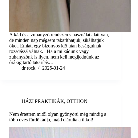
A kád és a zuhanyzó rendszeres használat alatt van,
de minden nap mégsem takaríthatjuk, sikálhatjuk
őket. Emiatt egy bizonyos idő után besárgulnak,
rozsdássá válnak. Ha a mi kádunk vagy
zuhanyzónk is ilyen, nem kell megijednünk az
órákig tartó takarítás…
dr rock
2025-01-24
HÁZI PRAKTIKÁK
,
OTTHON
Nem értettem mitől olyan gyönyörű még mindig a
több éves fürdőkádja, majd elárulta a titkot!