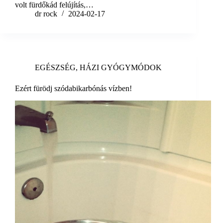
volt fürdőkád felújítás,…
dr rock
2024-02-17
EGÉSZSÉG
,
HÁZI GYÓGYMÓDOK
Ezért fürödj szódabikarbónás vízben!