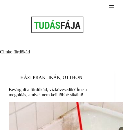
Skip
to
content
Címke
fürdőkád
HÁZI PRAKTIKÁK
,
OTTHON
Besárgult a fürdőkád, vízkövesedik? Íme a
megoldás, amivel nem kell többé sikálni!