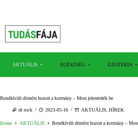
Skip
to
content
AKTUÁLIS
EGÉSZSÉG
EZOTÉRIA
Rendkívüli döntést hozott a kormány – Most jelentették be
dr rock
2023-05-16
AKTUÁLIS
,
HÍREK
Home
AKTUÁLIS
Rendkívüli döntést hozott a kormány – Most 