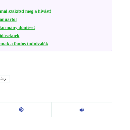
nal szakítsd meg a hívást!
januártól
a kormány döntése!
 időseknek
annak a fontos tudnivalók
ány