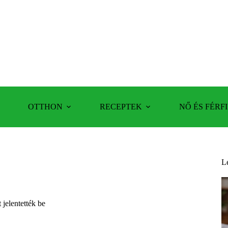
OTTHON
RECEPTEK
NŐ ÉS FÉRFI
L
jelentették be