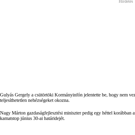
Hirdetés
Gulyás Gergely a csütörtöki Kormányinfón jelentette be, hogy nem vezet
teljesíthetetlen nehézségeket okozna.
Nagy Márton gazdaságfejlesztési miniszter pedig egy héttel korábban 
kamatstop június 30-ai határidejét.