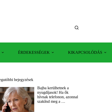
ÉRDEKESSÉGEK
KIKAPCSOLÓDÁS
egutóbbi bejegyzések
Bajba kerülhetnek a
nyugdíjasok! Ha ők
hívnak telefonon, azonnal
szakítsd meg a …