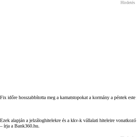
Hirdetés
Fix időre hosszabbította meg a kamatstopokat a kormány a péntek este m
Ezek alapján a jelzáloghitelekre és a kkv-k vállalati hiteleire vonatk
– írja a Bank360.hu.