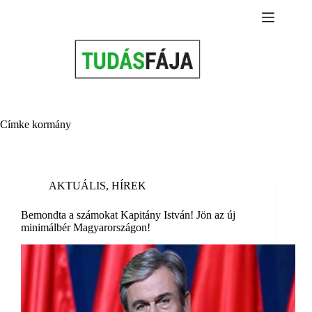
Skip
to
content
Címke
kormány
AKTUÁLIS
,
HÍREK
Bemondta a számokat Kapitány István! Jön az új
minimálbér Magyarországon!