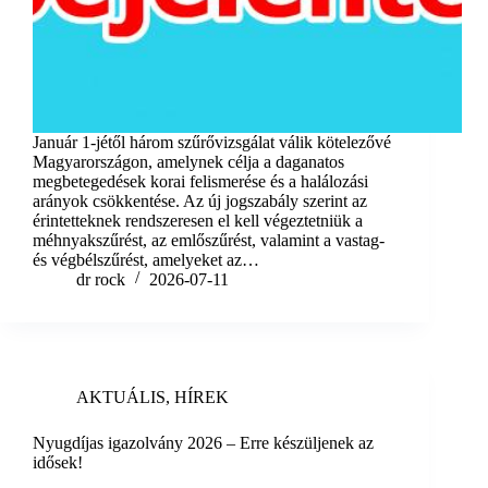
Január 1-jétől három szűrővizsgálat válik kötelezővé
Magyarországon, amelynek célja a daganatos
megbetegedések korai felismerése és a halálozási
arányok csökkentése. Az új jogszabály szerint az
érintetteknek rendszeresen el kell végeztetniük a
méhnyakszűrést, az emlőszűrést, valamint a vastag-
és végbélszűrést, amelyeket az…
dr rock
2026-07-11
AKTUÁLIS
,
HÍREK
Nyugdíjas igazolvány 2026 – Erre készüljenek az
idősek!