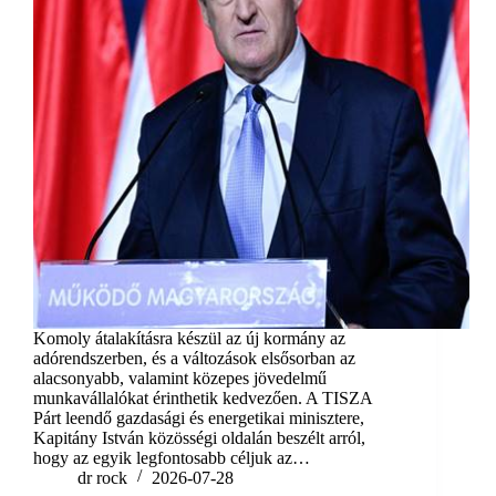
Komoly átalakításra készül az új kormány az
adórendszerben, és a változások elsősorban az
alacsonyabb, valamint közepes jövedelmű
munkavállalókat érinthetik kedvezően. A TISZA
Párt leendő gazdasági és energetikai minisztere,
Kapitány István közösségi oldalán beszélt arról,
hogy az egyik legfontosabb céljuk az…
dr rock
2026-07-28