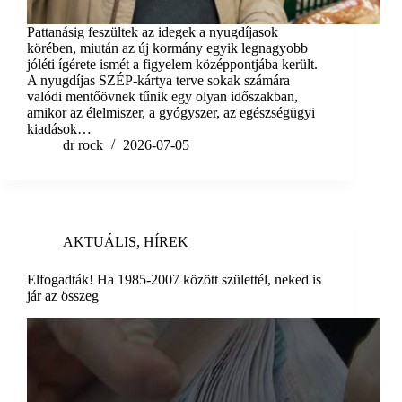
Pattanásig feszültek az idegek a nyugdíjasok
körében, miután az új kormány egyik legnagyobb
jóléti ígérete ismét a figyelem középpontjába került.
A nyugdíjas SZÉP-kártya terve sokak számára
valódi mentőövnek tűnik egy olyan időszakban,
amikor az élelmiszer, a gyógyszer, az egészségügyi
kiadások…
dr rock
2026-07-05
AKTUÁLIS
,
HÍREK
Elfogadták! Ha 1985-2007 között születtél, neked is
jár az összeg