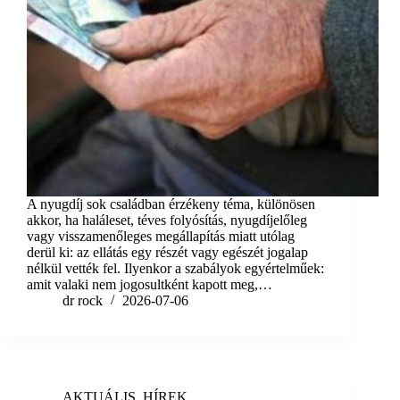
A nyugdíj sok családban érzékeny téma, különösen
akkor, ha haláleset, téves folyósítás, nyugdíjelőleg
vagy visszamenőleges megállapítás miatt utólag
derül ki: az ellátás egy részét vagy egészét jogalap
nélkül vették fel. Ilyenkor a szabályok egyértelműek:
amit valaki nem jogosultként kapott meg,…
dr rock
2026-07-06
AKTUÁLIS
,
HÍREK