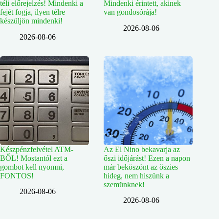
téli előrejelzés! Mindenki a
Mindenki érintett, akinek
fejét fogja, ilyen télre
van gondosórája!
készüljön mindenki!
2026-08-06
2026-08-06
Készpénzfelvétel ATM-
Az El Nino bekavarja az
BŐL! Mostantól ezt a
őszi időjárást! Ezen a napon
gombot kell nyomni,
már beköszönt az őszies
FONTOS!
hideg, nem hiszünk a
szemünknek!
2026-08-06
2026-08-06