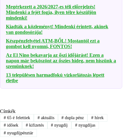
Megérkezett a 2026/2027-es téli előrejelzés!
Mindenki a fejét fogja, ilyen télre készüljön
mindenki!
Kiadták a közleményt! Mindenki érintett, akinek
van gondosórája!
Készpénzfelvétel ATM-BŐL! Mostantól ezt a
gombot kell nyomni, FONTOS!
Az El Nino bekavarja az őszi időjárást! Ezen a
napon már beköszönt az őszies hideg, nem hiszünk a
szemünknek!
13 településen harmadfokú vízkorlátozás lépett
életbe
Címkék
#
65 é felettiek
#
aktuális
#
dupla pénz
#
hírek
#
idősek
#
kifizetés
#
nyugdíj
#
nyugdíjas
#
nyugdíjpénztár