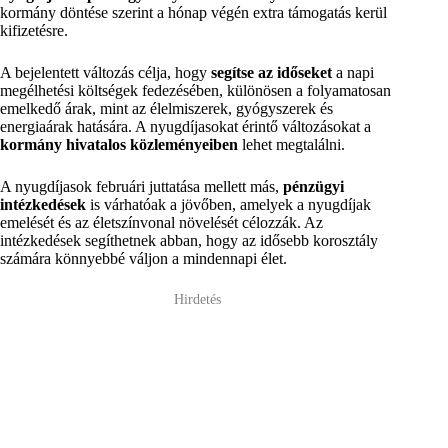
kormány döntése szerint a hónap végén extra támogatás kerül
kifizetésre.
A bejelentett változás célja, hogy
segítse az időseket
a napi
megélhetési költségek fedezésében, különösen a folyamatosan
emelkedő árak, mint az élelmiszerek, gyógyszerek és
energiaárak hatására. A nyugdíjasokat érintő változásokat a
kormány hivatalos közleményeiben
lehet megtalálni.
A nyugdíjasok februári juttatása mellett más,
pénzügyi
intézkedések
is várhatóak a jövőben, amelyek a nyugdíjak
emelését és az életszínvonal növelését célozzák. Az
intézkedések segíthetnek abban, hogy az idősebb korosztály
számára könnyebbé váljon a mindennapi élet.
Hirdetés