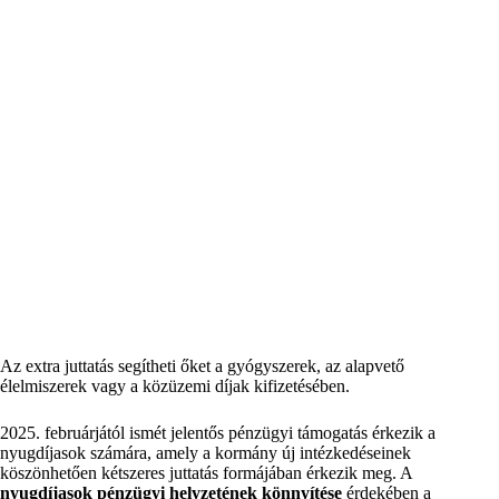
Az extra juttatás segítheti őket a gyógyszerek, az alapvető
élelmiszerek vagy a közüzemi díjak kifizetésében.
2025. februárjától ismét jelentős pénzügyi támogatás érkezik a
nyugdíjasok számára, amely a kormány új intézkedéseinek
köszönhetően kétszeres juttatás formájában érkezik meg. A
nyugdíjasok pénzügyi helyzetének könnyítése
érdekében a