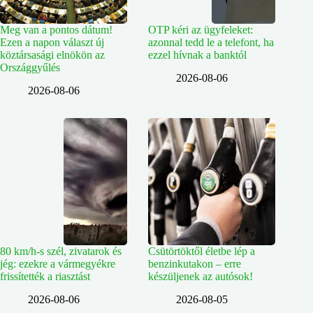
Meg van a pontos dátum!
OTP kéri az ügyfeleket:
Ezen a napon választ új
azonnal tedd le a telefont, ha
köztársasági elnökön az
ezzel hívnak a banktól
Országgyűlés
2026-08-06
2026-08-06
80 km/h-s szél, zivatarok és
Csütörtöktől életbe lép a
jég: ezekre a vármegyékre
benzinkutakon – erre
frissítették a riasztást
készüljenek az autósok!
2026-08-06
2026-08-05