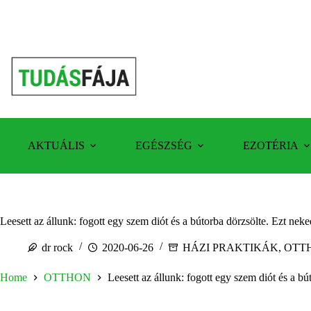
Skip
to
content
AKTUÁLIS
EGÉSZSÉG
EZOTÉRIA
Leesett az állunk: fogott egy szem diót és a bútorba dörzsölte. Ezt neke
dr rock
2020-06-26
HÁZI PRAKTIKÁK
,
OTT
Home
OTTHON
Leesett az állunk: fogott egy szem diót és a bú