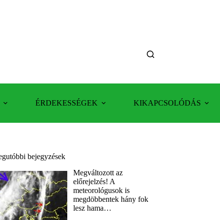
ÉRDEKESSÉGEK
KIKAPCSOLÓDÁS
egutóbbi bejegyzések
Megváltozott az
előrejelzés! A
meteorológusok is
megdöbbentek hány fok
lesz hama…