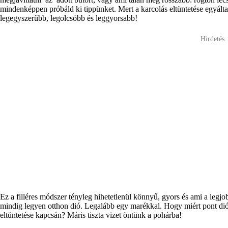
mindenképpen próbáld ki tippünket. Mert a karcolás eltüntetése egyáltal
legegyszerűbb, legolcsóbb és leggyorsabb!
Hirdetés
Ez a filléres módszer tényleg hihetetlenül könnyű, gyors és ami a legj
mindig legyen otthon dió. Legalább egy marékkal. Hogy miért pont dió?
eltüntetése kapcsán? Máris tiszta vizet öntünk a pohárba!