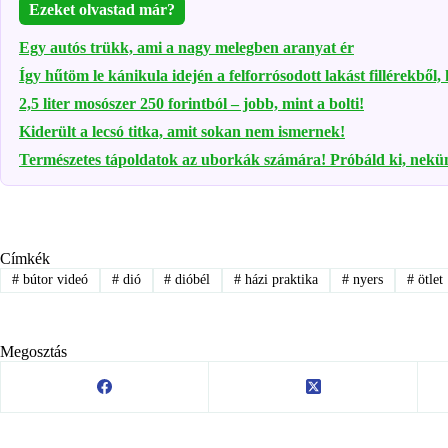
Ezeket olvastad már?
Egy autós trükk, ami a nagy melegben aranyat ér
Így hűtöm le kánikula idején a felforrósodott lakást fillérekből,
2,5 liter mosószer 250 forintból – jobb, mint a bolti!
Kiderült a lecsó titka, amit sokan nem ismernek!
Természetes tápoldatok az uborkák számára! Próbáld ki, nek
Címkék
#
bútor videó
#
dió
#
dióbél
#
házi praktika
#
nyers
#
ötlet
Megosztás