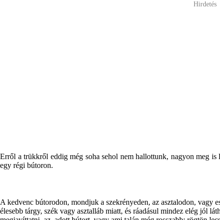
Hirdetés
Erről a trükkről eddig még soha sehol nem hallottunk, nagyon meg is
egy régi bútoron.
A kedvenc bútorodon, mondjuk a szekrényeden, az asztalodon, vagy eset
élesebb tárgy, szék vagy asztalláb miatt, és ráadásul mindez elég jól l
megjavíttatni az adott bútort, vagy ami talán még rosszabb: rögtön lecse