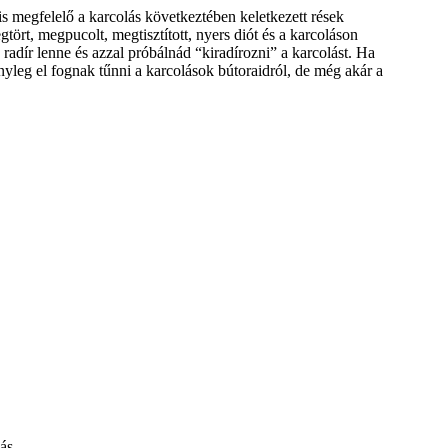
is megfelelő a karcolás következtében keletkezett rések
rt, megpucolt, megtisztított, nyers diót és a karcoláson
 radír lenne és azzal próbálnád “kiradírozni” a karcolást. Ha
yleg el fognak tűnni a karcolások bútoraidról, de még akár a
ás.