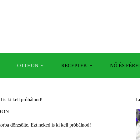
OTTHON
RECEPTEK
NŐ ÉS FÉRFI
d is ki kell próbálnod!
L
HON
torba dörzsölte. Ezt neked is ki kell próbálnod!