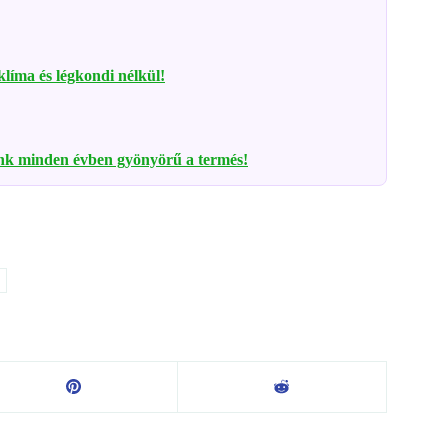
 klíma és légkondi nélkül!
ünk minden évben gyönyörű a termés!