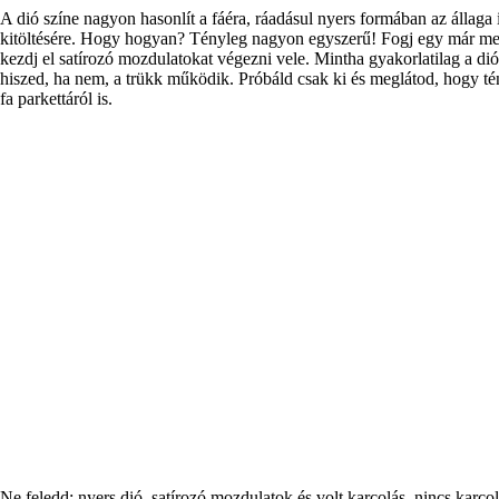
A dió színe nagyon hasonlít a fáéra, ráadásul nyers formában az állaga 
kitöltésére. Hogy hogyan? Tényleg nagyon egyszerű! Fogj egy már megtö
kezdj el satírozó mozdulatokat végezni vele. Mintha gyakorlatilag a dió
hiszed, ha nem, a trükk működik. Próbáld csak ki és meglátod, hogy tén
fa parkettáról is.
Ne feledd: nyers dió, satírozó mozdulatok és volt karcolás, nincs karcol