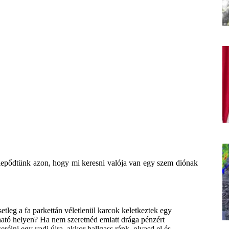
 lepődtünk azon, hogy mi keresni valója van egy szem diónak
leg a fa parkettán véletlenül karcok keletkeztek egy
átható helyen? Ha nem szeretnéd emiatt drága pénzért
rélni egy vadi újra, akkor hallgass ránk, olvasd el és