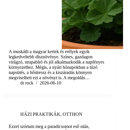
A muskátli a magyar kertek és erélyek egyik
legkedveltebb dísznövénye. Színes, gazdagon
virágzó, strapabíró és jól alkalmazkodik a napfényes
környezethez. Mégis, a nyári hónapokban a túzó
napsütés, a hőstressz és a kiszáradás könnyen
megviselheti ezt a növényt is. A megoldás…
dr rock
2026-06-10
HÁZI PRAKTIKÁK
,
OTTHON
Ezzel szórtam meg a paradicsomot eső után,