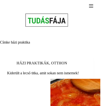
Skip
to
content
Címke
házi praktika
HÁZI PRAKTIKÁK
,
OTTHON
Kiderült a lecsó titka, amit sokan nem ismernek!