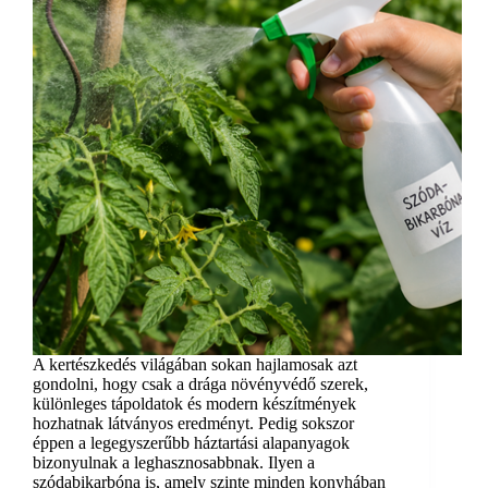
A kertészkedés világában sokan hajlamosak azt
gondolni, hogy csak a drága növényvédő szerek,
különleges tápoldatok és modern készítmények
hozhatnak látványos eredményt. Pedig sokszor
éppen a legegyszerűbb háztartási alapanyagok
bizonyulnak a leghasznosabbnak. Ilyen a
szódabikarbóna is, amely szinte minden konyhában