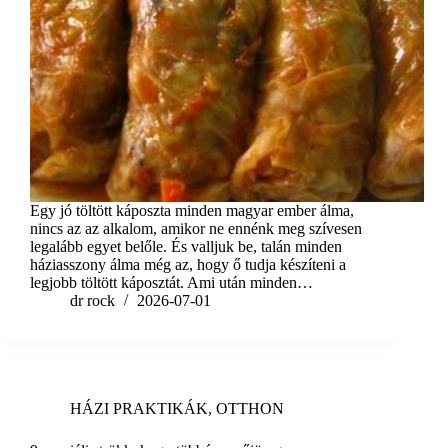
Egy jó töltött káposzta minden magyar ember álma,
nincs az az alkalom, amikor ne ennénk meg szívesen
legalább egyet belőle. És valljuk be, talán minden
háziasszony álma még az, hogy ő tudja készíteni a
legjobb töltött káposztát. Ami után minden…
dr rock
2026-07-01
HÁZI PRAKTIKÁK
,
OTTHON