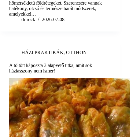
hőmérsékletű földrétegeket. Szerencsére vannak
hatékony, olcsó és természetbarát módszerek,
amelyekkel…
dr rock
2026-07-08
HÁZI PRAKTIKÁK
,
OTTHON
A töltött káposzta 3 alapvető titka, amit sok
háziasszony nem ismer!