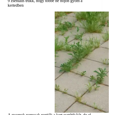
9 zseniális trükk, hogy többé ne nőjön gyom a
kertedben
A gyomok nemcsak rontják a kert esztétikáját, de el