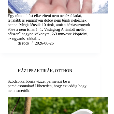
Egy rántott húst elkészíteni nem nehéz feladat,
legalább is semmilyen dolog nem tűnik nehéznek
benne. Mégis létezik 10 titok, amit a háziasszonyok
95%-a nem ismer! 1. Vastagság A rántott mellet
célszerű nagyon vékonyra, 2-3 mm-esre klopfolni,
ez ugyanis sokkal…
dr rock
2026-06-26
HÁZI PRAKTIKÁK
,
OTTHON
Szódabikarbónás vízzel permetezi be a
paradicsomokat! Hihetetlen, hogy ezt eddig hogy
nem ismertük!