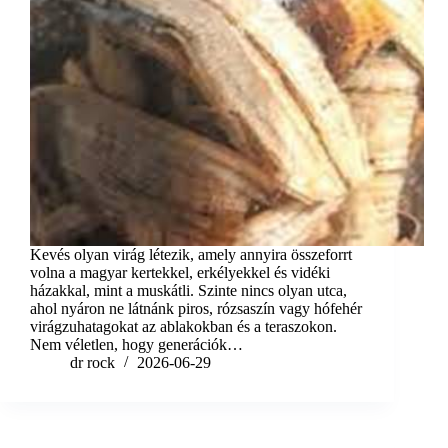
Kevés olyan virág létezik, amely annyira összeforrt
volna a magyar kertekkel, erkélyekkel és vidéki
házakkal, mint a muskátli. Szinte nincs olyan utca,
ahol nyáron ne látnánk piros, rózsaszín vagy hófehér
virágzuhatagokat az ablakokban és a teraszokon.
Nem véletlen, hogy generációk…
dr rock
2026-06-29