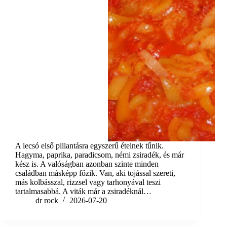
A lecsó első pillantásra egyszerű ételnek tűnik.
Hagyma, paprika, paradicsom, némi zsiradék, és már
kész is. A valóságban azonban szinte minden
családban másképp főzik. Van, aki tojással szereti,
más kolbásszal, rizzsel vagy tarhonyával teszi
tartalmasabbá. A viták már a zsiradéknál…
dr rock
2026-07-20