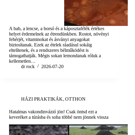
A bab, a lencse, a borsó és a káposztafélék értékes
helyet érdemelnek az étrendünkben. Rostot, növényi
fehérjét, vitaminokat és ásványi anyagokat
biztosítanak. Ezek az ételek ráadásul sokáig
eltelítenek, és a rendszeres bélműködést is
támogathatják. Mégis sokan lemondanak róluk a
kellemetlen…
dr rock
2026-07-20
HÁZI PRAKTIKÁK
,
OTTHON
Hatalmas vakondinvázió jön! Csak öntsd ezt a
keveréket a túrásba és soha többé nem jönnek vissza