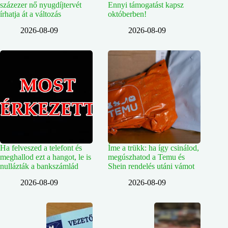
százezer nő nyugdíjtervét
Ennyi támogatást kapsz
írhatja át a változás
októberben!
2026-08-09
2026-08-09
Ha felveszed a telefont és
Íme a trükk: ha így csinálod,
meghallod ezt a hangot, le is
megúszhatod a Temu és
nullázták a bankszámlád
Shein rendelés utáni vámot
2026-08-09
2026-08-09