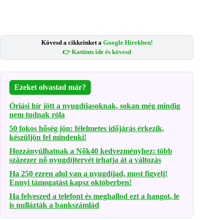
Kövesd a cikkeinket a
Google Hírekben!
👉 Kattints ide és kövesd
Ezeket olvastad már?
Óriási hír jött a nyugdíjasoknak, sokan még mindig
nem tudnak róla
50 fokos hőség jön: félelmetes időjárás érkezik,
készüljön fel mindenki!
Hozzányúlhatnak a Nők40 kedvezményhez: több
százezer nő nyugdíjtervét írhatja át a változás
Ha 250 ezren alul van a nyugdíjad, most figyelj!
Ennyi támogatást kapsz októberben!
Ha felveszed a telefont és meghallod ezt a hangot, le
is nullázták a bankszámlád