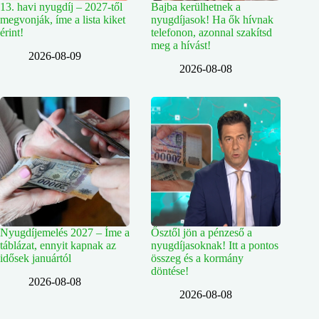
13. havi nyugdíj – 2027-től
Bajba kerülhetnek a
megvonják, íme a lista kiket
nyugdíjasok! Ha ők hívnak
érint!
telefonon, azonnal szakítsd
meg a hívást!
2026-08-09
2026-08-08
Nyugdíjemelés 2027 – Íme a
Ősztől jön a pénzeső a
táblázat, ennyit kapnak az
nyugdíjasoknak! Itt a pontos
idősek januártól
összeg és a kormány
döntése!
2026-08-08
2026-08-08