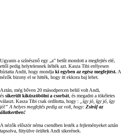
Ugyanis a színésznő egy „a” betűt mondott a megfejtés elé,
ettől pedig helytelennek ítélték azt. Kasza Tibi erélyesen
bíztatta Andit, hogy mondja
ki egyben az egész megfejtést.
A
nézők bizony el se hitték, hogy itt ekkora baj lehet.
Aztán, még bőven 20 másodpercen belül volt Andi,
és
sikerült kiküszöbölni a csorbát
, és megadni a tökéletes
választ. Kasza Tibi csak ordította, hogy :
„így jó, így jó, így
jó!” A helyes megfejtés pedig az volt, hogy:
Zsiráf az
állatkertben!
A nézők először néma csendben lesték a fejleményeket aztán
tapsolva, fütyülve örültek Andi sikerének.