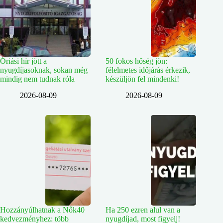
Óriási hír jött a
50 fokos hőség jön:
nyugdíjasoknak, sokan még
félelmetes időjárás érkezik,
mindig nem tudnak róla
készüljön fel mindenki!
2026-08-09
2026-08-09
Hozzányúlhatnak a Nők40
Ha 250 ezren alul van a
kedvezményhez: több
nyugdíjad, most figyelj!