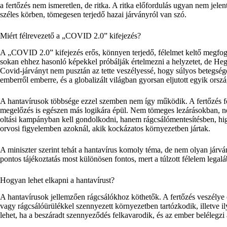
a fertőzés nem ismeretlen, de ritka. A ritka előfordulás ugyan nem jelen
széles körben, tömegesen terjedő hazai járványról van szó.
Miért félrevezető a „COVID 2.0” kifejezés?
A „COVID 2.0” kifejezés erős, könnyen terjedő, félelmet keltő megfogal
sokan ehhez hasonló képekkel próbálják értelmezni a helyzetet, de Hege
Covid-járványt nem pusztán az tette veszélyessé, hogy súlyos betegség
emberről emberre, és a globalizált világban gyorsan eljutott egyik orsz
A hantavírusok többsége ezzel szemben nem így működik. A fertőzés for
megelőzés is egészen más logikára épül. Nem tömeges lezárásokban, ne
oltási kampányban kell gondolkodni, hanem rágcsálómentesítésben, higi
orvosi figyelemben azoknál, akik kockázatos környezetben jártak.
A miniszter szerint tehát a hantavírus komoly téma, de nem olyan járv
pontos tájékoztatás most különösen fontos, mert a túlzott félelem legaláb
Hogyan lehet elkapni a hantavírust?
A hantavírusok jellemzően rágcsálókhoz köthetők. A fertőzés veszélye 
vagy rágcsálóürülékkel szennyezett környezetben tartózkodik, illetve i
lehet, ha a beszáradt szennyeződés felkavarodik, és az ember belélegzi 