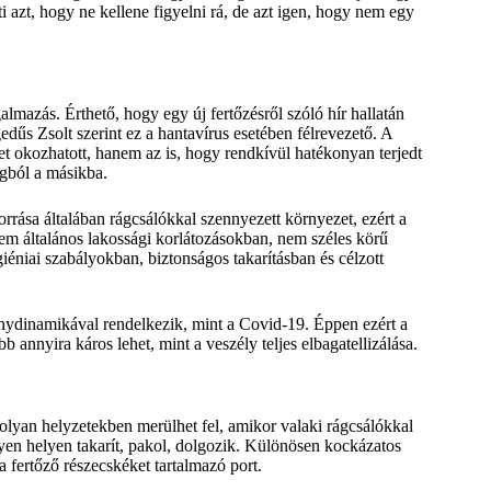
ti azt, hogy ne kellene figyelni rá, de azt igen, hogy nem egy
mazás. Érthető, hogy egy új fertőzésről szóló hír hallatán
dűs Zsolt szerint ez a hantavírus esetében félrevezető. A
et okozhatott, hanem az is, hogy rendkívül hatékonyan terjedt
ágból a másikba.
rása általában rágcsálókkal szennyezett környezet, ezért a
m általános lakossági korlátozásokban, nem széles körű
éniai szabályokban, biztonságos takarításban és célzott
ánydinamikával rendelkezik, mint a Covid-19. Éppen ezért a
b annyira káros lehet, mint a veszély teljes elbagatellizálása.
olyan helyzetekben merülhet fel, amikor valaki rágcsálókkal
lyen helyen takarít, pakol, dolgozik. Különösen kockázatos
a fertőző részecskéket tartalmazó port.