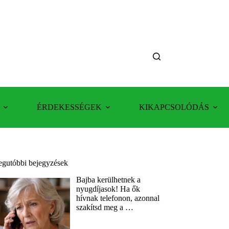
ÉRDEKESSÉGEK
KIKAPCSOLÓDÁS
egutóbbi bejegyzések
Bajba kerülhetnek a
nyugdíjasok! Ha ők
hívnak telefonon, azonnal
szakítsd meg a …