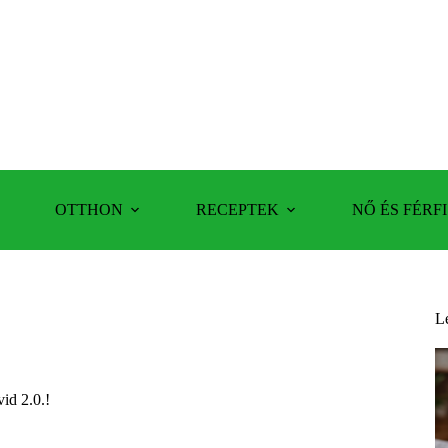
OTTHON
RECEPTEK
NŐ ÉS FÉRFI
L
id 2.0.!