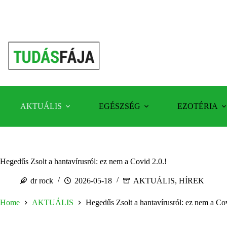
Skip
to
content
AKTUÁLIS
EGÉSZSÉG
EZOTÉRIA
Hegedűs Zsolt a hantavírusról: ez nem a Covid 2.0.!
dr rock
2026-05-18
AKTUÁLIS
,
HÍREK
Home
AKTUÁLIS
Hegedűs Zsolt a hantavírusról: ez nem a Cov