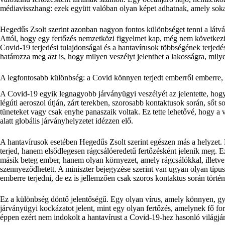
médiavisszhang: ezek együtt valóban olyan képet adhatnak, amely sokak
Hegedűs Zsolt szerint azonban nagyon fontos különbséget tenni a látv
Attól, hogy egy fertőzés nemzetközi figyelmet kap, még nem következik
Covid-19 terjedési tulajdonságai és a hantavírusok többségének terjed
határozza meg azt is, hogy milyen veszélyt jelenthet a lakosságra, mily
A legfontosabb különbség: a Covid könnyen terjedt emberről emberre, 
A Covid-19 egyik legnagyobb járványügyi veszélyét az jelentette, hogy
légúti aeroszol útján, zárt terekben, szorosabb kontaktusok során, sőt
tüneteket vagy csak enyhe panaszaik voltak. Ez tette lehetővé, hogy a v
alatt globális járványhelyzetet idézzen elő.
A hantavírusok esetében Hegedűs Zsolt szerint egészen más a helyzet
terjed, hanem elsődlegesen rágcsálóeredetű fertőzésként jelenik meg. Ez
másik beteg ember, hanem olyan környezet, amely rágcsálókkal, illetve
szennyeződhetett. A miniszter bejegyzése szerint van ugyan olyan típu
emberre terjedni, de ez is jellemzően csak szoros kontaktus során történ
Ez a különbség döntő jelentőségű. Egy olyan vírus, amely könnyen, gyo
járványügyi kockázatot jelent, mint egy olyan fertőzés, amelynek fő for
éppen ezért nem indokolt a hantavírust a Covid-19-hez hasonló világjá