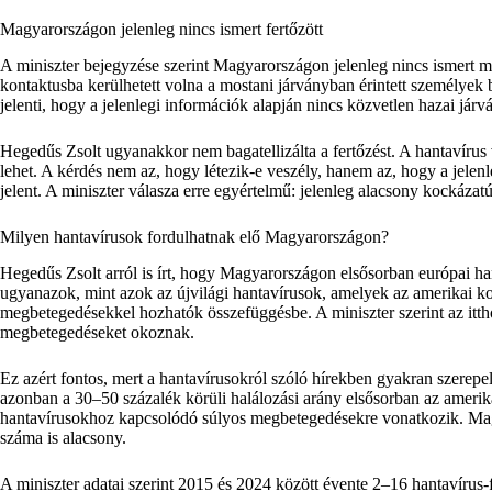
Magyarországon jelenleg nincs ismert fertőzött
A miniszter bejegyzése szerint Magyarországon jelenleg nincs ismert m
kontaktusba kerülhetett volna a mostani járványban érintett személyek
jelenti, hogy a jelenlegi információk alapján nincs közvetlen hazai jár
Hegedűs Zsolt ugyanakkor nem bagatellizálta a fertőzést. A hantavírus 
lehet. A kérdés nem az, hogy létezik-e veszély, hanem az, hogy a jele
jelent. A miniszter válasza erre egyértelmű: jelenleg alacsony kockázat
Milyen hantavírusok fordulhatnak elő Magyarországon?
Hegedűs Zsolt arról is írt, hogy Magyarországon elsősorban európai h
ugyanazok, mint azok az újvilági hantavírusok, amelyek az amerikai k
megbetegedésekkel hozhatók összefüggésbe. A miniszter szerint az ittho
megbetegedéseket okoznak.
Ez azért fontos, mert a hantavírusokról szóló hírekben gyakran szerepel
azonban a 30–50 százalék körüli halálozási arány elsősorban az amerik
hantavírusokhoz kapcsolódó súlyos megbetegedésekre vonatkozik. Magy
száma is alacsony.
A miniszter adatai szerint 2015 és 2024 között évente 2–16 hantavírus-