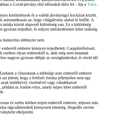
ban a Covid-járvány első időszakát idézi fel – írja a
Telex
.
ányos körülmények és a valódi járványügyi kockázat között.
 automatikusan az, hogy világjárvány alakul ki belőle. A
ési módja között alapvető különbség van. Ez a különbség
en gyorsan terjedhet, és milyen intézkedésekre lehet szükség.
a hantavírus többnyire nem
 emberről emberre könnyen terjedhetett. Cseppfertőzéssel,
 sok esetben olyan emberektől is, akik még nem mutattak
írus nagyon gyorsan átlépje az országhatárokat, és rövid idő
. Ezeknek a vírusoknak a többsége nem emberről emberre
 azt jelenti, hogy a fertőzés forrása jellemzően nem egy
 azok ürülékével, vizeletével vagy váladékaival
s, például az Andok-vírus, amely képes lehet emberről
ik.
rsan és széles körben terjed emberről emberre, teljesen más
rása rágcsálóeredetű környezeti kitettség. Hegedűs szerint
rványként elképzelni.