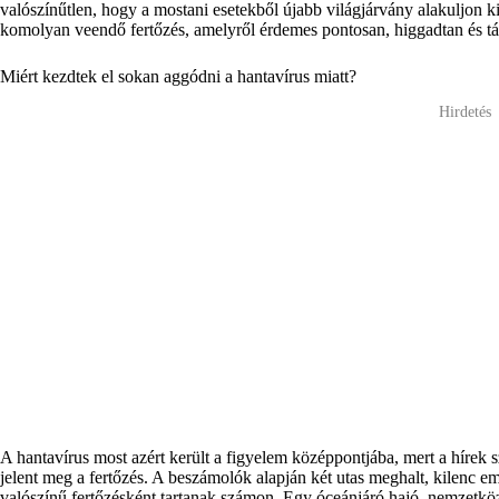
valószínűtlen, hogy a mostani esetekből újabb világjárvány alakuljon k
komolyan veendő fertőzés, amelyről érdemes pontosan, higgadtan és tá
Miért kezdtek el sokan aggódni a hantavírus miatt?
Hirdetés
A hantavírus most azért került a figyelem középpontjába, mert a hírek 
jelent meg a fertőzés. A beszámolók alapján két utas meghalt, kilenc emb
valószínű fertőzésként tartanak számon. Egy óceánjáró hajó, nemzetközi