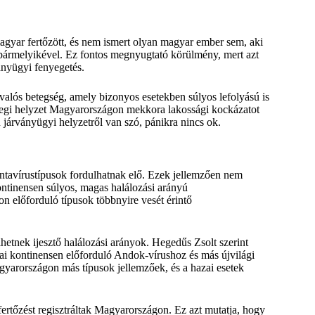
agyar fertőzött, és nem ismert olyan magyar ember sem, aki
 bármelyikével. Ez fontos megnyugtató körülmény, mert azt
ványügyi fenyegetés.
valós betegség, amely bizonyos esetekben súlyos lefolyású is
nlegi helyzet Magyarországon mekkora lakossági kockázatot
ú járványügyi helyzetről van szó, pánikra nincs ok.
antavírustípusok fordulhatnak elő. Ezek jellemzően nem
ontinensen súlyos, magas halálozási arányú
n előforduló típusok többnyire vesét érintő
hetnek ijesztő halálozási arányok. Hegedűs Zsolt szerint
ai kontinensen előforduló Andok-vírushoz és más újvilági
arországon más típusok jellemzőek, és a hazai esetek
fertőzést regisztráltak Magyarországon. Ez azt mutatja, hogy