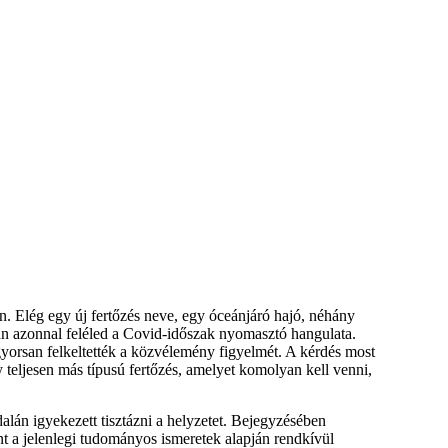
 Elég egy új fertőzés neve, egy óceánjáró hajó, néhány
kban azonnal feléled a Covid-időszak nyomasztó hangulata.
yorsan felkeltették a közvélemény figyelmét. A kérdés most
 teljesen más típusú fertőzés, amelyet komolyan kell venni,
lán igyekezett tisztázni a helyzetet. Bejegyzésében
nt a jelenlegi tudományos ismeretek alapján rendkívül