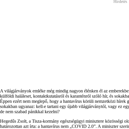
Hirdetés
A világjárványok emléke még mindig nagyon élénken él az emberekben.
külföldi haláleset, kontaktkutatásról és karanténról szóló hír, és soka
Éppen ezért nem meglepő, hogy a hantavírus körüli nemzetközi hírek g
sokakban ugyanaz: kell-e tartani egy újabb világjárványtól, vagy ez egy
de nem szabad pánikkal kezelni?
Hegedűs Zsolt, a Tisza-kormány egészségügyi minisztere közösségi olda
határozottan azt írta: a hantavírus nem „COVID 2.0”. A miniszter szeri