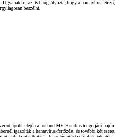
i. Ugyanakkor azt is hangsúlyozta, hogy a hantavírus létező,
rgyilagosan beszélni.
szerint április elején a holland MV Hondius tengerjáró hajón
ernél igazolták a hantavírus-fertőzést, és további két esetet
 utasok, kontaktkutatás, karanténintézkedések és jelentős