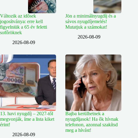
Változik az idősek
Jön a minimálnyugdíj és a
jogosítványa: erre kell
sávos nyugdíjemelés!
figyelniük a 65 év feletti
Mutatjuk a számokat!
sofőröknek
2026-08-09
2026-08-09
13. havi nyugdíj – 2027-től
Bajba kerülhetnek a
megvonják, íme a lista kiket
nyugdíjasok! Ha ők hívnak
érint!
telefonon, azonnal szakítsd
meg a hívást!
2026-08-09