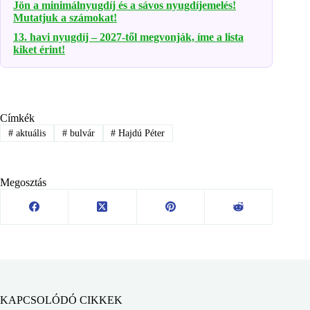
Jön a minimálnyugdíj és a sávos nyugdíjemelés!
Mutatjuk a számokat!
13. havi nyugdíj – 2027-től megvonják, íme a lista
kiket érint!
Címkék
#
aktuális
#
bulvár
#
Hajdú Péter
Megosztás
KAPCSOLÓDÓ CIKKEK