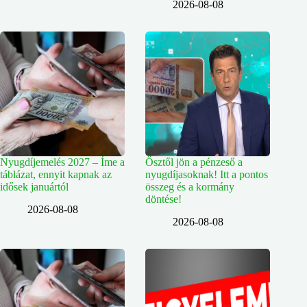
2026-08-08
Nyugdíjemelés 2027 – Íme a
Ősztől jön a pénzeső a
táblázat, ennyit kapnak az
nyugdíjasoknak! Itt a pontos
idősek januártól
összeg és a kormány
döntése!
2026-08-08
2026-08-08