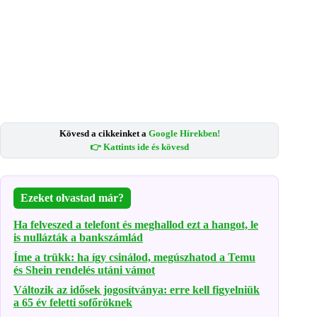
Kövesd a cikkeinket a
Google Hírekben!
👉 Kattints ide és kövesd
Ezeket olvastad már?
Ha felveszed a telefont és meghallod ezt a hangot, le
is nullázták a bankszámlád
Íme a trükk: ha így csinálod, megúszhatod a Temu
és Shein rendelés utáni vámot
Változik az idősek jogosítványa: erre kell figyelniük
a 65 év feletti sofőröknek