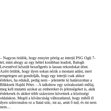
– Nagyon örülök, hogy ennyire pörög az interjú PSG Ogli 7-
tel, mint ahogy az egy héttel korábban leadott, Balogh
Leventével készült beszélgetés is lassan rekordokat dönt.
Azért örülök, hogy ilyen sokan nézik a mostani adást, mert
rengetegen azt gondolják, hogy egy interjú csak akkor
érdekes, ha edukál, pedig nem – jelentette ki határozottan a
Blikknek Hajdú Péter. – A talkshow egy szórakoztató műfaj,
meg kell mutatni azokat az embereket és jelenségeket is, akik
érdekesek és akiket több százezren követnek a közösségi
oldalakon. Megöl a kíváncsiság változatlanul, hogy miből él
ilyen színvonalon ez a fiatal srác, mi az, amit ő tud, és mi nem
nem…