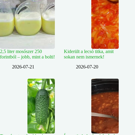
2,5 liter mosószer 250
Kiderült a lecsó titka, amit
forintból – jobb, mint a bolti!
sokan nem ismernek!
2026-07-21
2026-07-20