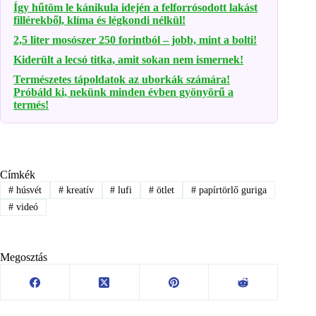
Így hűtöm le kánikula idején a felforrósodott lakást
fillérekből, klíma és légkondi nélkül!
2,5 liter mosószer 250 forintból – jobb, mint a bolti!
Kiderült a lecsó titka, amit sokan nem ismernek!
Természetes tápoldatok az uborkák számára!
Próbáld ki, nekünk minden évben gyönyörű a
termés!
Címkék
#
húsvét
#
kreatív
#
lufi
#
ötlet
#
papírtörlő guriga
#
videó
Megosztás