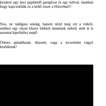
kezdeni egy üres papírtörlő gurigával és egy lufival, ráadásul
hogy kapcsolódik ez a kettő össze a Húsvéttal?!
Nos, ne találgass sokáig, hanem nézd meg ezt a videót,
amiben egy olyan klassz trükköt mutatunk neked, amit te is
azonnal kipróbálsz majd!
Ötletes ajándéknak, dísznek, vagy a locsolódni vágyó
kisfiúknak!