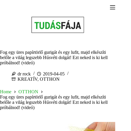
Skip
to
content
Fog egy üres papírtörlő gurigát és egy lufit, majd elkészíti
belőle a világ legszebb Húsvéti dolgát! Ezt neked is ki kell
próbálnod! (videó)
dr rock
2019-04-05
KREATÍV
,
OTTHON
Home
OTTHON
Fog egy üres papírtörlő gurigát és egy lufit, majd elkészíti
belőle a világ legszebb Húsvéti dolgát! Ezt neked is ki kell
próbálnod! (videó)