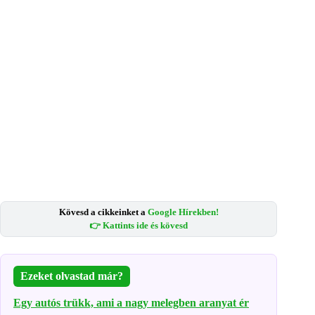
Kövesd a cikkeinket a
Google Hírekben!
👉 Kattints ide és kövesd
Ezeket olvastad már?
Egy autós trükk, ami a nagy melegben aranyat ér