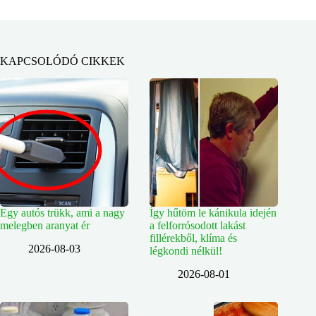
KAPCSOLÓDÓ CIKKEK
Egy autós trükk, ami a nagy
Így hűtöm le kánikula idején
melegben aranyat ér
a felforrósodott lakást
fillérekből, klíma és
2026-08-03
légkondi nélkül!
2026-08-01