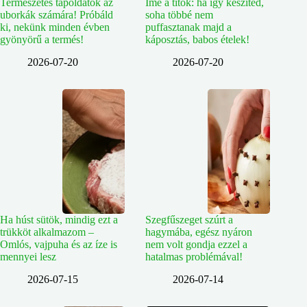
Természetes tápoldatok az
Íme a titok: ha így készíted,
uborkák számára! Próbáld
soha többé nem
ki, nekünk minden évben
puffasztanak majd a
gyönyörű a termés!
káposztás, babos ételek!
2026-07-20
2026-07-20
Ha húst sütök, mindig ezt a
Szegfűszeget szúrt a
trükköt alkalmazom –
hagymába, egész nyáron
Omlós, vajpuha és az íze is
nem volt gondja ezzel a
mennyei lesz
hatalmas problémával!
2026-07-15
2026-07-14