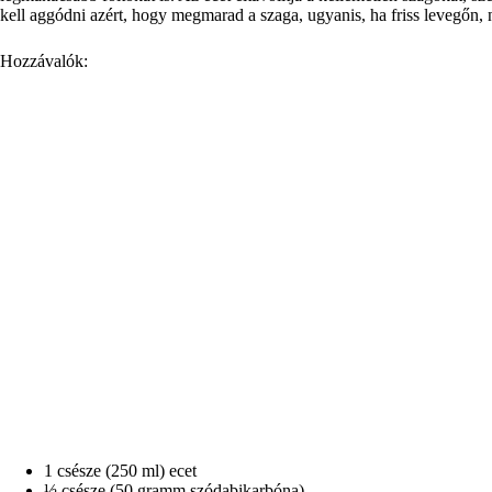
kell aggódni azért, hogy megmarad a szaga, ugyanis, ha friss levegőn, n
Hozzávalók:
1 csésze (250 ml) ecet
½ csésze (50 gramm szódabikarbóna)