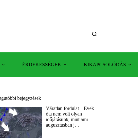
ÉRDEKESSÉGEK
KIKAPCSOLÓDÁS
egutóbbi bejegyzések
Váratlan fordulat – Évek
óta nem volt olyan
időjárásunk, mint ami
augusztusban j…