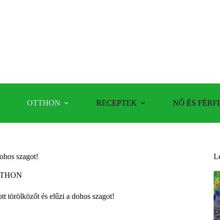
OTTHON
RECEPTEK
NŐ ÉS FÉRFI
dohos szagot!
L
THON
tt törölközőt és elűzi a dohos szagot!