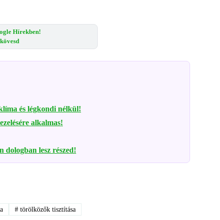
ogle Hírekben!
s kövesd
 klíma és légkondi nélkül!
ezelésére alkalmas!
en dologban lesz részed!
a
#
törölközők tisztítása