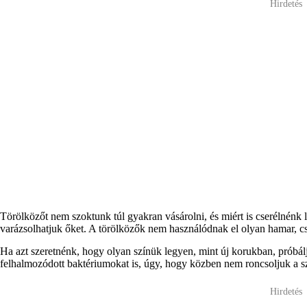
Hirdetés
Törölközőt nem szoktunk túl gyakran vásárolni, és miért is cserélnénk l
varázsolhatjuk őket. A törölközők nem használódnak el olyan hamar, cs
Ha azt szeretnénk, hogy olyan színük legyen, mint új korukban, próbálj
felhalmozódott baktériumokat is, úgy, hogy közben nem roncsoljuk a sz
Hirdetés