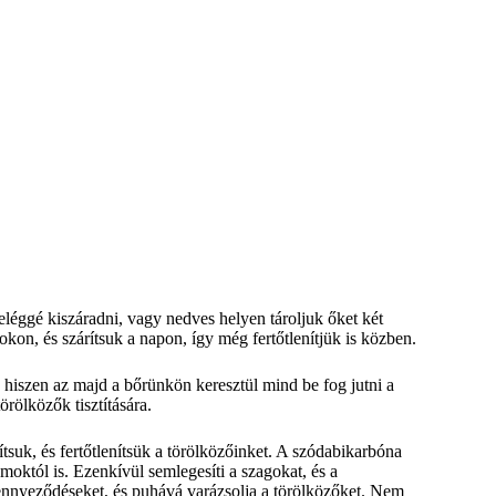
léggé kiszáradni, vagy nedves helyen tároljuk őket két
kon, és szárítsuk a napon, így még fertőtlenítjük is közben.
hiszen az majd a bőrünkön keresztül mind be fog jutni a
rölközők tisztítására.
tsuk, és fertőtlenítsük a törölközőinket. A szódabikarbóna
riumoktól is. Ezenkívül semlegesíti a szagokat, és a
szennyeződéseket, és puhává varázsolja a törölközőket. Nem