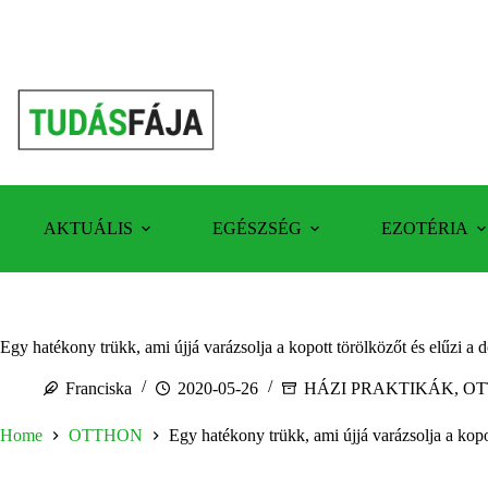
Skip
to
content
AKTUÁLIS
EGÉSZSÉG
EZOTÉRIA
Egy hatékony trükk, ami újjá varázsolja a kopott törölközőt és elűzi a 
Franciska
2020-05-26
HÁZI PRAKTIKÁK
,
OT
Home
OTTHON
Egy hatékony trükk, ami újjá varázsolja a kopo