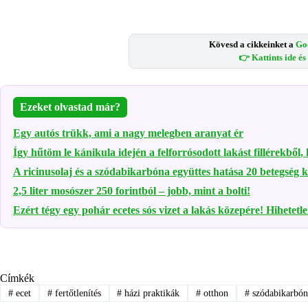
Kövesd a cikkeinket a
Go
👉 Kattints ide é
Ezeket olvastad már?
Egy autós trükk, ami a nagy melegben aranyat ér
Így hűtöm le kánikula idején a felforrósodott lakást fillérekből,
A ricinusolaj és a szódabikarbóna együttes hatása 20 betegség k
2,5 liter mosószer 250 forintból – jobb, mint a bolti!
Ezért tégy egy pohár ecetes sós vizet a lakás közepére! Hihetetl
Címkék
#
ecet
#
fertőtlenítés
#
házi praktikák
#
otthon
#
szódabikarbón