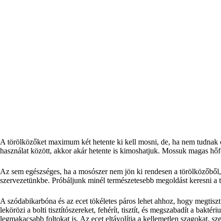
A törölközőket maximum két hetente ki kell mosni, de, ha nem tudnak e
használat között, akkor akár hetente is kimoshatjuk. Mossuk magas hőfo
Az sem egészséges, ha a mosószer nem jön ki rendesen a törölközőből, 
szervezetünkbe. Próbáljunk minél természetesebb megoldást keresni a tö
A szódabikarbóna és az ecet tökéletes páros lehet ahhoz, hogy megtisztí
lekörözi a bolti tisztítószereket, fehérít, tisztít, és megszabadít a bakté
legmakacsabb foltokat is. Az ecet eltávolítja a kellemetlen szagokat, 