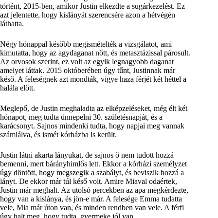
történt, 2015-ben, amikor Justin elkezdte a sugárkezelést. Ez
azt jelentette, hogy kislányát szerencsére azon a hétvégén
láthatta.
Négy hónappal később megismételték a vizsgálatot, ami
kimutatta, hogy az agydaganat nőtt, és metasztázissal párosult.
Az orvosok szerint, ez volt az egyik legnagyobb daganat
amelyet láttak. 2015 októberében úgy tűnt, Justinnak már
késő. A feleségnek azt mondták, vigye haza férjét két héttel a
halála előtt.
Meglepő, de Justin meghaladta az elképzeléseket, még élt két
hónapot, meg tudta ünnepelni 30. születésnapját, és a
karácsonyt. Sajnos mindenki tudta, hogy napjai meg vannak
számlálva, és ismét kórházba is került.
Justin látni akarta lányukat, de sajnos ő nem tudott hozzá
bemenni, mert bárányhimlős lett. Ekkor a kórházi személyzet
úgy döntött, hogy megszegik a szabályt, és beviszik hozzá a
lányt. De ekkor már túl késő volt. Amire Miaval odaértek,
Justin már meghalt. Az utolsó percekben az apa megkérdezte,
hogy van a kislánya, és jön-e már. A felesége Emma tudatta
vele, Mia már úton van, és minden rendben van vele. A férfi
úgy halt meg, hogy tudta, gyermeke jól van.