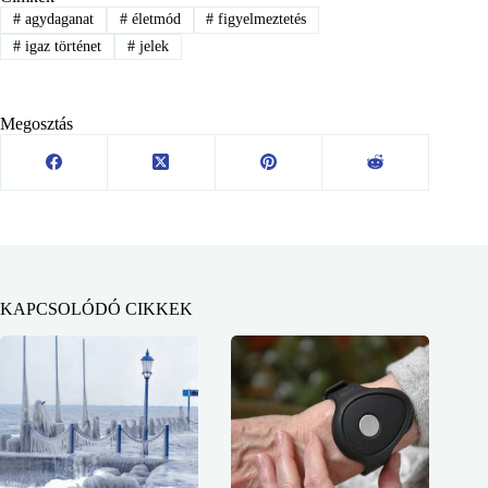
#
agydaganat
#
életmód
#
figyelmeztetés
#
igaz történet
#
jelek
Megosztás
KAPCSOLÓDÓ CIKKEK