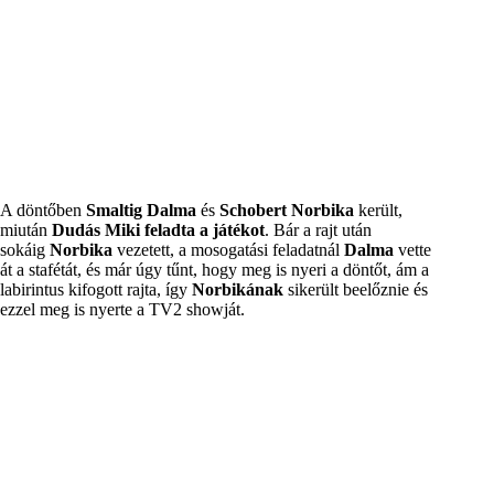
A döntőben
Smaltig Dalma
és
Schobert Norbika
került,
miután
Dudás Miki feladta a játékot
. Bár a rajt után
sokáig
Norbika
vezetett, a mosogatási feladatnál
Dalma
vette
át a stafétát, és már úgy tűnt, hogy meg is nyeri a döntőt, ám a
labirintus kifogott rajta, így
Norbikának
sikerült beelőznie és
ezzel meg is nyerte a TV2 showját.