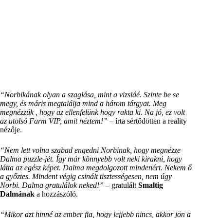
“Norbikának olyan a szaglása, mint a vizsláé. Szinte be se
megy, és máris megtalálja mind a három tárgyat. Meg
megnézzük , hogy az ellenfelünk hogy rakta ki. Na jó, ez volt
az utolsó Farm VIP, amit néztem!”
– írta sértődötten a reality
nézője.
“Nem lett volna szabad engedni Norbinak, hogy megnézze
Dalma puzzle-jét. Így már könnyebb volt neki kirakni, hogy
látta az egész képet. Dalma megdolgozott mindenért. Nekem ő
a győztes. Mindent végig csinált tisztességesen, nem úgy
Norbi. Dalma gratulálok neked!”
– gratulált
Smaltig
Dalmának
a hozzászóló.
“Mikor azt hinné az ember fia, hogy lejjebb nincs, akkor jön a