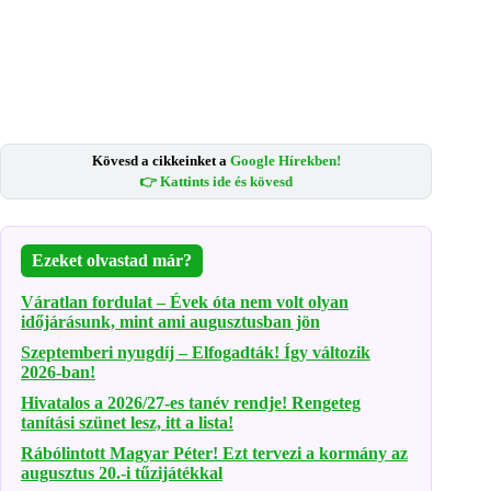
Kövesd a cikkeinket a
Google Hírekben!
👉 Kattints ide és kövesd
Ezeket olvastad már?
Váratlan fordulat – Évek óta nem volt olyan
időjárásunk, mint ami augusztusban jön
Szeptemberi nyugdíj – Elfogadták! Így változik
2026-ban!
Hivatalos a 2026/27-es tanév rendje! Rengeteg
tanítási szünet lesz, itt a lista!
Rábólintott Magyar Péter! Ezt tervezi a kormány az
augusztus 20.-i tűzijátékkal