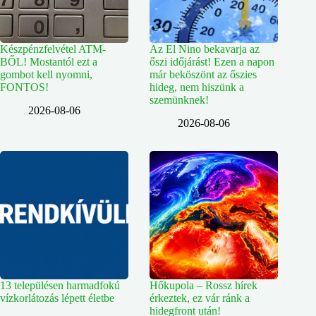
Készpénzfelvétel ATM-
Az El Nino bekavarja az
BŐL! Mostantól ezt a
őszi időjárást! Ezen a napon
gombot kell nyomni,
már beköszönt az őszies
FONTOS!
hideg, nem hiszünk a
szemünknek!
2026-08-06
2026-08-06
13 településen harmadfokú
Hőkupola – Rossz hírek
vízkorlátozás lépett életbe
érkeztek, ez vár ránk a
hidegfront után!