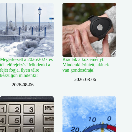
Megérkezett a 2026/2027-es
Kiadták a közleményt!
téli előrejelzés! Mindenki a
Mindenki érintett, akinek
fejét fogja, ilyen télre
van gondosórája!
készüljön mindenki!
2026-08-06
2026-08-06