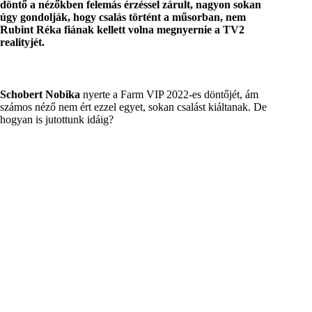
döntő a nézőkben felemás érzéssel zárult, nagyon sokan
úgy gondolják, hogy csalás történt a műsorban, nem
Rubint Réka fiának kellett volna megnyernie a TV2
realityjét.
Schobert Nobika
nyerte a Farm VIP 2022-es döntőjét, ám
számos néző nem ért ezzel egyet, sokan csalást kiáltanak. De
hogyan is jutottunk idáig?