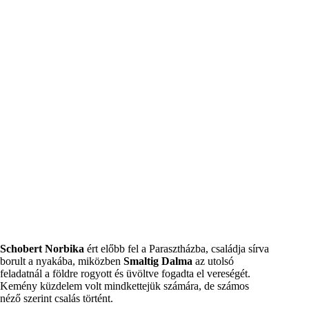
Schobert Norbika
ért előbb fel a Parasztházba, családja sírva
borult a nyakába, miközben
Smaltig Dalma
az utolsó
feladatnál a földre rogyott és üvöltve fogadta el vereségét.
Kemény küzdelem volt mindkettejük számára, de számos
néző szerint csalás történt.