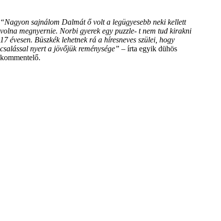
“Nagyon sajnálom Dalmát ő volt a legügyesebb neki kellett
volna megnyernie. Norbi gyerek egy puzzle- t nem tud kirakni
17 évesen. Büszkék lehetnek rá a híresneves szülei, hogy
csalással nyert a jövőjük reménysége”
– írta egyik dühös
kommentelő.