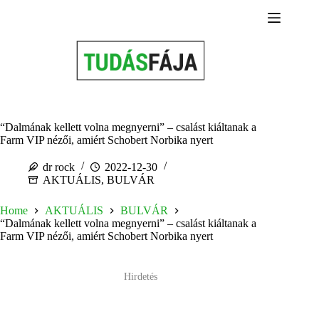
Skip
to
content
“Dalmának kellett volna megnyerni” – csalást kiáltanak a
Farm VIP nézői, amiért Schobert Norbika nyert
dr rock
2022-12-30
AKTUÁLIS
,
BULVÁR
Home
AKTUÁLIS
BULVÁR
“Dalmának kellett volna megnyerni” – csalást kiáltanak a
Farm VIP nézői, amiért Schobert Norbika nyert
Hirdetés