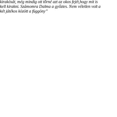
kirakósát, még mindig ott tőrné azt az okos fejét,hogy mit is
kell kirakni. Számomra Dalma a győztes. Nem véletlen volt a
két játékos között a függöny”