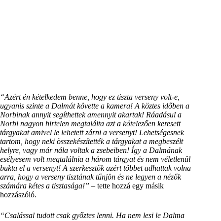
“Azért én kételkedem benne, hogy ez tiszta verseny volt-e,
ugyanis szinte a Dalmát követte a kamera! A köztes időben a
Norbinak annyit segíthettek amennyit akartak! Ráadásul a
Norbi nagyon hirtelen megtalálta azt a kötelezően keresett
tárgyakat amivel le lehetett zárni a versenyt! Lehetségesnek
tartom, hogy neki összekészítették a tárgyakat a megbeszélt
helyre, vagy már nála voltak a zsebeiben! Így a Dalmának
esélyesem volt megtalálnia a három tárgyat és nem véletlenül
bukta el a versenyt! A szerkesztők azért többet adhattak volna
arra, hogy a verseny tisztának tűnjön és ne legyen a nézők
számára kétes a tisztasága!”
– tette hozzá egy másik
hozzászóló.
“Csalással tudott csak győztes lenni. Ha nem lesi le Dalma