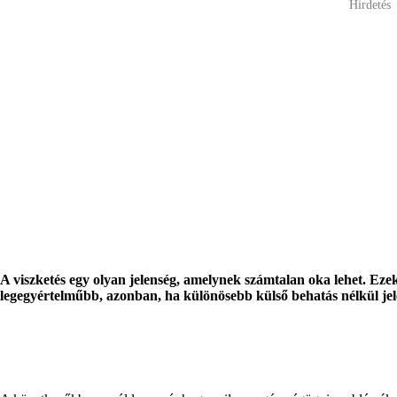
Hirdetés
A viszketés egy olyan jelenség, amelynek számtalan oka lehet. Ezek
legegyértelműbb, azonban, ha különösebb külső behatás nélkül jel