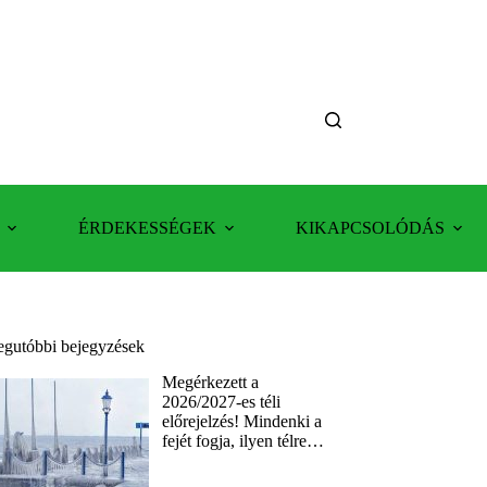
ÉRDEKESSÉGEK
KIKAPCSOLÓDÁS
egutóbbi bejegyzések
Megérkezett a
2026/2027-es téli
előrejelzés! Mindenki a
fejét fogja, ilyen télre…