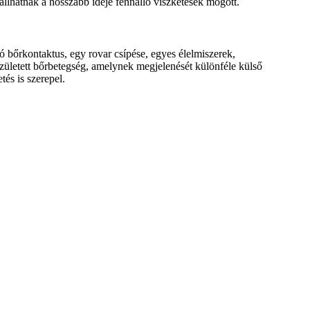
llhatnak a hosszabb ideje fennálló viszketések mögött.
ló bőrkontaktus, egy rovar csípése, egyes élelmiszerek,
született bőrbetegség, amelynek megjelenését különféle külső
tés is szerepel.