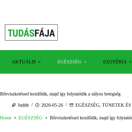
Skip
to
content
AKTUÁLIS
EGÉSZSÉG
EZOTÉRIA
Bőrviszketéssel kezdődik, majd így folytatódik a súlyos betegség
Judith
2026-05-26
EGÉSZSÉG
,
TÜNETEK ÉS
Home
EGÉSZSÉG
Bőrviszketéssel kezdődik, majd így folytató