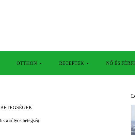
OTTHON
RECEPTEK
NŐ ÉS FÉRFI
L
 BETEGSÉGEK
dik a súlyos betegség