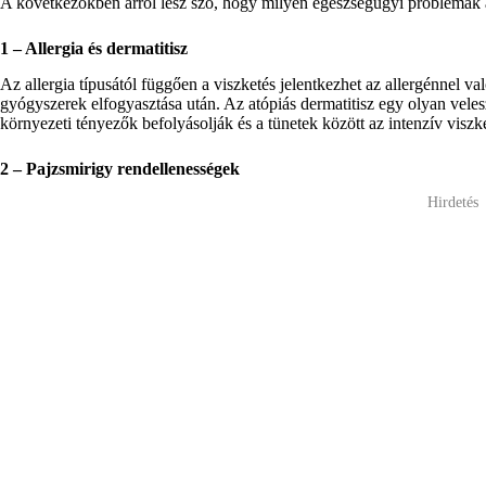
A következőkben arról lesz szó, hogy milyen egészségügyi problémák á
1 – Allergia és dermatitisz
Az allergia típusától függően a viszketés jelentkezhet az allergénnel va
gyógyszerek elfogyasztása után. Az atópiás dermatitisz egy olyan vele
környezeti tényezők befolyásolják és a tünetek között az intenzív viszke
2 – Pajzsmirigy rendellenességek
Hirdetés