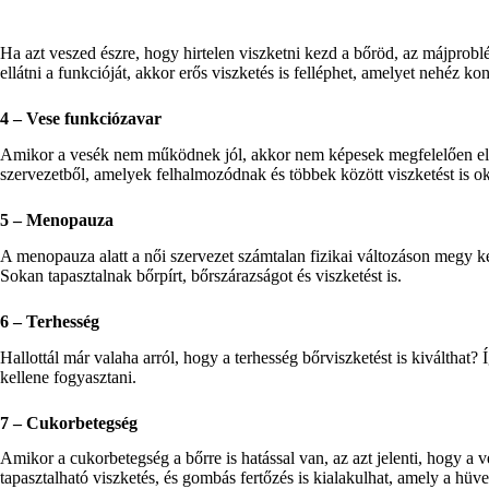
Ha azt veszed észre, hogy hirtelen viszketni kezd a bőröd, az májprob
ellátni a funkcióját, akkor erős viszketés is felléphet, amelyet nehéz kont
4 – Vese funkciózavar
Amikor a vesék nem működnek jól, akkor nem képesek megfelelően elt
szervezetből, amelyek felhalmozódnak és többek között viszketést is o
5 – Menopauza
A menopauza alatt a női szervezet számtalan fizikai változáson megy ke
Sokan tapasztalnak bőrpírt, bőrszárazságot és viszketést is.
6 – Terhesség
Hallottál már valaha arról, hogy a terhesség bőrviszketést is kiválthat? Í
kellene fogyasztani.
7 – Cukorbetegség
Amikor a cukorbetegség a bőrre is hatással van, az azt jelenti, hogy a v
tapasztalható viszketés, és gombás fertőzés is kialakulhat, amely a hüvely