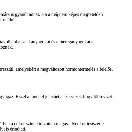
lémára is gyanút adhat. Ha a máj nem képes megfelelően
rollálni.
ávolítani a salakanyagokat és a méreganyagokat a
koznak.
resztül, amelyekért a megváltozott hormontermelés a felelős.
gy igaz. Ezzel a tünettel jelezhet a szervezet, hogy több vizet
érben a cukor szintje túlzottan magas. Ilyenkor testszerte
t is érintheti.