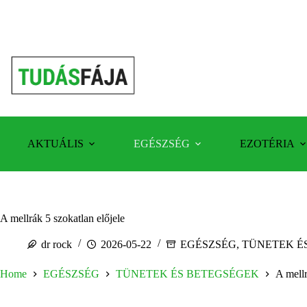
Skip
to
content
AKTUÁLIS
EGÉSZSÉG
EZOTÉRIA
A mellrák 5 szokatlan előjele
dr rock
2026-05-22
EGÉSZSÉG
,
TÜNETEK É
Home
EGÉSZSÉG
TÜNETEK ÉS BETEGSÉGEK
A mellr