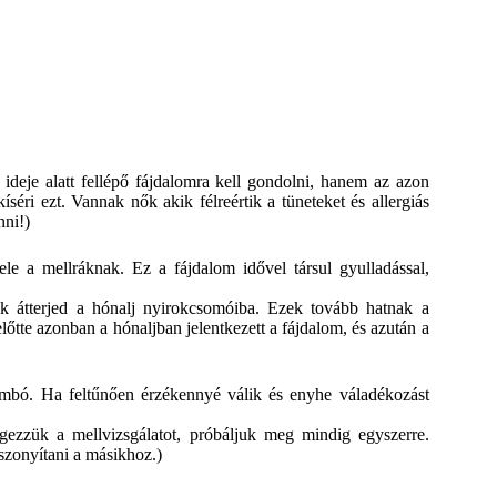
deje alatt fellépő fájdalomra kell gondolni, hanem az azon
íséri ezt. Vannak nők akik félreértik a tüneteket és allergiás
nni!)
le a mellráknak. Ez a fájdalom idővel társul gyulladással,
ák átterjed a hónalj nyirokcsomóiba. Ezek tovább hatnak a
őtte azonban a hónaljban jelentkezett a fájdalom, és azután a
mbó. Ha feltűnően érzékennyé válik és enyhe váladékozást
ezzük a mellvizsgálatot, próbáljuk meg mindig egyszerre.
szonyítani a másikhoz.)