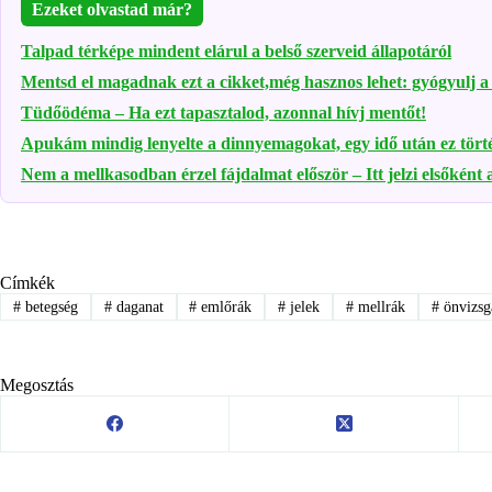
Ezeket olvastad már?
Talpad térképe mindent elárul a belső szerveid állapotáról
Mentsd el magadnak ezt a cikket,még hasznos lehet: gyógyulj a
Tüdőödéma – Ha ezt tapasztalod, azonnal hívj mentőt!
Apukám mindig lenyelte a dinnyemagokat, egy idő után ez törté
Nem a mellkasodban érzel fájdalmat először – Itt jelzi elsőként a
Címkék
#
betegség
#
daganat
#
emlőrák
#
jelek
#
mellrák
#
önvizsg
Megosztás