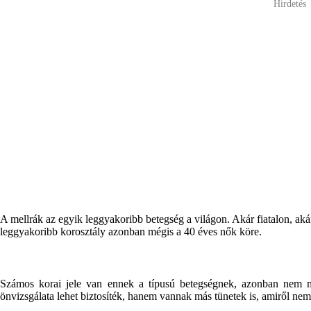
Hirdetés
A mellrák az egyik leggyakoribb betegség a világon. Akár fiatalon, akár
leggyakoribb korosztály azonban mégis a 40 éves nők köre.
Számos korai jele van ennek a típusú betegségnek, azonban nem m
önvizsgálata lehet biztosíték, hanem vannak más tünetek is, amiről nem