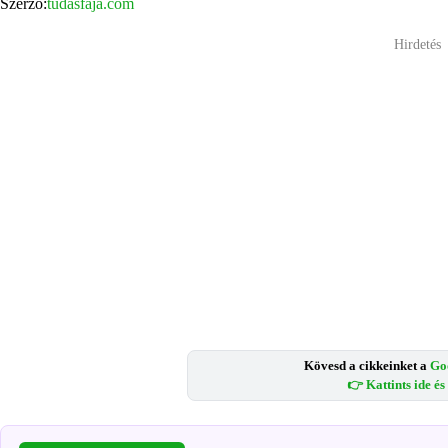
Szerző:
tudasfaja.com
Hirdetés
Kövesd a cikkeinket a
Go
👉 Kattints ide é