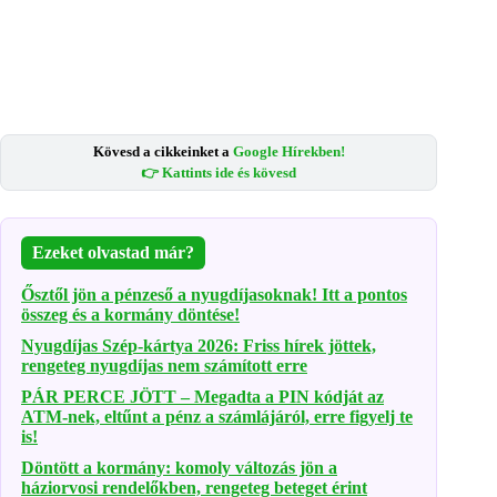
Kövesd a cikkeinket a
Google Hírekben!
👉 Kattints ide és kövesd
Ezeket olvastad már?
Ősztől jön a pénzeső a nyugdíjasoknak! Itt a pontos
összeg és a kormány döntése!
Nyugdíjas Szép-kártya 2026: Friss hírek jöttek,
rengeteg nyugdíjas nem számított erre
PÁR PERCE JÖTT – Megadta a PIN kódját az
ATM-nek, eltűnt a pénz a számlájáról, erre figyelj te
is!
Döntött a kormány: komoly változás jön a
háziorvosi rendelőkben, rengeteg beteget érint