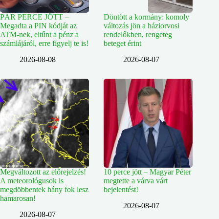
PÁR PERCE JÖTT –
Döntött a kormány: komoly
Megadta a PIN kódját az
változás jön a háziorvosi
ATM-nek, eltűnt a pénz a
rendelőkben, rengeteg
számlájáról, erre figyelj te is!
beteget érint
2026-08-08
2026-08-07
Megváltozott az előrejelzés!
10 perce jött – Magyar Péter
A meteorológusok is
megtette a várva várt
megdöbbentek hány fok lesz
bejelentést!
hamarosan!
2026-08-07
2026-08-07