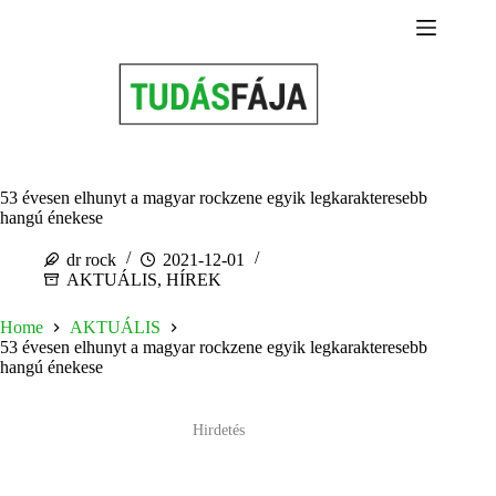
Skip
to
content
53 évesen elhunyt a magyar rockzene egyik legkarakteresebb
hangú énekese
dr rock
2021-12-01
AKTUÁLIS
,
HÍREK
Home
AKTUÁLIS
53 évesen elhunyt a magyar rockzene egyik legkarakteresebb
hangú énekese
Hirdetés