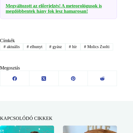
Megváltozott az előrejelzés! A meteorológusok is
megdöbbentek hány fok lesz hamarosan!
Címkék
#
aktuális
#
elhunyt
#
gyász
#
hír
#
Molics Zsolti
Megosztás
KAPCSOLÓDÓ CIKKEK