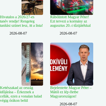
Hivatalos a 2026/27-es
Rábólintott Magyar Péter!
tanév rendje! Rengeteg
Ezt tervezi a kormány az
tanítási szünet lesz, itt a lista!
augusztus 20.-i tűzijátékkal
2026-08-07
2026-08-07
Kettészakad az ország
Bejelentette Magyar Péter –
időjárása – Érkeznek a
Mától ez lép életbe
cellák, ezen a vonalan halad
Magyarországon!
végig órákon belül
2026-08-07