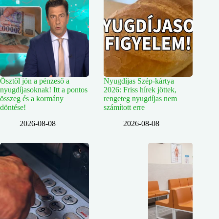
Ősztől jön a pénzeső a
Nyugdíjas Szép-kártya
nyugdíjasoknak! Itt a pontos
2026: Friss hírek jöttek,
összeg és a kormány
rengeteg nyugdíjas nem
döntése!
számított erre
2026-08-08
2026-08-08