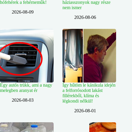
hófehérek a fehérneműk!
háziasszonyok nagy része
nem ismer
2026-08-09
2026-08-06
Egy autós trükk, ami a nagy
Így hűtöm le kánikula idején
melegben aranyat ér
a felforrósodott lakást
fillérekből, klíma és
2026-08-03
légkondi nélkül!
2026-08-01