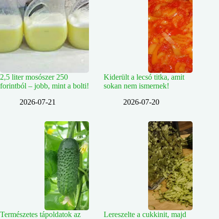
2,5 liter mosószer 250
Kiderült a lecsó titka, amit
forintból – jobb, mint a bolti!
sokan nem ismernek!
2026-07-21
2026-07-20
Természetes tápoldatok az
Lereszelte a cukkinit, majd