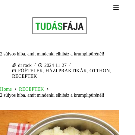
Skip
to
content
2 súlyos hiba, amit mindenki elhibáz a krumplipürénél!
dr rock
2024-11-27
FŐÉTELEK
,
HÁZI PRAKTIKÁK
,
OTTHON
,
RECEPTEK
Home
RECEPTEK
2 súlyos hiba, amit mindenki elhibáz a krumplipürénél!