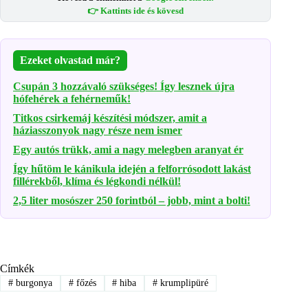
👉 Kattints ide és kövesd
Ezeket olvastad már?
Csupán 3 hozzávaló szükséges! Így lesznek újra
hófehérek a fehérneműk!
Titkos csirkemáj készítési módszer, amit a
háziasszonyok nagy része nem ismer
Egy autós trükk, ami a nagy melegben aranyat ér
Így hűtöm le kánikula idején a felforrósodott lakást
fillérekből, klíma és légkondi nélkül!
2,5 liter mosószer 250 forintból – jobb, mint a bolti!
Címkék
#
burgonya
#
főzés
#
hiba
#
krumplipüré