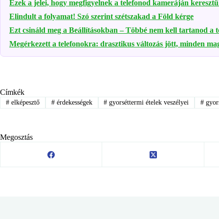
Ezek a jelei, hogy megfigyelnek a telefonod kameráján keresztü
Elindult a folyamat! Szó szerint szétszakad a Föld kérge
Ezt csináld meg a Beállításokban – Többé nem kell tartanod a te
Megérkezett a telefonokra: drasztikus változás jött, minden mag
Címkék
#
elképesztő
#
érdekességek
#
gyorséttermi ételek veszélyei
#
gyors
Megosztás