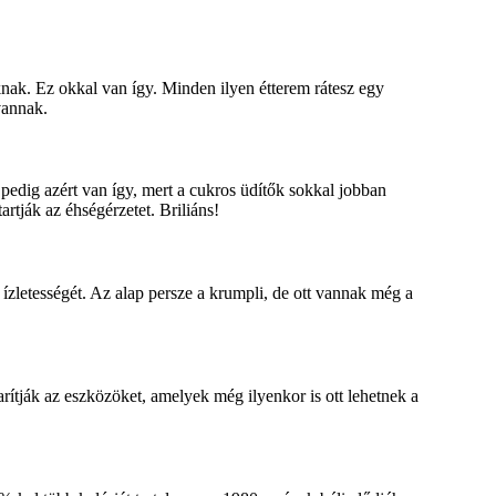
oknak. Ez okkal van így. Minden ilyen étterem rátesz egy
 vannak.
 pedig azért van így, mert a cukros üdítők sokkal jobban
artják az éhségérzetet. Briliáns!
zletességét. Az alap persze a krumpli, de ott vannak még a
rítják az eszközöket, amelyek még ilyenkor is ott lehetnek a